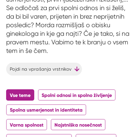
Se odločaš za prvi spolni odnos in si želiš,
da bi bil varen, prijeten in brez neprijetnih
posledic? Morda razmišljaš o obisku
ginekologa in kje ga najti? Če je tako, si na
pravem mestu. Vabimo te k branju o vsem
tem in še čem.
Pojdi na vprašanja vrstnikov
Vse teme
Spolni odnosi in spolno življenje
Spolna usmerjenost in identiteta
Varna spolnost
Najstniška nosečnost