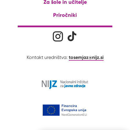
Za šole in učitelje
Priročniki
Družabna omrežja
Na naš Instagram profil
Na naš Tiktok profil
tosemjaz@nijz.si
Kontakt uredništva: