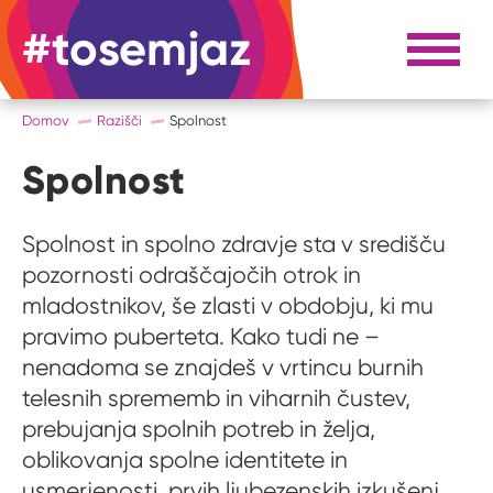
#tosemjaz
#to sem jaz
Razpri 
Domov
Razišči
Spolnost
Spolnost
Spolnost in spolno zdravje sta v središču
pozornosti odraščajočih otrok in
mladostnikov, še zlasti v obdobju, ki mu
pravimo puberteta. Kako tudi ne –
nenadoma se znajdeš v vrtincu burnih
telesnih sprememb in viharnih čustev,
prebujanja spolnih potreb in želja,
oblikovanja spolne identitete in
usmerjenosti, prvih ljubezenskih izkušenj,...