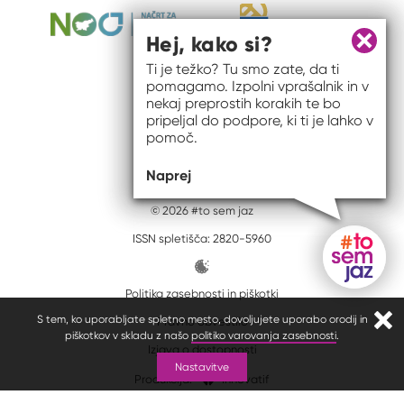
Hej, kako si?
Zapri 
Ti je težko? Tu smo zate, da ti
pomagamo. Izpolni vprašalnik in v
nekaj preprostih korakih te bo
pripeljal do podpore, ki ti je lahko v
pomoč.
Naprej
© 2026 #to sem jaz
ISSN spletišča: 2820-5960
Politika zasebnosti in piškotki
Gumb do
S tem, ko uporabljate spletno mesto, dovoljujete uporabo orodij in
Pravno obvestilo
Zapr
piškotkov v skladu z našo
politiko varovanja zasebnosti
.
Izjava o dostopnosti
Nastavitve
Produkcija:
Innovatif