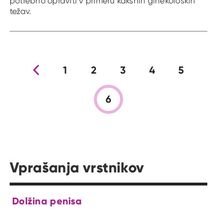
potrebno opraviti v primeru kakšnih ginekoloških
težav.
Prejšnja stran
1
2
3
4
5
6
Vprašanja vrstnikov
Dolžina penisa