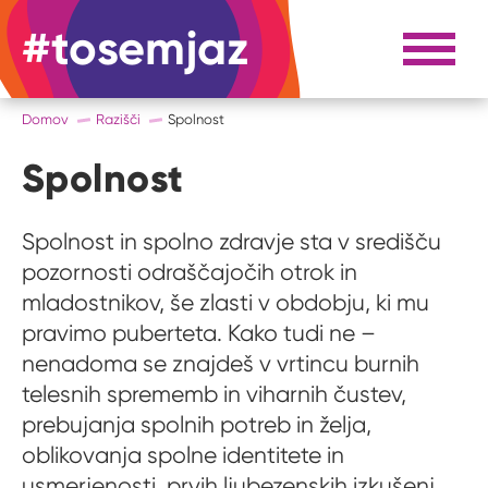
#tosemjaz
#to sem jaz
Razpri 
Domov
Razišči
Spolnost
Spolnost
Spolnost in spolno zdravje sta v središču
pozornosti odraščajočih otrok in
mladostnikov, še zlasti v obdobju, ki mu
pravimo puberteta. Kako tudi ne –
nenadoma se znajdeš v vrtincu burnih
telesnih sprememb in viharnih čustev,
prebujanja spolnih potreb in želja,
oblikovanja spolne identitete in
usmerjenosti, prvih ljubezenskih izkušenj,...