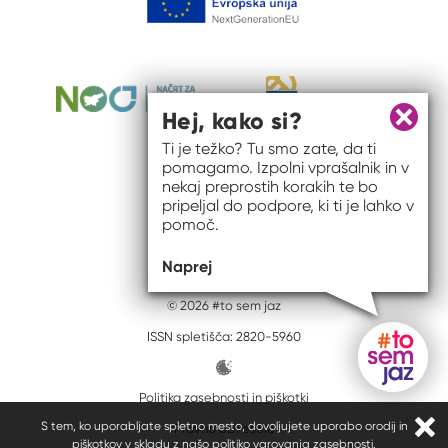
Hej, kako si?
Zapri 
Ti je težko? Tu smo zate, da ti
pomagamo. Izpolni vprašalnik in v
nekaj preprostih korakih te bo
pripeljal do podpore, ki ti je lahko v
pomoč.
Naprej
© 2026 #to sem jaz
ISSN spletišča: 2820-5960
Politika zasebnosti in piškotki
Gumb do
S tem, ko uporabljate spletno mesto, dovoljujete uporabo orodij in
Pravno obvestilo
Zapr
piškotkov v skladu z našo
politiko varovanja zasebnosti
.