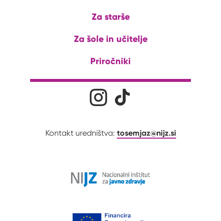
Za starše
Za šole in učitelje
Priročniki
Družabna omrežja
Na naš Instagram profil
Na naš Tiktok profil
tosemjaz@nijz.si
Kontakt uredništva: