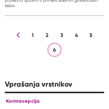
potrebno opraviti v primeru kakšnih ginekoloških
težav.
Prejšnja stran
1
2
3
4
5
6
Vprašanja vrstnikov
Kontracepcija