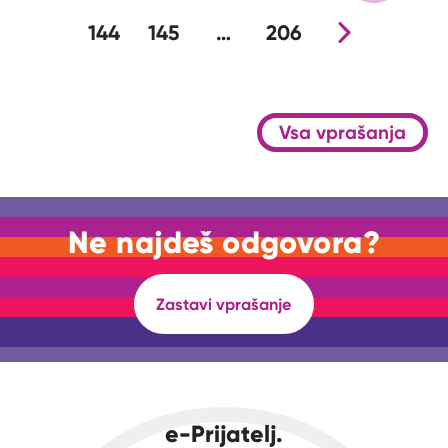
144
145
…
206
Nova stran
Vsa vprašanja
Ne najdeš odgovora?
Zastavi vprašanje
e-Prijatelj.