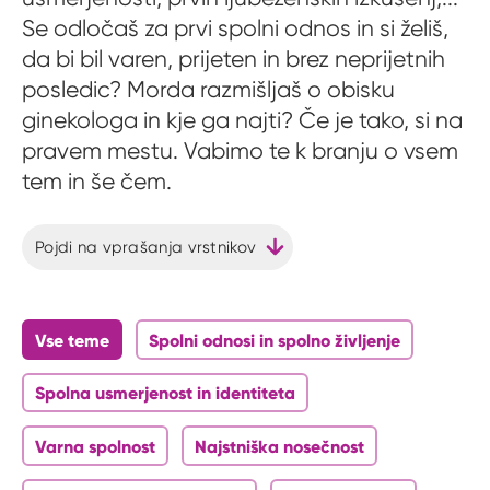
Se odločaš za prvi spolni odnos in si želiš,
da bi bil varen, prijeten in brez neprijetnih
posledic? Morda razmišljaš o obisku
ginekologa in kje ga najti? Če je tako, si na
pravem mestu. Vabimo te k branju o vsem
tem in še čem.
Pojdi na vprašanja vrstnikov
Vse teme
Spolni odnosi in spolno življenje
Spolna usmerjenost in identiteta
Varna spolnost
Najstniška nosečnost