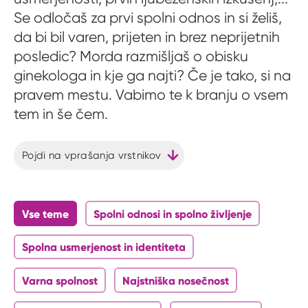
Se odločaš za prvi spolni odnos in si želiš,
da bi bil varen, prijeten in brez neprijetnih
posledic? Morda razmišljaš o obisku
ginekologa in kje ga najti? Če je tako, si na
pravem mestu. Vabimo te k branju o vsem
tem in še čem.
Pojdi na vprašanja vrstnikov
Vse teme
Spolni odnosi in spolno življenje
Spolna usmerjenost in identiteta
Varna spolnost
Najstniška nosečnost