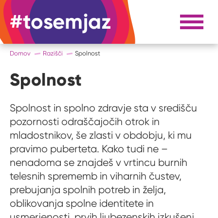
#tosemjaz
#to sem jaz
Razpri 
Domov
Razišči
Spolnost
Spolnost
Spolnost in spolno zdravje sta v središču
pozornosti odraščajočih otrok in
mladostnikov, še zlasti v obdobju, ki mu
pravimo puberteta. Kako tudi ne –
nenadoma se znajdeš v vrtincu burnih
telesnih sprememb in viharnih čustev,
prebujanja spolnih potreb in želja,
oblikovanja spolne identitete in
usmerjenosti, prvih ljubezenskih izkušenj,...