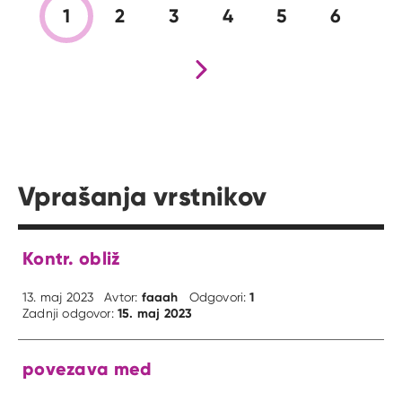
1
2
3
4
5
6
Nova stran
Vprašanja vrstnikov
Kontr. obliž
faaah
1
13. maj 2023
Avtor:
Odgovori:
15. maj 2023
Zadnji odgovor:
povezava med