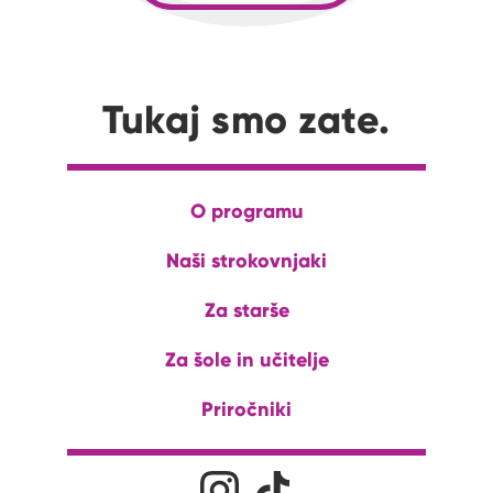
Tukaj smo zate.
O programu
Naši strokovnjaki
Za starše
Za šole in učitelje
Priročniki
Družabna omrežja
Na naš Instagram profil
Na naš Tiktok profil