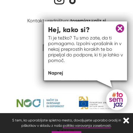
tosemjaz@nijz.si
Kontakt uredništva:
Hej, kako si?
Zapri 
Ti je težko? Tu smo zate, da ti
pomagamo. Izpolni vprašalnik in v
nekaj preprostih korakih te bo
pripeljal do podpore, ki ti je lahko v
pomoč.
Naprej
Gumb do
S tem, ko uporabljate spletno mesto, dovoljujete uporabo orodij in
Zapr
piškotkov v skladu z našo
politiko varovanja zasebnosti
.