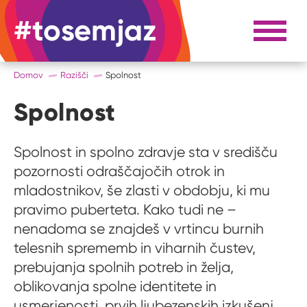
#tosemjaz
#to sem jaz
Razpri 
Domov
Razišči
Spolnost
Spolnost
Spolnost in spolno zdravje sta v središču
pozornosti odraščajočih otrok in
mladostnikov, še zlasti v obdobju, ki mu
pravimo puberteta. Kako tudi ne –
nenadoma se znajdeš v vrtincu burnih
telesnih sprememb in viharnih čustev,
prebujanja spolnih potreb in želja,
oblikovanja spolne identitete in
usmerjenosti, prvih ljubezenskih izkušenj,...