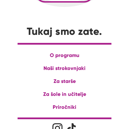
Tukaj smo zate.
O programu
Naši strokovnjaki
Za starše
Za šole in učitelje
Priročniki
Družabna omrežja
Na naš Instagram profil
Na naš Tiktok profil