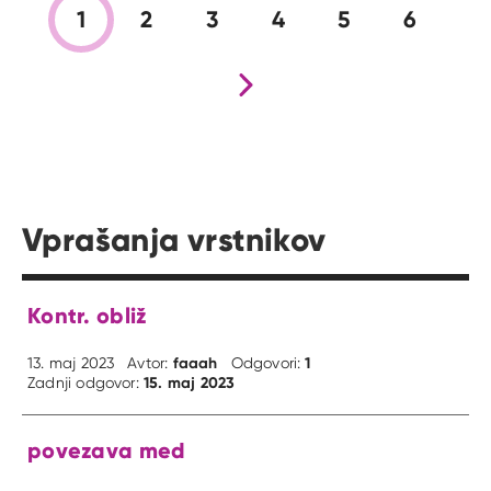
1
2
3
4
5
6
Nova stran
Vprašanja vrstnikov
Kontr. obliž
faaah
1
13. maj 2023
Avtor:
Odgovori:
15. maj 2023
Zadnji odgovor:
povezava med