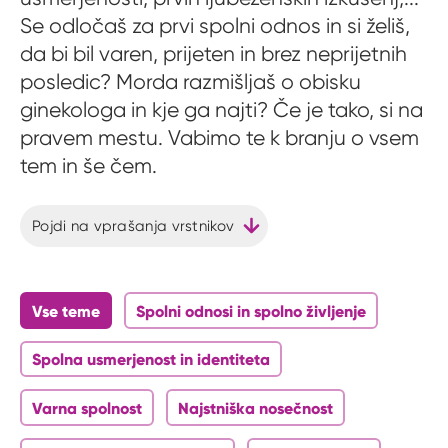
Se odločaš za prvi spolni odnos in si želiš,
da bi bil varen, prijeten in brez neprijetnih
posledic? Morda razmišljaš o obisku
ginekologa in kje ga najti? Če je tako, si na
pravem mestu. Vabimo te k branju o vsem
tem in še čem.
Pojdi na vprašanja vrstnikov
Vse teme
Spolni odnosi in spolno življenje
Spolna usmerjenost in identiteta
Varna spolnost
Najstniška nosečnost