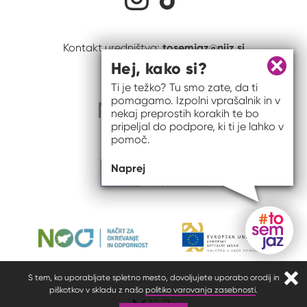
tosemjaz@nijz.si
Kontakt uredništva:
Hej, kako si?
Zapri 
Ti je težko? Tu smo zate, da ti
pomagamo. Izpolni vprašalnik in v
nekaj preprostih korakih te bo
pripeljal do podpore, ki ti je lahko v
pomoč.
Naprej
Gumb do
S tem, ko uporabljate spletno mesto, dovoljujete uporabo orodij in
Zapr
piškotkov v skladu z našo
politiko varovanja zasebnosti
.