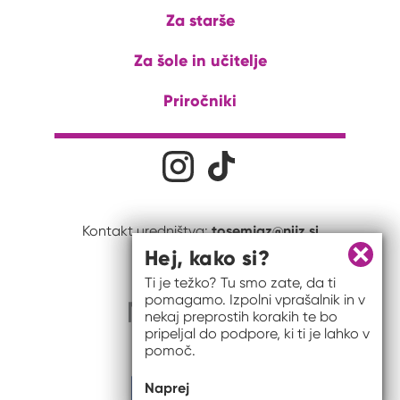
Za starše
Za šole in učitelje
Priročniki
Družabna omrežja
Na naš Instagram profil
Na naš Tiktok profil
tosemjaz@nijz.si
Kontakt uredništva:
Hej, kako si?
Zapri 
Ti je težko? Tu smo zate, da ti
pomagamo. Izpolni vprašalnik in v
nekaj preprostih korakih te bo
pripeljal do podpore, ki ti je lahko v
pomoč.
Naprej