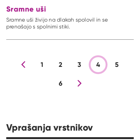
Sramne uši
Sramne uši živijo na dlakah spolovil in se
prenašajo s spolnimi stiki.
Prejšnja stran
1
2
3
4
5
6
Nova stran
Vprašanja vrstnikov