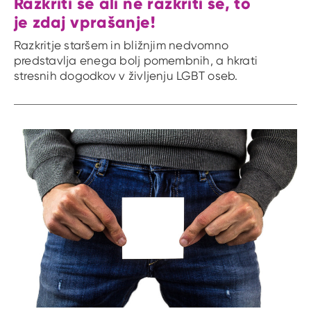
Razkriti se ali ne razkriti se, to
je zdaj vprašanje!
Razkritje staršem in bližnjim nedvomno
predstavlja enega bolj pomembnih, a hkrati
stresnih dogodkov v življenju LGBT oseb.