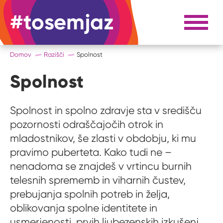
#tosemjaz
#to sem jaz
Razpri 
Domov
Razišči
Spolnost
Spolnost
Spolnost in spolno zdravje sta v središču
pozornosti odraščajočih otrok in
mladostnikov, še zlasti v obdobju, ki mu
pravimo puberteta. Kako tudi ne –
nenadoma se znajdeš v vrtincu burnih
telesnih sprememb in viharnih čustev,
prebujanja spolnih potreb in želja,
oblikovanja spolne identitete in
usmerjenosti, prvih ljubezenskih izkušenj,...