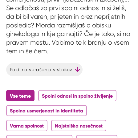
Se odločaš za prvi spolni odnos in si želiš,
da bi bil varen, prijeten in brez neprijetnih
posledic? Morda razmišljaš o obisku
ginekologa in kje ga najti? Če je tako, si na
pravem mestu. Vabimo te k branju o vsem
tem in še čem.
Pojdi na vprašanja vrstnikov
Vse teme
Spolni odnosi in spolno življenje
Spolna usmerjenost in identiteta
Varna spolnost
Najstniška nosečnost