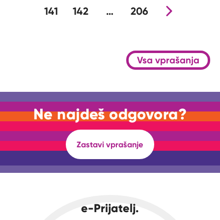
141
142
…
206
Nova stran
Vsa vprašanja
Ne najdeš odgovora?
Zastavi vprašanje
e-Prijatelj.