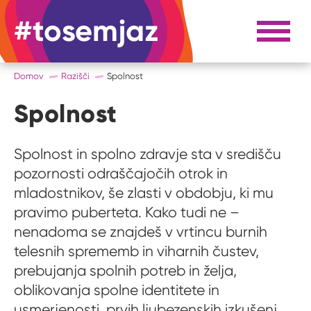
#tosemjaz
#to sem jaz
Razpri 
Domov
Razišči
Spolnost
Spolnost
Spolnost in spolno zdravje sta v središču
pozornosti odraščajočih otrok in
mladostnikov, še zlasti v obdobju, ki mu
pravimo puberteta. Kako tudi ne –
nenadoma se znajdeš v vrtincu burnih
telesnih sprememb in viharnih čustev,
prebujanja spolnih potreb in želja,
oblikovanja spolne identitete in
usmerjenosti, prvih ljubezenskih izkušenj,...