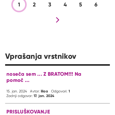
1
2
3
4
5
6
Nova stran
Vprašanja vrstnikov
noseča sem ... Z BRATOM!!! Na
pomoč ...
lilaa
1
15. jan. 2024
Avtor:
Odgovori:
17. jan. 2024
Zadnji odgovor:
PRISLUŠKOVANJE