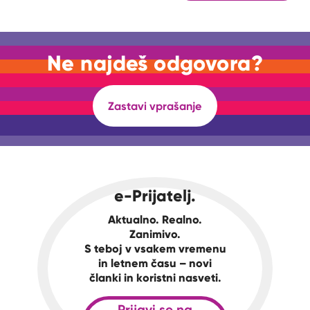
Ne najdeš odgovora?
Zastavi vprašanje
e-Prijatelj.
Aktualno. Realno.
Zanimivo.
S teboj v vsakem vremenu
in letnem času – novi
članki in koristni nasveti.
Prijavi se na