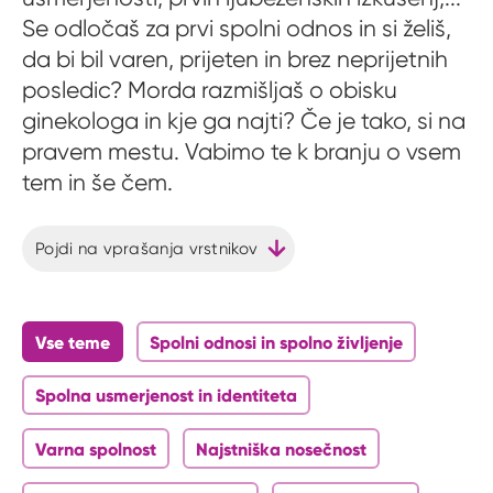
Se odločaš za prvi spolni odnos in si želiš,
da bi bil varen, prijeten in brez neprijetnih
posledic? Morda razmišljaš o obisku
ginekologa in kje ga najti? Če je tako, si na
pravem mestu. Vabimo te k branju o vsem
tem in še čem.
Pojdi na vprašanja vrstnikov
Vse teme
Spolni odnosi in spolno življenje
Spolna usmerjenost in identiteta
Varna spolnost
Najstniška nosečnost