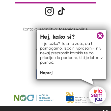
Družabna omrežja
Na naš Instagram profil
Na naš Tiktok profil
tosemjaz@nijz.si
Kontakt uredništva:
Hej, kako si?
Zapri 
Ti je težko? Tu smo zate, da ti
pomagamo. Izpolni vprašalnik in v
nekaj preprostih korakih te bo
pripeljal do podpore, ki ti je lahko v
pomoč.
Naprej
Gumb do