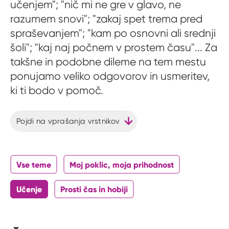
učenjem"; "nič mi ne gre v glavo, ne
razumem snovi"; "zakaj spet trema pred
spraševanjem"; "kam po osnovni ali srednji
šoli"; "kaj naj počnem v prostem času"... Za
takšne in podobne dileme na tem mestu
ponujamo veliko odgovorov in usmeritev,
ki ti bodo v pomoč.
Pojdi na vprašanja vrstnikov
Vse teme
Moj poklic, moja prihodnost
Učenje
Prosti čas in hobiji