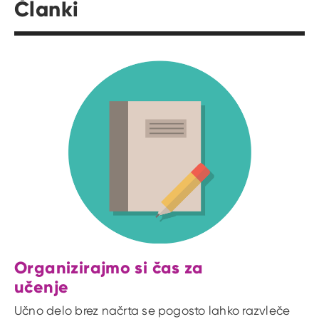
Članki
Organizirajmo si čas za
učenje
Učno delo brez načrta se pogosto lahko razvleče