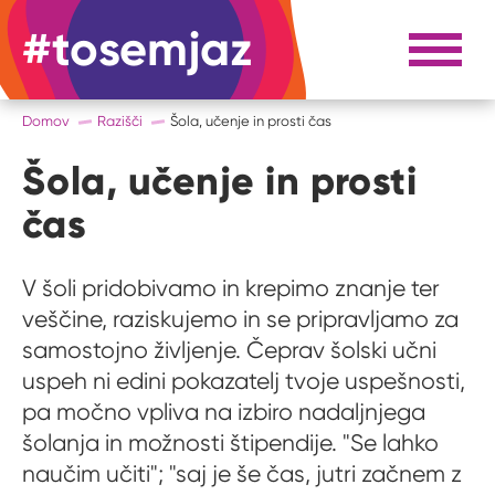
#tosemjaz
#to sem jaz
Razpri 
Domov
Razišči
Šola, učenje in prosti čas
Šola, učenje in prosti
čas
V šoli pridobivamo in krepimo znanje ter
veščine, raziskujemo in se pripravljamo za
samostojno življenje. Čeprav šolski učni
uspeh ni edini pokazatelj tvoje uspešnosti,
pa močno vpliva na izbiro nadaljnjega
šolanja in možnosti štipendije. "Se lahko
naučim učiti"; "saj je še čas, jutri začnem z