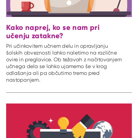
Kako naprej, ko se nam pri
učenju zatakne?
Pri učinkovitem učnem delu in opravljanju
šolskih obveznosti lahko naletimo na različne
ovire in preglavice. Ob težavah z načrtovanjem
učnega dela se lahko ujamemo še v krog
odlašanja ali pa občutimo tremo pred
nastopanjem.