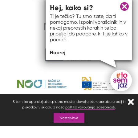
Hej, kako si?
Zapri 
Ti je težko? Tu smo zate, da ti
pomagamo. Izpolni vprašalnik in v
nekaj preprostih korakih te bo
pripeljal do podpore, ki ti je lahko v
pomoč.
Naprej
Gumb do
S tem, ko uporabljate spletno mesto, dovoljujete uporabo orodij in
Zapr
piškotkov v skladu z našo
politiko varovanja zasebnosti
.
Nastavitve