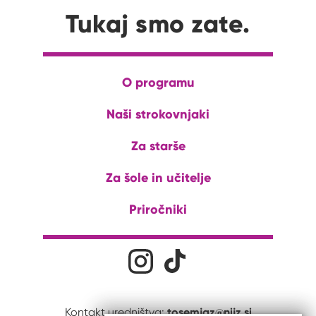
Tukaj smo zate.
O programu
Naši strokovnjaki
Za starše
Za šole in učitelje
Priročniki
Družabna omrežja
Na naš Instagram profil
Na naš Tiktok profil
tosemjaz@nijz.si
Kontakt uredništva: