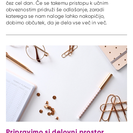
čez cel dan. Če se takemu pristopu k učnim
obveznostim pridruži še odlašanje, zaradi
katerega se nam naloge lahko nakopičijo,
dobimo občutek, da je dela vse več in več.
Pripravimo si delovni prostor