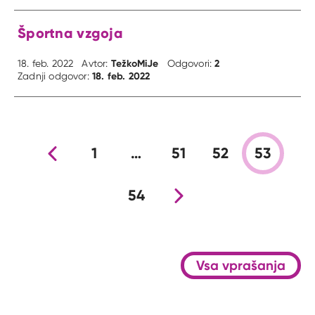
Športna vzgoja
TežkoMiJe
2
18. feb. 2022
Avtor:
Odgovori:
18. feb. 2022
Zadnji odgovor:
Prejšnja stran
1
…
51
52
53
54
Nova stran
Vsa vprašanja