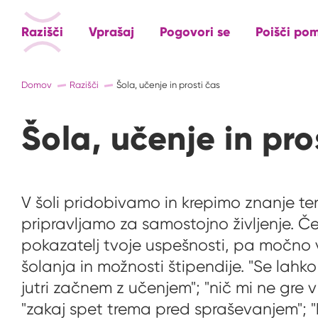
Razišči
Vprašaj
Pogovori se
Poišči po
Domov
Razišči
Šola, učenje in prosti čas
Šola, učenje in pro
V šoli pridobivamo in krepimo znanje ter
pripravljamo za samostojno življenje. Če
pokazatelj tvoje uspešnosti, pa močno 
šolanja in možnosti štipendije. "Se lahko 
jutri začnem z učenjem"; "nič mi ne gre 
"zakaj spet trema pred spraševanjem"; "k