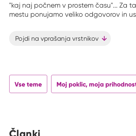
"kaj naj počnem v prostem času"... Za 
mestu ponujamo veliko odgovorov in usm
Pojdi na vprašanja vrstnikov
Vse teme
Moj poklic, moja prihodnos
Članki