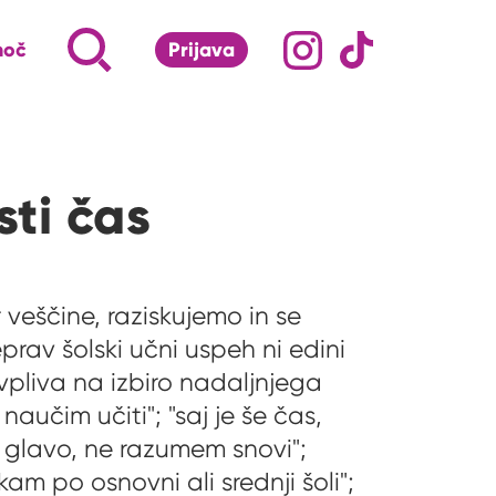
Družabna omrežj
Na naš Instagram pro
Na naš Tiktok 
Napiši, kaj te zanima ...
Iskalnik za iskanje po strani
moč
Prijava
S klikom na lupo odpri iskalnik
sti čas
 veščine, raziskujemo in se
prav šolski učni uspeh ni edini
vpliva na izbiro nadaljnjega
naučim učiti"; "saj je še čas,
v glavo, ne razumem snovi";
am po osnovni ali srednji šoli";