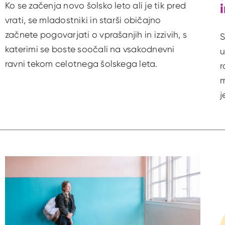
Ko se začenja novo šolsko leto ali je tik pred
vrati, se mladostniki in starši običajno
začnete pogovarjati o vprašanjih in izzivih, s
S
katerimi se boste soočali na vsakodnevni
u
ravni tekom celotnega šolskega leta.
r
m
j