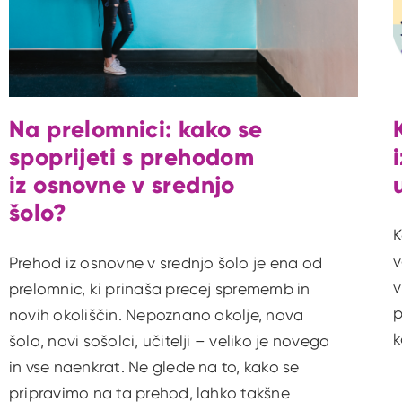
Na prelomnici: kako se
spoprijeti s prehodom
iz osnovne v srednjo
šolo?
K
v
Prehod iz osnovne v srednjo šolo je ena od
v
prelomnic, ki prinaša precej sprememb in
p
novih okoliščin. Nepoznano okolje, nova
k
šola, novi sošolci, učitelji – veliko je novega
in vse naenkrat. Ne glede na to, kako se
pripravimo na ta prehod, lahko takšne