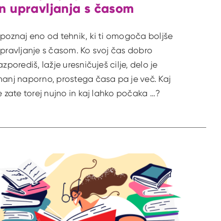
in upravljanja s časom
poznaj eno od tehnik, ki ti omogoča boljše
pravljanje s časom. Ko svoj čas dobro
azporediš, lažje uresničuješ cilje, delo je
anj naporno, prostega časa pa je več. Kaj
e zate torej nujno in kaj lahko počaka …?