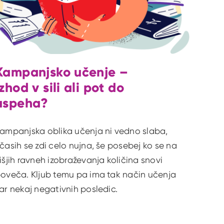
Kampanjsko učenje –
izhod v sili ali pot do
uspeha?
ampanjska oblika učenja ni vedno slaba,
časih se zdi celo nujna, še posebej ko se na
išjih ravneh izobraževanja količina snovi
oveča. Kljub temu pa ima tak način učenja
ar nekaj negativnih posledic.