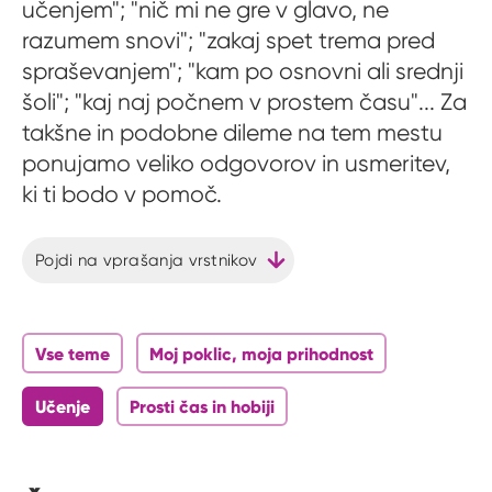
učenjem"; "nič mi ne gre v glavo, ne
razumem snovi"; "zakaj spet trema pred
spraševanjem"; "kam po osnovni ali srednji
šoli"; "kaj naj počnem v prostem času"... Za
takšne in podobne dileme na tem mestu
ponujamo veliko odgovorov in usmeritev,
ki ti bodo v pomoč.
Pojdi na vprašanja vrstnikov
Vse teme
Moj poklic, moja prihodnost
Učenje
Prosti čas in hobiji