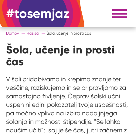
#tosemjaz
#to sem jaz
Razpri 
Domov
Razišči
Šola, učenje in prosti čas
Šola, učenje in prosti
čas
V šoli pridobivamo in krepimo znanje ter
veščine, raziskujemo in se pripravljamo za
samostojno življenje. Čeprav šolski učni
uspeh ni edini pokazatelj tvoje uspešnosti,
pa močno vpliva na izbiro nadaljnjega
šolanja in možnosti štipendije. "Se lahko
naučim učiti"; "saj je še čas, jutri začnem z