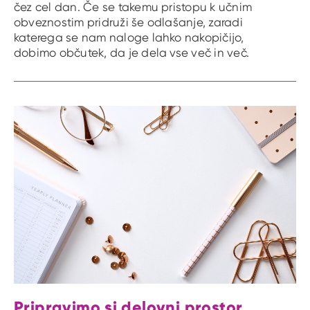
čez cel dan. Če se takemu pristopu k učnim
obveznostim pridruži še odlašanje, zaradi
katerega se nam naloge lahko nakopičijo,
dobimo občutek, da je dela vse več in več.
Pripravimo si delovni prostor