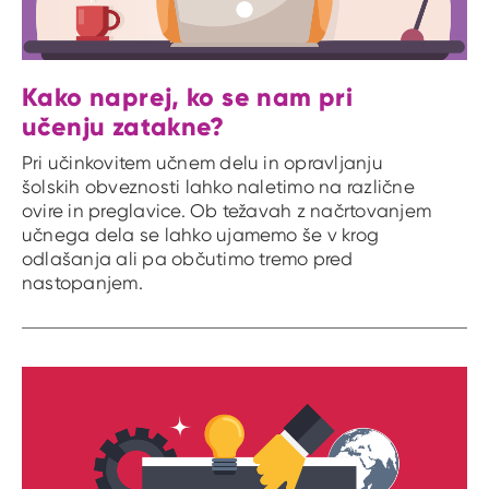
Kako naprej, ko se nam pri
učenju zatakne?
Pri učinkovitem učnem delu in opravljanju
šolskih obveznosti lahko naletimo na različne
ovire in preglavice. Ob težavah z načrtovanjem
učnega dela se lahko ujamemo še v krog
odlašanja ali pa občutimo tremo pred
nastopanjem.