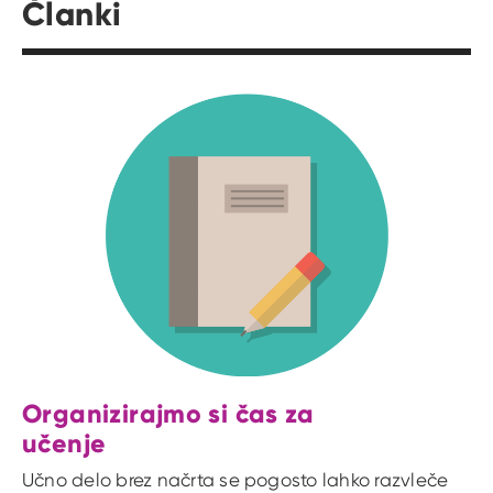
Članki
Organizirajmo si čas za
učenje
Učno delo brez načrta se pogosto lahko razvleče