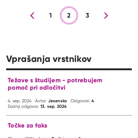
Prejšnja stran
1
2
3
Nova stran
Vprašanja vrstnikov
Težave s študijem - potrebujem
pomoč pri odločitvi
Jesensko
4
4. sep. 2024
Avtor:
Odgovori:
13. sep. 2024
Zadnji odgovor:
Točke za faks