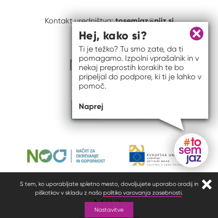
tosemjaz@nijz.si
Kontakt uredništva:
Hej, kako si?
Zapri 
Ti je težko? Tu smo zate, da ti
pomagamo. Izpolni vprašalnik in v
nekaj preprostih korakih te bo
pripeljal do podpore, ki ti je lahko v
pomoč.
Naprej
Gumb do
S tem, ko uporabljate spletno mesto, dovoljujete uporabo orodij in
Zapr
piškotkov v skladu z našo
politiko varovanja zasebnosti
.
Nastavitve