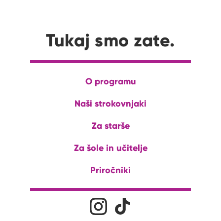
Tukaj smo zate.
O programu
Naši strokovnjaki
Za starše
Za šole in učitelje
Priročniki
Družabna omrežja
Na naš Instagram profil
Na naš Tiktok profil