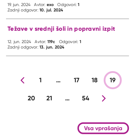
exo
1
19. jun. 2024
Avtor:
Odgovori:
10. jul. 2024
Zadnji odgovor:
Težave v srednji šoli in popravni izpit
119c
1
12. jun. 2024
Avtor:
Odgovori:
13. jun. 2024
Zadnji odgovor:
Prejšnja stran
1
…
17
18
19
20
21
…
54
Nova stran
Vsa vprašanja