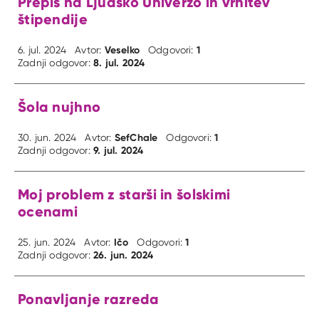
Prepis na Ljudsko Univerzo in vrnitev
štipendije
Veselko
1
6. jul. 2024
Avtor:
Odgovori:
8. jul. 2024
Zadnji odgovor:
Šola nujhno
SefChale
1
30. jun. 2024
Avtor:
Odgovori:
9. jul. 2024
Zadnji odgovor:
Moj problem z starši in šolskimi
ocenami
Ičo
1
25. jun. 2024
Avtor:
Odgovori:
26. jun. 2024
Zadnji odgovor:
Ponavljanje razreda