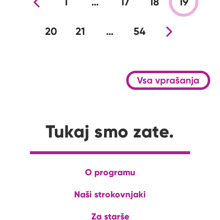
Prejšnja stran
1
…
17
18
19
20
21
…
54
Nova stran
Vsa vprašanja
Tukaj smo zate.
O programu
Naši strokovnjaki
Za starše