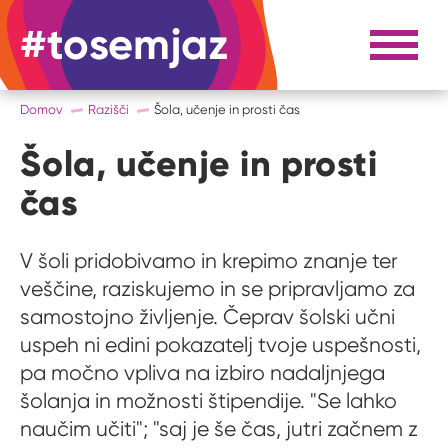
#tosemjaz
#to sem jaz
Razpri 
Domov
Razišči
Šola, učenje in prosti čas
Šola, učenje in prosti
čas
V šoli pridobivamo in krepimo znanje ter
veščine, raziskujemo in se pripravljamo za
samostojno življenje. Čeprav šolski učni
uspeh ni edini pokazatelj tvoje uspešnosti,
pa močno vpliva na izbiro nadaljnjega
šolanja in možnosti štipendije. "Se lahko
naučim učiti"; "saj je še čas, jutri začnem z