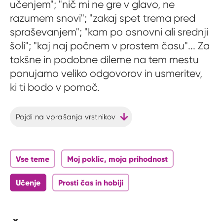
učenjem"; "nič mi ne gre v glavo, ne
razumem snovi"; "zakaj spet trema pred
spraševanjem"; "kam po osnovni ali srednji
šoli"; "kaj naj počnem v prostem času"... Za
takšne in podobne dileme na tem mestu
ponujamo veliko odgovorov in usmeritev,
ki ti bodo v pomoč.
Pojdi na vprašanja vrstnikov
Vse teme
Moj poklic, moja prihodnost
Učenje
Prosti čas in hobiji