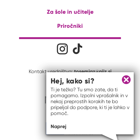
Za šole in učitelje
Priročniki
Družabna omrežja
Na naš Instagram profil
Na naš Tiktok profil
tosemjaz@nijz.si
Kontakt uredništva:
Hej, kako si?
Zapri 
Ti je težko? Tu smo zate, da ti
pomagamo. Izpolni vprašalnik in v
nekaj preprostih korakih te bo
pripeljal do podpore, ki ti je lahko v
pomoč.
Naprej