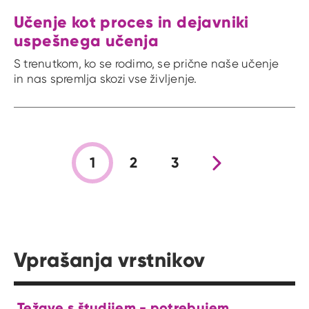
Učenje kot proces in dejavniki
uspešnega učenja
S trenutkom, ko se rodimo, se prične naše učenje
in nas spremlja skozi vse življenje.
1
2
3
Nova stran
Vprašanja vrstnikov
Težave s študijem - potrebujem