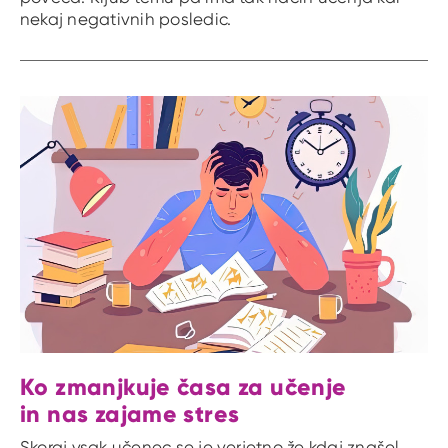
nekaj negativnih posledic.
Ko zmanjkuje časa za učenje
in nas zajame stres
Skoraj vsak učenec se je verjetno že kdaj znašel