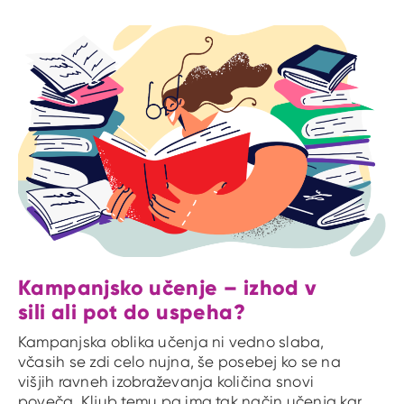
Kampanjsko učenje – izhod v
sili ali pot do uspeha?
Kampanjska oblika učenja ni vedno slaba,
včasih se zdi celo nujna, še posebej ko se na
višjih ravneh izobraževanja količina snovi
poveča. Kljub temu pa ima tak način učenja kar