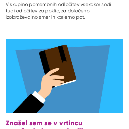
V skupino pomembnih odločitev vsekakor sodi
tudi odločitev za poklic, za določeno
izobraževalno smer in karierno pot.
Znašel sem se v vrtincu