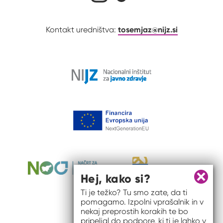
tosemjaz@nijz.si
Kontakt uredništva:
Hej, kako si?
Zapri 
Ti je težko? Tu smo zate, da ti
pomagamo. Izpolni vprašalnik in v
nekaj preprostih korakih te bo
pripeljal do podpore, ki ti je lahko v