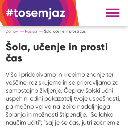
#tosemjaz
#to sem jaz
Razpri 
Domov
Razišči
Šola, učenje in prosti čas
Šola, učenje in prosti
čas
V šoli pridobivamo in krepimo znanje ter
veščine, raziskujemo in se pripravljamo za
samostojno življenje. Čeprav šolski učni
uspeh ni edini pokazatelj tvoje uspešnosti,
pa močno vpliva na izbiro nadaljnjega
šolanja in možnosti štipendije. "Se lahko
naučim učiti"; "saj je še čas, jutri začnem z