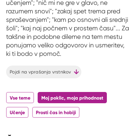
učenjem"; "nič mi ne gre v glavo, ne
razumem snovi"; "zakaj spet trema pred
spraševanjem"; "kam po osnovni ali srednji
šoli"; "kaj naj počnem v prostem času"... Za
takšne in podobne dileme na tem mestu
ponujamo veliko odgovorov in usmeritev,
ki ti bodo v pomoč.
Pojdi na vprašanja vrstnikov
Vse teme
Moj poklic, moja prihodnost
Učenje
Prosti čas in hobiji