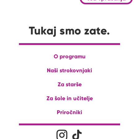
Tukaj smo zate.
O programu
Naši strokovnjaki
Za starše
Za šole in učitelje
Priročniki
Družabna omrežja
Na naš Instagram profil
Na naš Tiktok profil