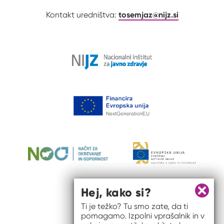
tosemjaz@nijz.si
Kontakt uredništva:
Hej, kako si?
Zapri 
Ti je težko? Tu smo zate, da ti
pomagamo. Izpolni vprašalnik in v