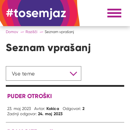
#tosemjaz
#to sem jaz
Razpri 
Domov
Razišči
Seznam vprašanj
Seznam vprašanj
Filtriraj po temi
Vse teme
PUDER OTROŠKI
Kokica
2
23. maj 2023
Avtor:
Odgovori:
24. maj 2023
Zadnji odgovor: