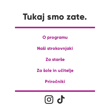
Tukaj smo zate.
O programu
Naši strokovnjaki
Za starše
Za šole in učitelje
Priročniki
Družabna omrežja
Na naš Instagram profil
Na naš Tiktok profil