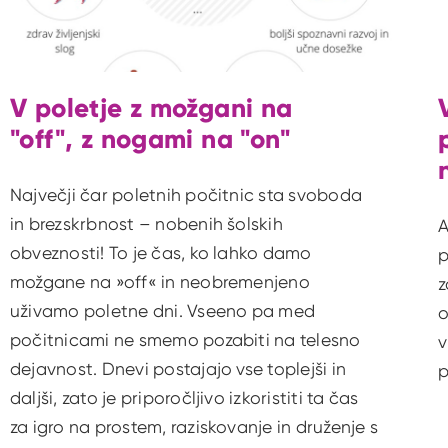
V poletje z možgani na
"off", z nogami na "on"
Največji čar poletnih počitnic sta svoboda
in brezskrbnost – nobenih šolskih
A
obveznosti! To je čas, ko lahko damo
p
možgane na »off« in neobremenjeno
z
uživamo poletne dni. Vseeno pa med
o
počitnicami ne smemo pozabiti na telesno
v
dejavnost. Dnevi postajajo vse toplejši in
p
daljši, zato je priporočljivo izkoristiti ta čas
za igro na prostem, raziskovanje in druženje s