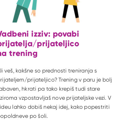
Vadbeni izziv: povabi
prijatelja/prijateljico
na trening
li veš, kakšne so prednosti treniranja s
rijateljem/prijateljico? Trening v paru je bolj
abaven, hkrati pa tako krepiš tudi stare
ziroma vzpostavljaš nove prijateljske vezi. V
ideu lahko dobiš nekaj idej, kako popestriti
opoldneve po šoli.