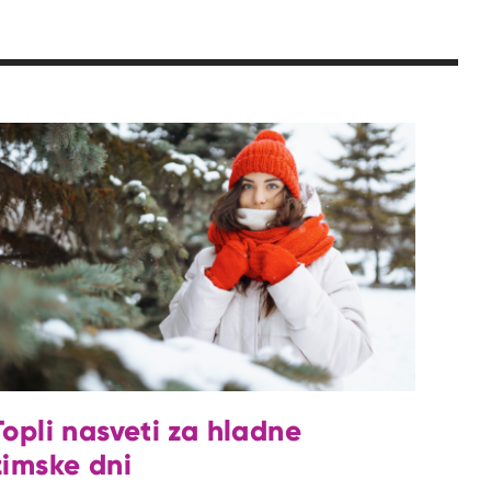
Topli nasveti za hladne
zimske dni