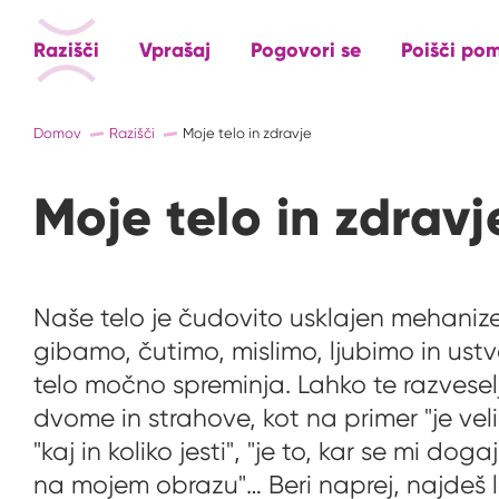
Razišči
Vprašaj
Pogovori se
Poišči po
Domov
Razišči
Moje telo in zdravje
Moje telo in zdravj
Naše telo je čudovito usklajen mehani
gibamo, čutimo, mislimo, ljubimo in ust
telo močno spreminja. Lahko te razveselju
dvome in strahove, kot na primer "je veli
"kaj in koliko jesti", "je to, kar se mi dog
na mojem obrazu"… Beri naprej, najdeš 