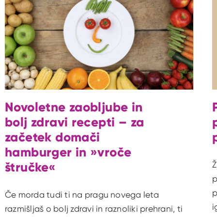
Novoletne zaobljube in
bolj zdravi recepti – za
začetek domači
hamburger in »vroče
štručke«
Ž
p
p
Če morda tudi ti na pragu novega leta
i
razmišljaš o bolj zdravi in raznoliki prehrani, ti