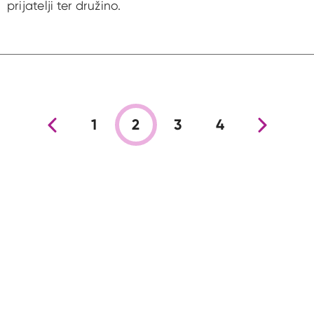
prijatelji ter družino.
Prejšnja stran
1
2
3
4
Nova stran