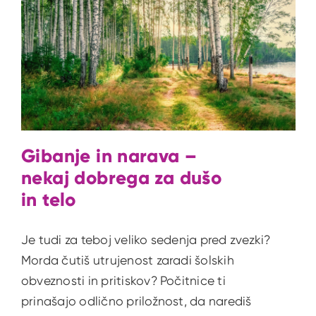
Gibanje in narava –
nekaj dobrega za dušo
in telo
Je tudi za teboj veliko sedenja pred zvezki?
Morda čutiš utrujenost zaradi šolskih
obveznosti in pritiskov? Počitnice ti
prinašajo odlično priložnost, da narediš