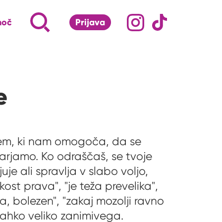
Družabna omrežj
Na naš Instagram pro
Na naš Tiktok 
Napiši, kaj te zanima ...
Iskalnik za iskanje po strani
moč
Prijava
S klikom na lupo odpri iskalnik
e
zem, ki nam omogoča, da se
varjamo. Ko odraščaš, se tvoje
je ali spravlja v slabo voljo,
kost prava", "je teža prevelika",
aja, bolezen", "zakaj mozolji ravno
lahko veliko zanimivega.