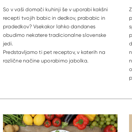
So v vaši domači kuhinji še v uporabi kakšni
Z
recepti tvojih babic in dedkov, prababic in
p
pradedkov? Vsekakor lahko dandanes
s
obudimo nekatere tradicionalne slovenske
p
jedi.
d
Predstavljamo ti pet receptov, v katerih na
n
različne načine uporabimo jabolka.
n
o
p