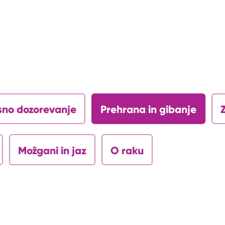
sno dozorevanje
Prehrana in gibanje
Možgani in jaz
O raku