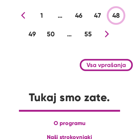
Prejšnja stran
1
…
46
47
48
49
50
…
55
Nova stran
Vsa vprašanja
Tukaj smo zate.
O programu
Naši strokovnjaki