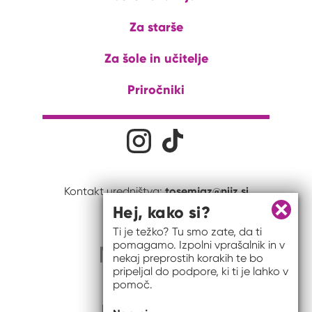
Za starše
Za šole in učitelje
Priročniki
Družabna omrežja
Na naš Instagram profil
Na naš Tiktok profil
tosemjaz@nijz.si
Kontakt uredništva:
Hej, kako si?
Zapri 
Ti je težko? Tu smo zate, da ti
pomagamo. Izpolni vprašalnik in v
nekaj preprostih korakih te bo
pripeljal do podpore, ki ti je lahko v
pomoč.