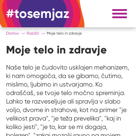
#tosemjaz
#to sem jaz
Razpri 
Domov
Razišči
Moje telo in zdravje
Moje telo in zdravje
Naše telo je čudovito usklajen mehanizem,
ki nam omogoča, da se gibamo, čutimo,
mislimo, ljubimo in ustvarjamo. Ko
odraščaš, se tvoje telo močno spreminja.
Lahko te razveseljuje ali spravlja v slabo
voljo, dvome in strahove, kot na primer "je
velikost prava", "je teža prevelika", "kaj in
koliko jesti", "je to, kar se mi dogaja,
bolezen", "zakaj mozolji ravno na mojem