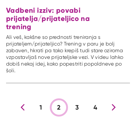
Vadbeni izziv: povabi
prijatelja/prijateljico na
trening
Ali veš, kakšne so prednosti treniranja s
prijateljem/prijateljico? Trening v paru je bolj
zabaven, hkrati pa tako krepiš tudi stare oziroma
vzpostavljaš nove prijateljske vezi. V videu lahko
dobiš nekaj idej, kako popestriti popoldneve po
šoli.
Prejšnja stran
1
2
3
4
Nova stran