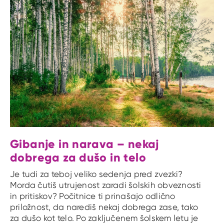
Gibanje in narava – nekaj
dobrega za dušo in telo
Je tudi za teboj veliko sedenja pred zvezki?
Morda čutiš utrujenost zaradi šolskih obveznosti
in pritiskov? Počitnice ti prinašajo odlično
priložnost, da narediš nekaj dobrega zase, tako
za dušo kot telo. Po zaključenem šolskem letu je