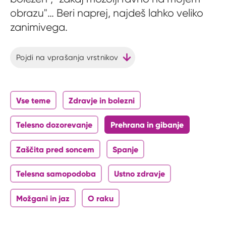
obrazu"… Beri naprej, najdeš lahko veliko
zanimivega.
Pojdi na vprašanja vrstnikov
Vse teme
Zdravje in bolezni
Telesno dozorevanje
Prehrana in gibanje
Zaščita pred soncem
Spanje
Telesna samopodoba
Ustno zdravje
Možgani in jaz
O raku