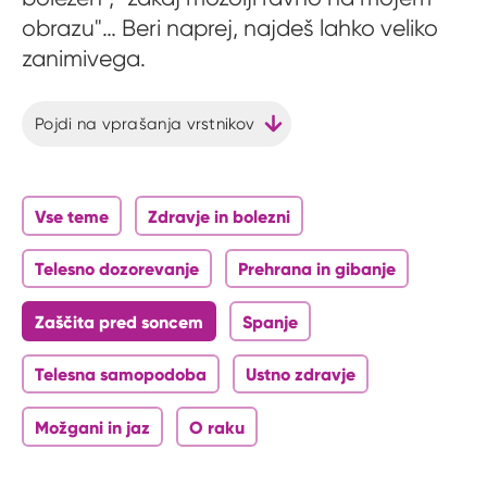
obrazu"… Beri naprej, najdeš lahko veliko
zanimivega.
Pojdi na vprašanja vrstnikov
Vse teme
Zdravje in bolezni
Telesno dozorevanje
Prehrana in gibanje
Zaščita pred soncem
Spanje
Telesna samopodoba
Ustno zdravje
Možgani in jaz
O raku