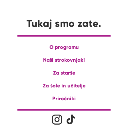
Tukaj smo zate.
O programu
Naši strokovnjaki
Za starše
Za šole in učitelje
Priročniki
Družabna omrežja
Na naš Instagram profil
Na naš Tiktok profil