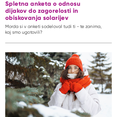
Spletna anketa o odnosu
dijakov do zagorelosti in
obiskovanja solarijev
Morda si v anketi sodeloval tudi ti - te zanima,
kaj smo ugotovili?