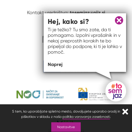
tosemjaz@nijz.si
Kontakt uredništva:
Hej, kako si?
Zapri 
Ti je težko? Tu smo zate, da ti
pomagamo. Izpolni vprašalnik in v
nekaj preprostih korakih te bo
pripeljal do podpore, ki ti je lahko v
pomoč.
Naprej
Gumb do
S tem, ko uporabljate spletno mesto, dovoljujete uporabo orodij in
Zapr
piškotkov v skladu z našo
politiko varovanja zasebnosti
.
Nastavitve