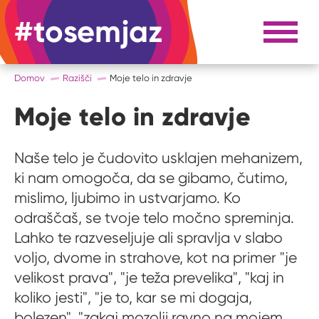
#tosemjaz
#to sem jaz
Razpri 
Domov
Razišči
Moje telo in zdravje
Moje telo in zdravje
Naše telo je čudovito usklajen mehanizem,
ki nam omogoča, da se gibamo, čutimo,
mislimo, ljubimo in ustvarjamo. Ko
odraščaš, se tvoje telo močno spreminja.
Lahko te razveseljuje ali spravlja v slabo
voljo, dvome in strahove, kot na primer "je
velikost prava", "je teža prevelika", "kaj in
koliko jesti", "je to, kar se mi dogaja,
bolezen", "zakaj mozolji ravno na mojem