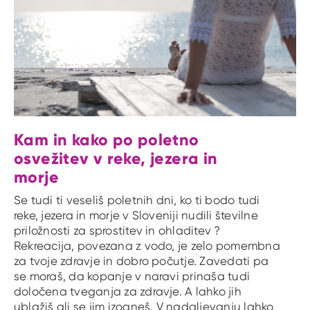
Kam in kako po poletno
osvežitev v reke, jezera in
morje
Se tudi ti veseliš poletnih dni, ko ti bodo tudi
reke, jezera in morje v Sloveniji nudili številne
priložnosti za sprostitev in ohladitev ?
Rekreacija, povezana z vodo, je zelo pomembna
za tvoje zdravje in dobro počutje. Zavedati pa
se moraš, da kopanje v naravi prinaša tudi
določena tveganja za zdravje. A lahko jih
ublažiš ali se jim izogneš. V nadaljevanju lahko