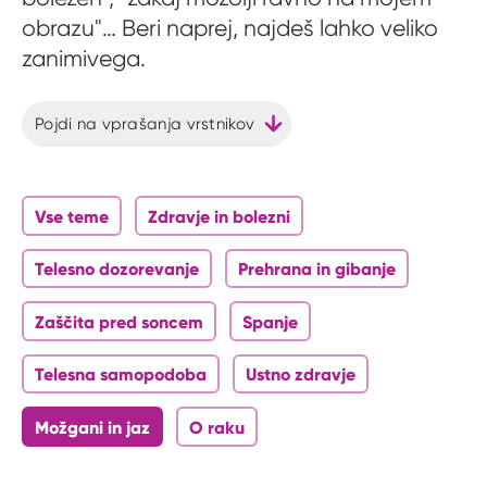
obrazu"… Beri naprej, najdeš lahko veliko
zanimivega.
Pojdi na vprašanja vrstnikov
Vse teme
Zdravje in bolezni
Telesno dozorevanje
Prehrana in gibanje
Zaščita pred soncem
Spanje
Telesna samopodoba
Ustno zdravje
Možgani in jaz
O raku