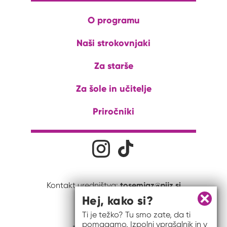
O programu
Naši strokovnjaki
Za starše
Za šole in učitelje
Priročniki
Družabna omrežja
Na naš Instagram profil
Na naš Tiktok profil
tosemjaz@nijz.si
Kontakt uredništva:
Hej, kako si?
Zapri 
Ti je težko? Tu smo zate, da ti
pomagamo. Izpolni vprašalnik in v