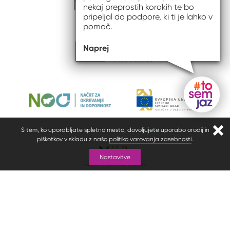
nekaj preprostih korakih te bo
pripeljal do podpore, ki ti je lahko v
pomoč.
Naprej
Gumb do
S tem, ko uporabljate spletno mesto, dovoljujete uporabo orodij in
Zapr
piškotkov v skladu z našo
politiko varovanja zasebnosti
.
Nastavitve
© 2026 #to sem jaz
ISSN spletišča: 2820-5960