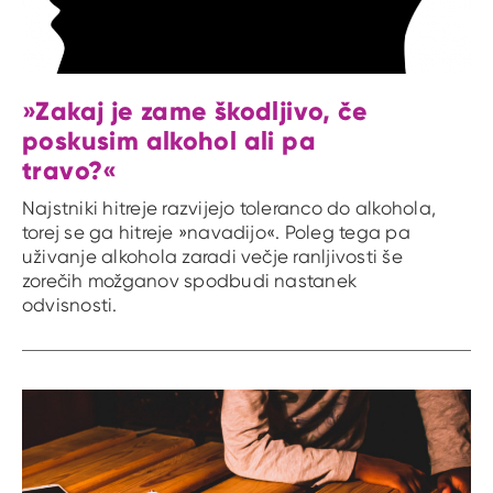
»Zakaj je zame škodljivo, če
poskusim alkohol ali pa
travo?«
Najstniki hitreje razvijejo toleranco do alkohola,
torej se ga hitreje »navadijo«. Poleg tega pa
uživanje alkohola zaradi večje ranljivosti še
zorečih možganov spodbudi nastanek
odvisnosti.