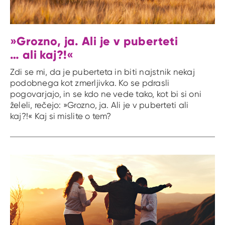
»Grozno, ja. Ali je v puberteti
… ali kaj?!«
Zdi se mi, da je puberteta in biti najstnik nekaj
podobnega kot zmerljivka. Ko se pdrasli
pogovarjajo, in se kdo ne vede tako, kot bi si oni
želeli, rečejo: »Grozno, ja. Ali je v puberteti ali
kaj?!« Kaj si mislite o tem?