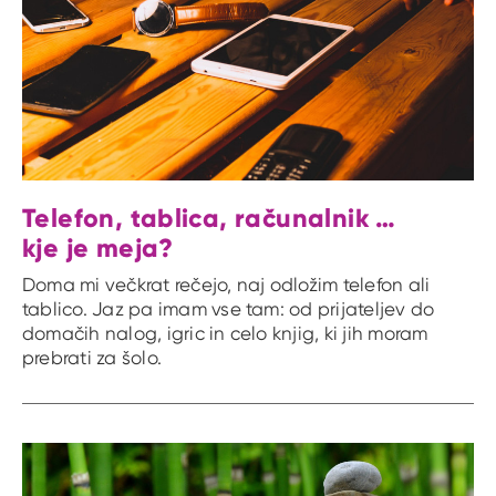
Telefon, tablica, računalnik …
kje je meja?
Doma mi večkrat rečejo, naj odložim telefon ali
tablico. Jaz pa imam vse tam: od prijateljev do
domačih nalog, igric in celo knjig, ki jih moram
prebrati za šolo.