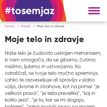
#tosemjaz
#to sem jaz
Razpri 
Domov
Razišči
Moje telo in zdravje
Moje telo in zdravje
Naše telo je čudovito usklajen mehanizem,
ki nam omogoča, da se gibamo, čutimo,
mislimo, ljubimo in ustvarjamo. Ko
odraščaš, se tvoje telo močno spreminja.
Lahko te razveseljuje ali spravlja v slabo
voljo, dvome in strahove, kot na primer "je
velikost prava", "je teža prevelika", "kaj in
koliko jesti", "je to, kar se mi dogaja,
bolezen", "zakaj mozolji ravno na mojem