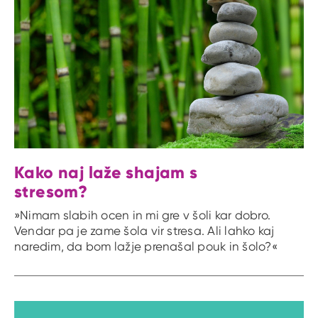
Kako naj laže shajam s
stresom?
»Nimam slabih ocen in mi gre v šoli kar dobro.
Vendar pa je zame šola vir stresa. Ali lahko kaj
naredim, da bom lažje prenašal pouk in šolo?«