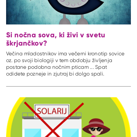
Si nočna sova, ki živi v svetu
škrjančkov?
Večina mladostnikov ima večerni kronotip sovice
oz. po svoji biologiji v tem obdobju življenja
postane podobna nočnim pticam ... Spat
odidete pozneje in zjutraj bi dolgo spali.