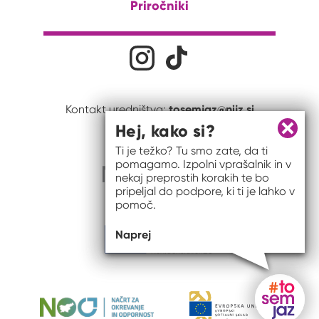
Priročniki
Družabna omrežja
Na naš Instagram profil
Na naš Tiktok profil
tosemjaz@nijz.si
Kontakt uredništva:
Hej, kako si?
Zapri 
Ti je težko? Tu smo zate, da ti
pomagamo. Izpolni vprašalnik in v
nekaj preprostih korakih te bo
pripeljal do podpore, ki ti je lahko v
pomoč.
Naprej