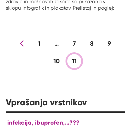
zdravje in možnostih zaščite so prikazana v
sklopu infografik in plakatov. Prelistaj in poglej:
Prejšnja stran
1
…
7
8
9
10
11
Vprašanja vrstnikov
infekcija, ibuprofen,…???