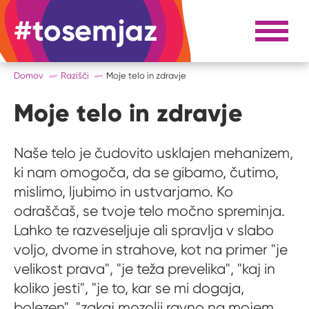
#tosemjaz
#to sem jaz
Razpri 
Domov
Razišči
Moje telo in zdravje
Moje telo in zdravje
Naše telo je čudovito usklajen mehanizem,
ki nam omogoča, da se gibamo, čutimo,
mislimo, ljubimo in ustvarjamo. Ko
odraščaš, se tvoje telo močno spreminja.
Lahko te razveseljuje ali spravlja v slabo
voljo, dvome in strahove, kot na primer "je
velikost prava", "je teža prevelika", "kaj in
koliko jesti", "je to, kar se mi dogaja,
bolezen", "zakaj mozolji ravno na mojem