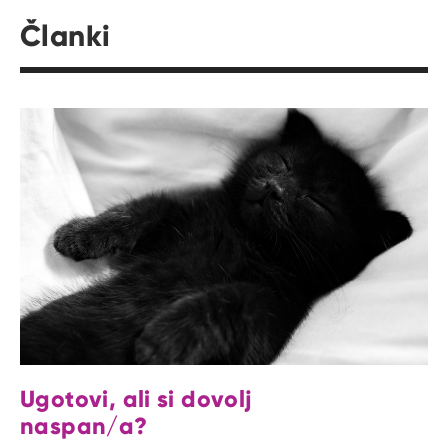
Članki
Ugotovi, ali si dovolj
naspan/a?