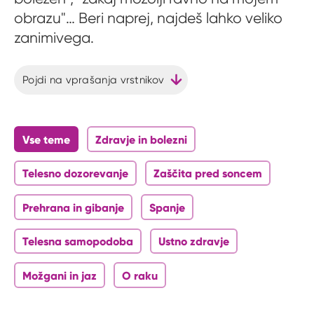
obrazu"… Beri naprej, najdeš lahko veliko
zanimivega.
Pojdi na vprašanja vrstnikov
Vse teme
Zdravje in bolezni
Telesno dozorevanje
Zaščita pred soncem
Prehrana in gibanje
Spanje
Telesna samopodoba
Ustno zdravje
Možgani in jaz
O raku