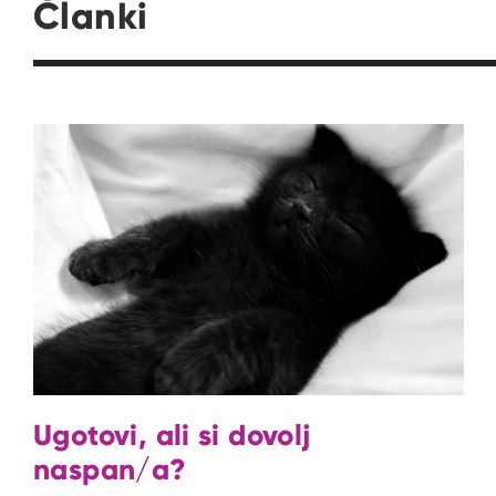
Članki
Ugotovi, ali si dovolj
naspan/a?