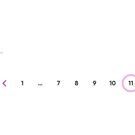
nja stran
1
…
7
8
9
10
11