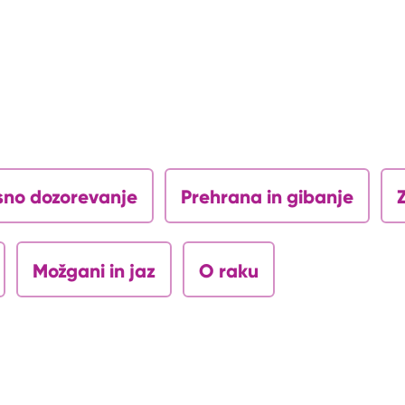
sno dozorevanje
Prehrana in gibanje
Možgani in jaz
O raku