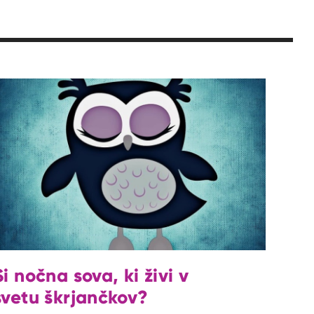
Si nočna sova, ki živi v
svetu škrjančkov?