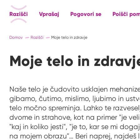
Razišči
Vprašaj
Pogovori se
Poišči po
Domov
Razišči
Moje telo in zdravje
Moje telo in zdravj
Naše telo je čudovito usklajen mehani
gibamo, čutimo, mislimo, ljubimo in ust
telo močno spreminja. Lahko te razveselju
dvome in strahove, kot na primer "je veli
"kaj in koliko jesti", "je to, kar se mi dog
na mojem obrazu"… Beri naprej, najdeš 