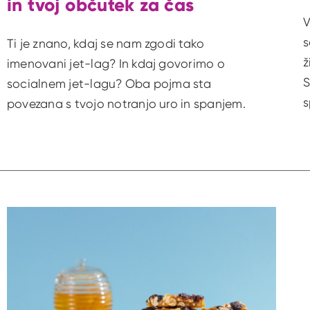
in tvoj občutek za čas
V
s
Ti je znano, kdaj se nam zgodi tako
ž
imenovani jet-lag? In kdaj govorimo o
S
socialnem jet-lagu? Oba pojma sta
s
povezana s tvojo notranjo uro in spanjem.