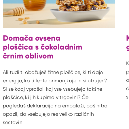
Domača ovsena
ploščica s čokoladnim
črnim oblivom
K
p
Ali tudi ti obožuješ žitne ploščice, ki ti dajo
o
energijo, ko ti le-te primanjkuje in si utrujen?
č
Si se kdaj vprašal, kaj vse vsebujejo takšne
s
ploščice, ki jih kupimo v trgovini? Če
pogledaš deklaracijo na embalaži, boš hitro
opazil, da vsebujejo res veliko različnih
sestavin.