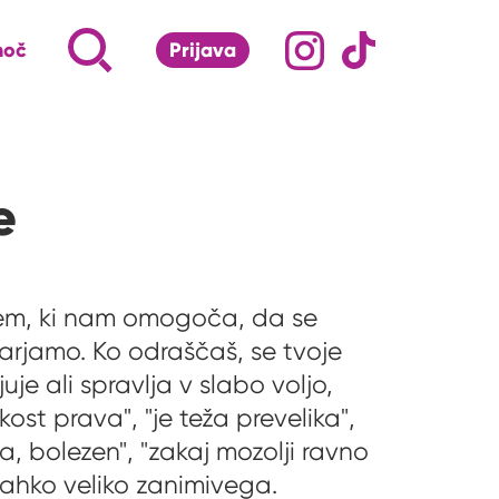
Družabna omrežj
Na naš Instagram pro
Na naš Tiktok 
Napiši, kaj te zanima ...
Iskalnik za iskanje po strani
moč
Prijava
S klikom na lupo odpri iskalnik
e
zem, ki nam omogoča, da se
varjamo. Ko odraščaš, se tvoje
je ali spravlja v slabo voljo,
kost prava", "je teža prevelika",
aja, bolezen", "zakaj mozolji ravno
lahko veliko zanimivega.