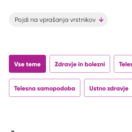
Pojdi na vprašanja vrstnikov
Vse teme
Zdravje in bolezni
Tele
Telesna samopodoba
Ustno zdravje