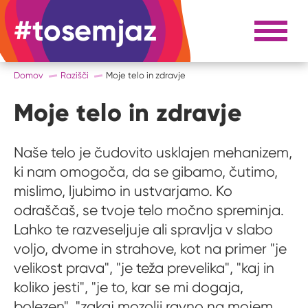
#tosemjaz
#to sem jaz
Razpri 
Domov
Razišči
Moje telo in zdravje
Moje telo in zdravje
Naše telo je čudovito usklajen mehanizem,
ki nam omogoča, da se gibamo, čutimo,
mislimo, ljubimo in ustvarjamo. Ko
odraščaš, se tvoje telo močno spreminja.
Lahko te razveseljuje ali spravlja v slabo
voljo, dvome in strahove, kot na primer "je
velikost prava", "je teža prevelika", "kaj in
koliko jesti", "je to, kar se mi dogaja,
bolezen", "zakaj mozolji ravno na mojem