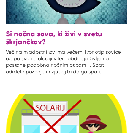
Si nočna sova, ki živi v svetu
škrjančkov?
Večina mladostnikov ima večerni kronotip sovice
oz. po svoji biologiji v tem obdobju življenja
postane podobna nočnim pticam ... Spat
odidete pozneje in zjutraj bi dolgo spali.