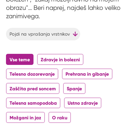
obrazu"… Beri naprej, najdeš lahko veliko
zanimivega.
Pojdi na vprašanja vrstnikov
Vse teme
Zdravje in bolezni
Telesno dozorevanje
Prehrana in gibanje
Zaščita pred soncem
Spanje
Telesna samopodoba
Ustno zdravje
Možgani in jaz
O raku