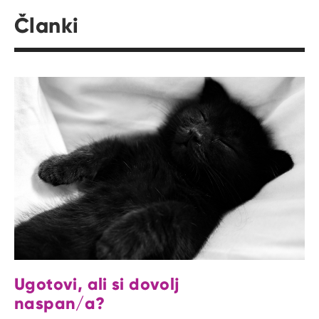
Članki
Ugotovi, ali si dovolj
naspan/a?