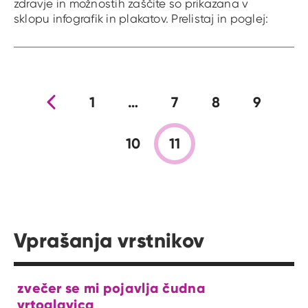
zdravje in možnostih zaščite so prikazana v
sklopu infografik in plakatov. Prelistaj in poglej:
Prejšnja stran
1
…
7
8
9
10
11
Vprašanja vrstnikov
zvečer se mi pojavlja čudna
vrtoglavica