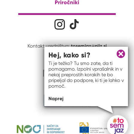
Priročniki
Družabna omrežja
Na naš Instagram profil
Na naš Tiktok profil
tosemjaz@nijz.si
Kontakt uredništva:
Hej, kako si?
Zapri 
Ti je težko? Tu smo zate, da ti
pomagamo. Izpolni vprašalnik in v
nekaj preprostih korakih te bo
pripeljal do podpore, ki ti je lahko v
pomoč.
Naprej