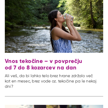
Vnos tekočine – v povprečju
od 7 do 8 kozarcev na dan
Ali veš, da bi lahko telo brez hrane zdržalo več
kot en mesec, brez vode oz. tekočine pa le nekaj
dni?