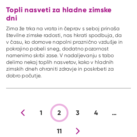
Topli nasveti za hladne zimske
dni
Zima že trka na vrata in čeprav s seboj prinaša
številne zimske radosti, nas hkrati spodbuja, da
v času, ko domove napolni praznično vzdušje in
pokrajino pobeli sneg, dodatno pozornost
namenimo skrbi zase. V nadaljevanju s tabo
delimo nekaj toplih nasvetov, kako v hladnih
zimskih dneh ohraniti zdravje in poskrbeti za
dobro počutje.
Prejšnja stran
1
2
3
4
…
11
Nova stran