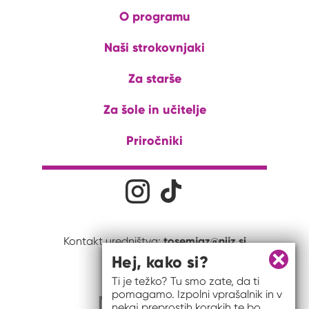
O programu
Naši strokovnjaki
Za starše
Za šole in učitelje
Priročniki
Družabna omrežja
Na naš Instagram profil
Na naš Tiktok profil
tosemjaz@nijz.si
Kontakt uredništva:
Hej, kako si?
Zapri 
Ti je težko? Tu smo zate, da ti
pomagamo. Izpolni vprašalnik in v
nekaj preprostih korakih te bo