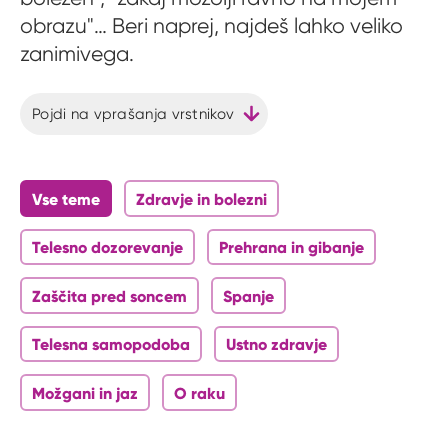
obrazu"… Beri naprej, najdeš lahko veliko
zanimivega.
Pojdi na vprašanja vrstnikov
Vse teme
Zdravje in bolezni
Telesno dozorevanje
Prehrana in gibanje
Zaščita pred soncem
Spanje
Telesna samopodoba
Ustno zdravje
Možgani in jaz
O raku