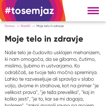
#tosemjaz
#to sem jaz
Razpri 
Domov
Razišči
Moje telo in zdravje
Moje telo in zdravje
Naše telo je čudovito usklajen mehanizem,
ki nam omogoča, da se gibamo, čutimo,
mislimo, ljubimo in ustvarjamo. Ko
odraščaš, se tvoje telo močno spreminja.
Lahko te razveseljuje ali spravlja v slabo
voljo, dvome in strahove, kot na primer "je
velikost prava", "je teža prevelika", "kaj in
koliko jesti", "je to, kar se mi dogaja,
bolezen", "zakaj mozolji ravno na mojem