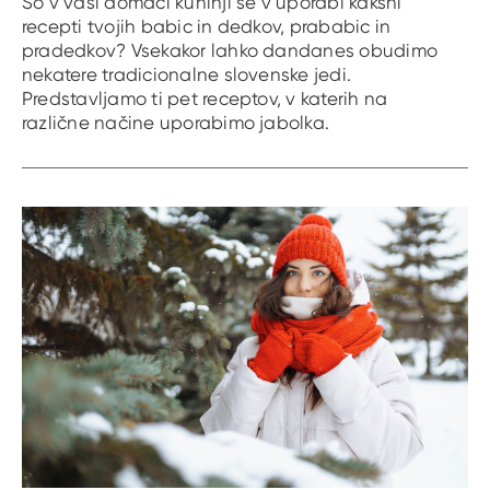
So v vaši domači kuhinji še v uporabi kakšni
recepti tvojih babic in dedkov, prababic in
pradedkov? Vsekakor lahko dandanes obudimo
nekatere tradicionalne slovenske jedi.
Predstavljamo ti pet receptov, v katerih na
različne načine uporabimo jabolka.