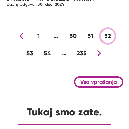
30. dec. 2024
Zadnji odgovor:
Prejšnja stran
1
…
50
51
52
53
54
…
235
Nova stran
Vsa vprašanja
Tukaj smo zate.