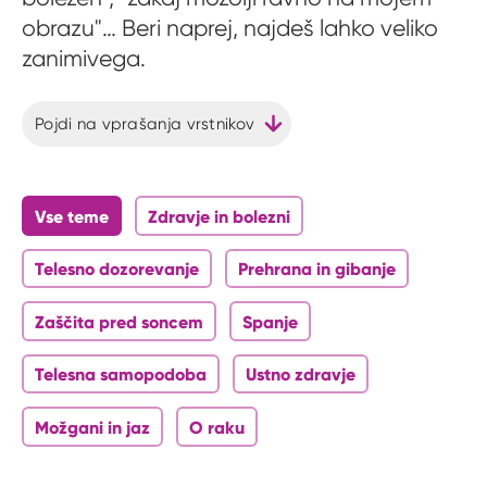
obrazu"… Beri naprej, najdeš lahko veliko
zanimivega.
Pojdi na vprašanja vrstnikov
Vse teme
Zdravje in bolezni
Telesno dozorevanje
Prehrana in gibanje
Zaščita pred soncem
Spanje
Telesna samopodoba
Ustno zdravje
Možgani in jaz
O raku