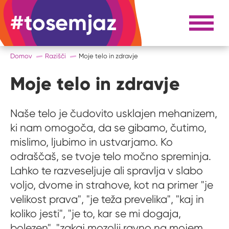
#tosemjaz
#to sem jaz
Razpri 
Domov
Razišči
Moje telo in zdravje
Moje telo in zdravje
Naše telo je čudovito usklajen mehanizem,
ki nam omogoča, da se gibamo, čutimo,
mislimo, ljubimo in ustvarjamo. Ko
odraščaš, se tvoje telo močno spreminja.
Lahko te razveseljuje ali spravlja v slabo
voljo, dvome in strahove, kot na primer "je
velikost prava", "je teža prevelika", "kaj in
koliko jesti", "je to, kar se mi dogaja,
bolezen", "zakaj mozolji ravno na mojem