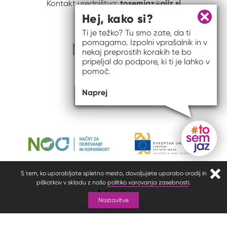
tosemjaz@nijz.si
Kontakt uredništva:
Hej, kako si?
Zapri 
Ti je težko? Tu smo zate, da ti
pomagamo. Izpolni vprašalnik in v
nekaj preprostih korakih te bo
pripeljal do podpore, ki ti je lahko v
pomoč.
Naprej
Gumb do
S tem, ko uporabljate spletno mesto, dovoljujete uporabo orodij in
Zapr
piškotkov v skladu z našo
politiko varovanja zasebnosti
.
Nastavitve