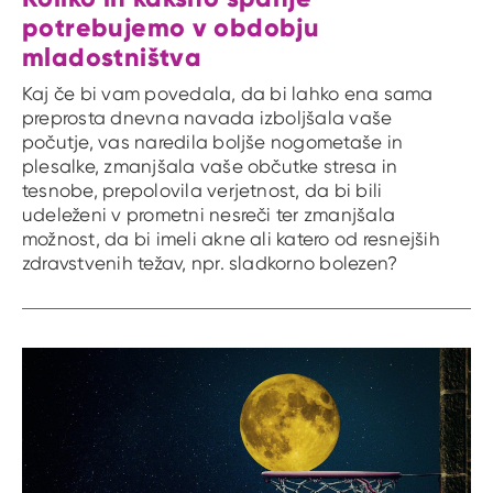
potrebujemo v obdobju
mladostništva
Kaj če bi vam povedala, da bi lahko ena sama
preprosta dnevna navada izboljšala vaše
počutje, vas naredila boljše nogometaše in
plesalke, zmanjšala vaše občutke stresa in
tesnobe, prepolovila verjetnost, da bi bili
udeleženi v prometni nesreči ter zmanjšala
možnost, da bi imeli akne ali katero od resnejših
zdravstvenih težav, npr. sladkorno bolezen?