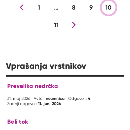
Prejšnja stran
1
…
8
9
10
11
Nova stran
Vprašanja vrstnikov
Prevelika nedrčka
neumnica
4
31. maj 2026
Avtor:
Odgovori:
11. jun. 2026
Zadnji odgovor:
Beli tok