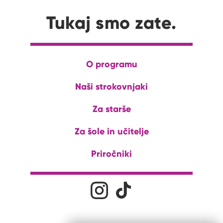
Tukaj smo zate.
O programu
Naši strokovnjaki
Za starše
Za šole in učitelje
Priročniki
Družabna omrežja
Na naš Instagram profil
Na naš Tiktok profil