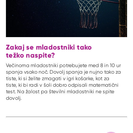
Zakaj se mladostniki tako
težko naspite?
Večinoma mladostniki potrebujete med 8 in 10 ur
spanja vsako noč. Dovolj spanja je nujno tako za
tiste, ki si želite zmagati v igri košarke, kot za
tiste, ki bi radi v šoli dobro odpisali matematični
test. Na žalost pa številni mladostniki ne spite
dovolj.