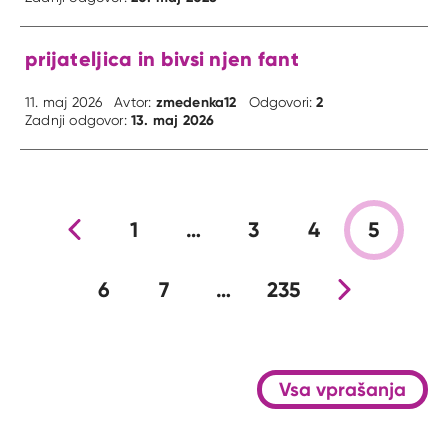
prijateljica in bivsi njen fant
zmedenka12
2
11. maj 2026
Avtor:
Odgovori:
13. maj 2026
Zadnji odgovor:
Prejšnja stran
1
…
3
4
5
6
7
…
235
Nova stran
Vsa vprašanja