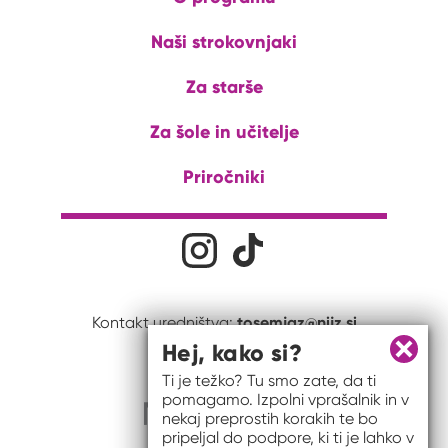
Naši strokovnjaki
Za starše
Za šole in učitelje
Priročniki
Družabna omrežja
Na naš Instagram profil
Na naš Tiktok profil
tosemjaz@nijz.si
Kontakt uredništva:
Hej, kako si?
Zapri 
Ti je težko? Tu smo zate, da ti
pomagamo. Izpolni vprašalnik in v
nekaj preprostih korakih te bo
pripeljal do podpore, ki ti je lahko v