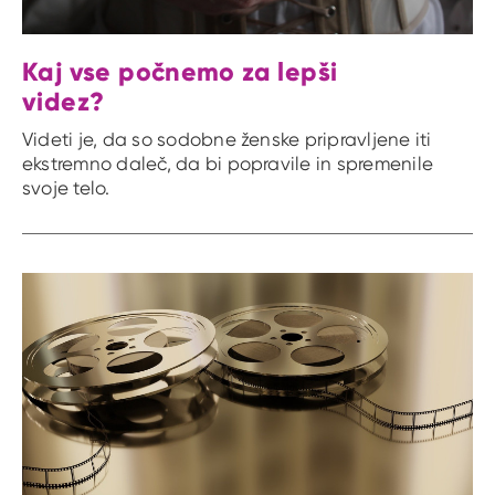
Kaj vse počnemo za lepši
videz?
Videti je, da so sodobne ženske pripravljene iti
ekstremno daleč, da bi popravile in spremenile
svoje telo.