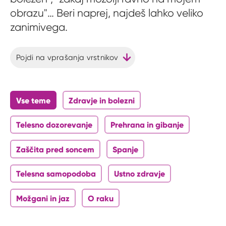
obrazu"… Beri naprej, najdeš lahko veliko
zanimivega.
Pojdi na vprašanja vrstnikov
Vse teme
Zdravje in bolezni
Telesno dozorevanje
Prehrana in gibanje
Zaščita pred soncem
Spanje
Telesna samopodoba
Ustno zdravje
Možgani in jaz
O raku