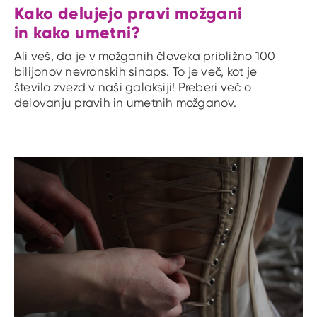
Kako delujejo pravi možgani
in kako umetni?
Ali veš, da je v možganih človeka približno 100
bilijonov nevronskih sinaps. To je več, kot je
število zvezd v naši galaksiji! Preberi več o
delovanju pravih in umetnih možganov.