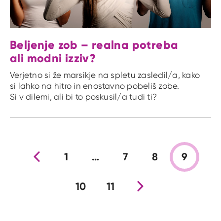
Beljenje zob – realna potreba
ali modni izziv?
Verjetno si že marsikje na spletu zasledil/a, kako
si lahko na hitro in enostavno pobeliš zobe.
Si v dilemi, ali bi to poskusil/a tudi ti?
Prejšnja stran
1
…
7
8
9
10
11
Nova stran