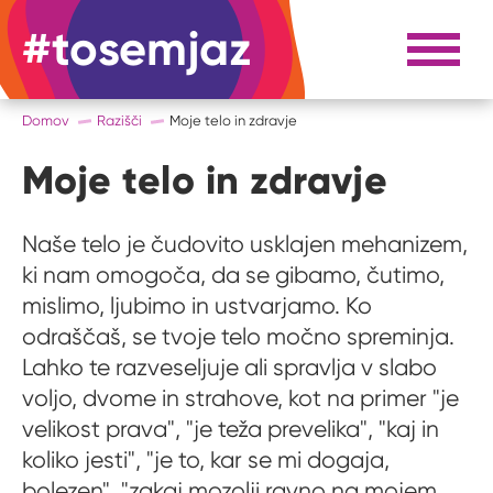
#tosemjaz
#to sem jaz
Razpri 
Domov
Razišči
Moje telo in zdravje
Moje telo in zdravje
Naše telo je čudovito usklajen mehanizem,
ki nam omogoča, da se gibamo, čutimo,
mislimo, ljubimo in ustvarjamo. Ko
odraščaš, se tvoje telo močno spreminja.
Lahko te razveseljuje ali spravlja v slabo
voljo, dvome in strahove, kot na primer "je
velikost prava", "je teža prevelika", "kaj in
koliko jesti", "je to, kar se mi dogaja,
bolezen", "zakaj mozolji ravno na mojem