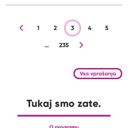
Prejšnja stran
1
2
3
4
5
…
235
Nova stran
Vsa vprašanja
Tukaj smo zate.
O programu