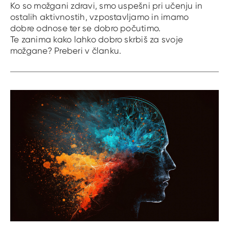
Ko so možgani zdravi, smo uspešni pri učenju in
ostalih aktivnostih, vzpostavljamo in imamo
dobre odnose ter se dobro počutimo.
Te zanima kako lahko dobro skrbiš za svoje
možgane? Preberi v članku.