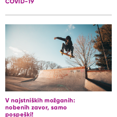
COVID-19
V najstniških možganih:
nobenih zavor, samo
pospeški!