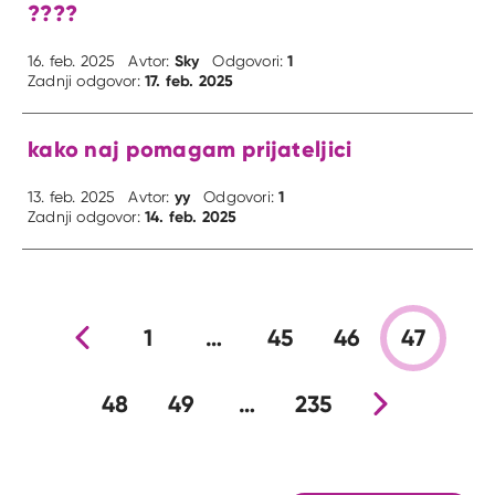
????
Sky
1
16. feb. 2025
Avtor:
Odgovori:
17. feb. 2025
Zadnji odgovor:
kako naj pomagam prijateljici
yy
1
13. feb. 2025
Avtor:
Odgovori:
14. feb. 2025
Zadnji odgovor:
Prejšnja stran
1
…
45
46
47
48
49
…
235
Nova stran