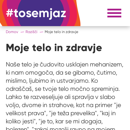
#tosemjaz
#to sem jaz
Razpri 
Domov
Razišči
Moje telo in zdravje
Moje telo in zdravje
Naše telo je čudovito usklajen mehanizem,
ki nam omogoča, da se gibamo, čutimo,
mislimo, ljubimo in ustvarjamo. Ko
odraščaš, se tvoje telo močno spreminja.
Lahko te razveseljuje ali spravlja v slabo
voljo, dvome in strahove, kot na primer "je
velikost prava", "je teža prevelika", "kaj in
koliko jesti", "je to, kar se mi dogaja,
bolezen", "zakaj mozolji ravno na mojem