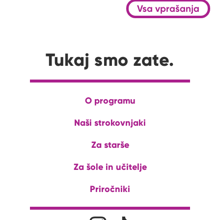
Vsa vprašanja
Tukaj smo zate.
O programu
Naši strokovnjaki
Za starše
Za šole in učitelje
Priročniki
Družabna omrežja
Na naš Instagram profil
Na naš Tiktok profil