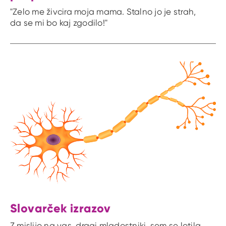
"Zelo me živcira moja mama. Stalno jo je strah,
da se mi bo kaj zgodilo!"
Slovarček izrazov
Z mislijo na vas, dragi mladostniki, sem se lotila