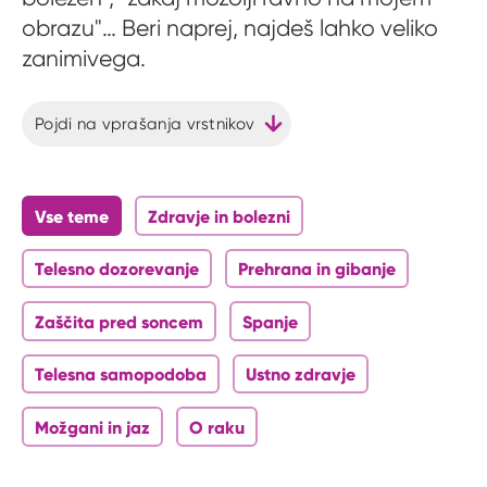
obrazu"… Beri naprej, najdeš lahko veliko
zanimivega.
Pojdi na vprašanja vrstnikov
Vse teme
Zdravje in bolezni
Telesno dozorevanje
Prehrana in gibanje
Zaščita pred soncem
Spanje
Telesna samopodoba
Ustno zdravje
Možgani in jaz
O raku