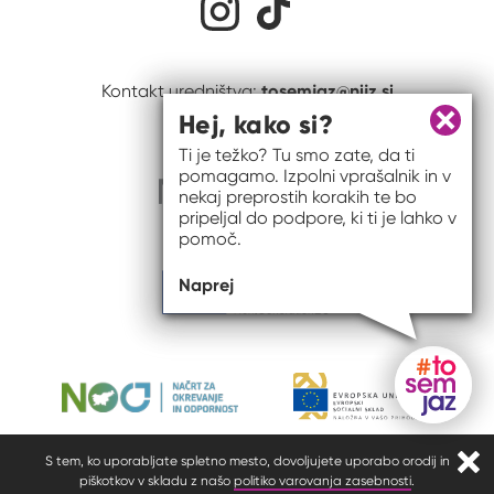
tosemjaz@nijz.si
Kontakt uredništva:
Hej, kako si?
Zapri 
Ti je težko? Tu smo zate, da ti
pomagamo. Izpolni vprašalnik in v
nekaj preprostih korakih te bo
pripeljal do podpore, ki ti je lahko v
pomoč.
Naprej
Gumb do
S tem, ko uporabljate spletno mesto, dovoljujete uporabo orodij in
Zapr
piškotkov v skladu z našo
politiko varovanja zasebnosti
.