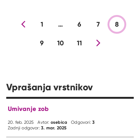
Prejšnja stran
1
…
6
7
8
9
10
11
Nova stran
Vprašanja vrstnikov
Umivanje zob
osebica
3
20. feb. 2025
Avtor:
Odgovori:
3. mar. 2025
Zadnji odgovor: