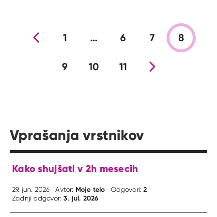
Prejšnja stran
1
…
6
7
8
9
10
11
Nova stran
Vprašanja vrstnikov
Kako shujšati v 2h mesecih
Moje telo
2
29. jun. 2026
Avtor:
Odgovori:
3. jul. 2026
Zadnji odgovor: