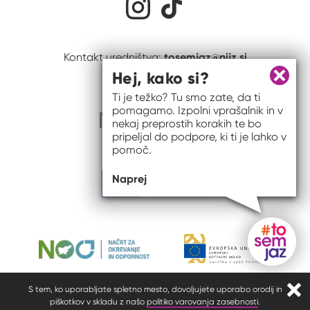
tosemjaz@nijz.si
Kontakt uredništva:
Hej, kako si?
Zapri 
Ti je težko? Tu smo zate, da ti
pomagamo. Izpolni vprašalnik in v
nekaj preprostih korakih te bo
pripeljal do podpore, ki ti je lahko v
pomoč.
Naprej
Gumb do
S tem, ko uporabljate spletno mesto, dovoljujete uporabo orodij in
Zapr
piškotkov v skladu z našo
politiko varovanja zasebnosti
.