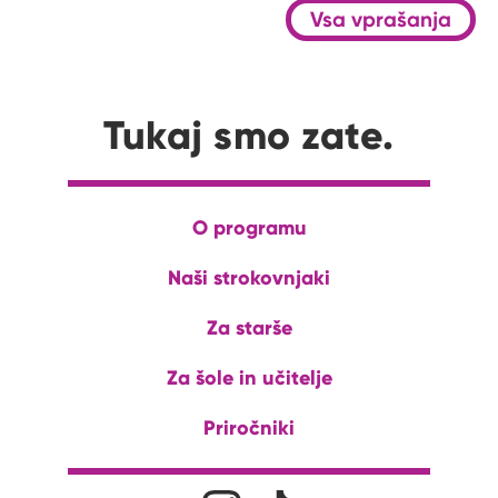
Vsa vprašanja
Tukaj smo zate.
O programu
Naši strokovnjaki
Za starše
Za šole in učitelje
Priročniki
Družabna omrežja
Na naš Instagram profil
Na naš Tiktok profil