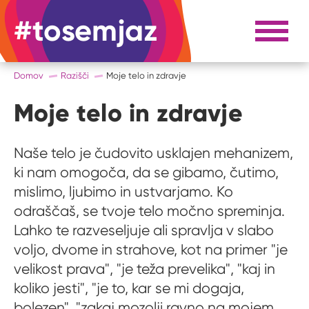
#tosemjaz
#to sem jaz
Razpri 
Domov
Razišči
Moje telo in zdravje
Moje telo in zdravje
Naše telo je čudovito usklajen mehanizem,
ki nam omogoča, da se gibamo, čutimo,
mislimo, ljubimo in ustvarjamo. Ko
odraščaš, se tvoje telo močno spreminja.
Lahko te razveseljuje ali spravlja v slabo
voljo, dvome in strahove, kot na primer "je
velikost prava", "je teža prevelika", "kaj in
koliko jesti", "je to, kar se mi dogaja,
bolezen", "zakaj mozolji ravno na mojem