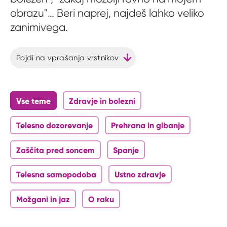
obrazu"… Beri naprej, najdeš lahko veliko
zanimivega.
Pojdi na vprašanja vrstnikov
Vse teme
Zdravje in bolezni
Telesno dozorevanje
Prehrana in gibanje
Zaščita pred soncem
Spanje
Telesna samopodoba
Ustno zdravje
Možgani in jaz
O raku