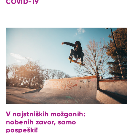
COVID-19
V najstniških možganih:
nobenih zavor, samo
pospeški!