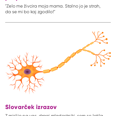
"Zelo me živcira moja mama. Stalno jo je strah,
da se mi bo kaj zgodilo!"
Slovarček izrazov
Z mislijo na vas, dragi mladostniki, sem se lotila