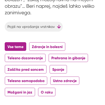
obrazu"… Beri naprej, najdeš lahko veliko
zanimivega.
Pojdi na vprašanja vrstnikov
Vse teme
Zdravje in bolezni
Telesno dozorevanje
Prehrana in gibanje
Zaščita pred soncem
Spanje
Telesna samopodoba
Ustno zdravje
Možgani in jaz
O raku