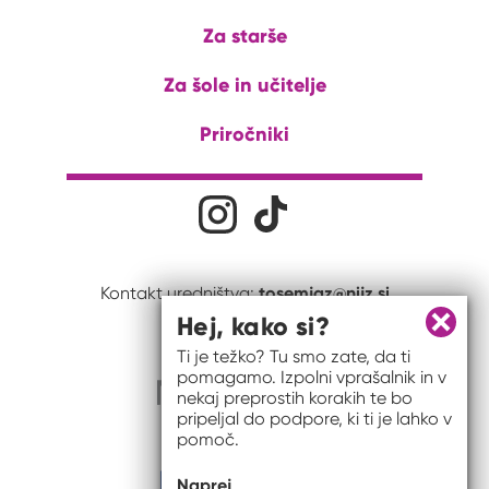
Za starše
Za šole in učitelje
Priročniki
Družabna omrežja
Na naš Instagram profil
Na naš Tiktok profil
tosemjaz@nijz.si
Kontakt uredništva:
Hej, kako si?
Zapri 
Ti je težko? Tu smo zate, da ti
pomagamo. Izpolni vprašalnik in v
nekaj preprostih korakih te bo
pripeljal do podpore, ki ti je lahko v
pomoč.
Naprej