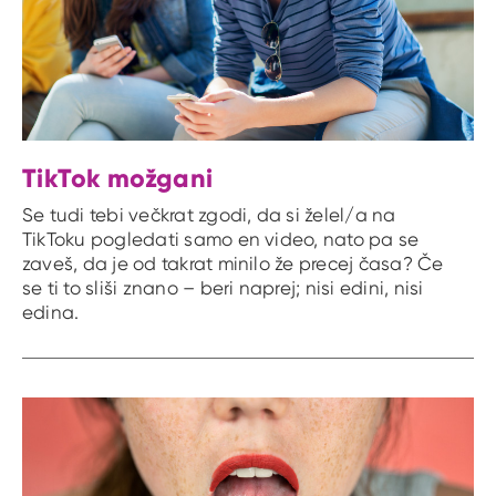
TikTok možgani
Se tudi tebi večkrat zgodi, da si želel/a na
TikToku pogledati samo en video, nato pa se
zaveš, da je od takrat minilo že precej časa? Če
se ti to sliši znano – beri naprej; nisi edini, nisi
edina.