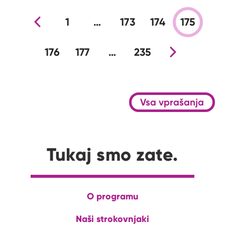
Prejšnja stran
1
…
173
174
175
176
177
…
235
Nova stran
Vsa vprašanja
Tukaj smo zate.
O programu
Naši strokovnjaki