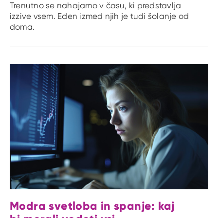
Trenutno se nahajamo v času, ki predstavlja
izzive vsem. Eden izmed njih je tudi šolanje od
doma.
Modra svetloba in spanje: kaj