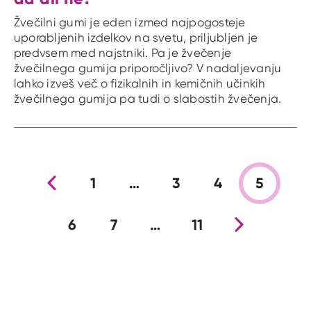
Žvečilni gumi je eden izmed najpogosteje
uporabljenih izdelkov na svetu, priljubljen je
predvsem med najstniki. Pa je žvečenje
žvečilnega gumija priporočljivo? V nadaljevanju
lahko izveš več o fizikalnih in kemičnih učinkih
žvečilnega gumija pa tudi o slabostih žvečenja.
Prejšnja stran
1
…
3
4
5
6
7
…
11
Nova stran