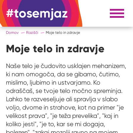
#tosemjaz
#to sem jaz
Razpri 
Domov
Razišči
Moje telo in zdravje
Moje telo in zdravje
Naše telo je čudovito usklajen mehanizem,
ki nam omogoča, da se gibamo, čutimo,
mislimo, ljubimo in ustvarjamo. Ko
odraščaš, se tvoje telo močno spreminja.
Lahko te razveseljuje ali spravlja v slabo
voljo, dvome in strahove, kot na primer "je
velikost prava", "je teža prevelika", "kaj in
koliko jesti", "je to, kar se mi dogaja,
bolezen", "zakaj mozolji ravno na mojem