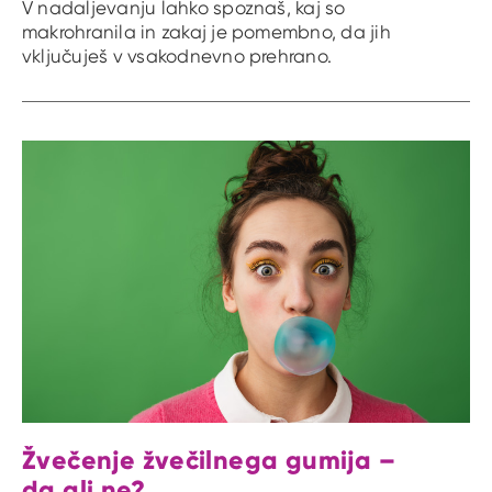
V nadaljevanju lahko spoznaš, kaj so
makrohranila in zakaj je pomembno, da jih
vključuješ v vsakodnevno prehrano.
Žvečenje žvečilnega gumija –
da ali ne?