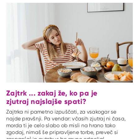
Zajtrk ... zakaj že, ko pa je
zjutraj najslajše spati?
Zajtrka ni pametno izpuščati, za vsakogar se
najde pravšnji. Pa vendar: včasih zjutraj ni časa,
morda ti je celo slabo ob misli na hrano tako
zgodaj, nimaš še pripravljene torbe, preveč si
zaspan(a) in avtobus bo ravno odpeljal.