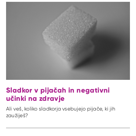
Sladkor v pijačah in negativni
učinki na zdravje
Ali veš, koliko sladkorja vsebujejo pijače, ki jih
zaužiješ?