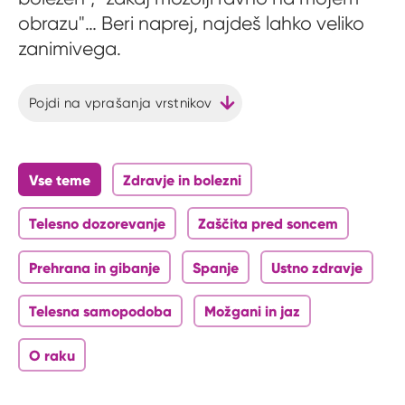
obrazu"… Beri naprej, najdeš lahko veliko
zanimivega.
Pojdi na vprašanja vrstnikov
Vse teme
Zdravje in bolezni
Telesno dozorevanje
Zaščita pred soncem
Prehrana in gibanje
Spanje
Ustno zdravje
Telesna samopodoba
Možgani in jaz
O raku