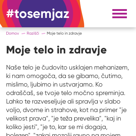
#tosemjaz
#to sem jaz
Razpri 
Domov
Razišči
Moje telo in zdravje
Moje telo in zdravje
Naše telo je čudovito usklajen mehanizem,
ki nam omogoča, da se gibamo, čutimo,
mislimo, ljubimo in ustvarjamo. Ko
odraščaš, se tvoje telo močno spreminja.
Lahko te razveseljuje ali spravlja v slabo
voljo, dvome in strahove, kot na primer "je
velikost prava", "je teža prevelika", "kaj in
koliko jesti", "je to, kar se mi dogaja,
bolezen", "zakaj mozolji ravno na mojem