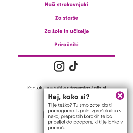
Naši strokovnjaki
Za starše
Za šole in učitelje
Priročniki
Družabna omrežja
Na naš Instagram profil
Na naš Tiktok profil
tosemjaz@nijz.si
Kontakt uredništva:
Hej, kako si?
Zapri 
Ti je težko? Tu smo zate, da ti
pomagamo. Izpolni vprašalnik in v
nekaj preprostih korakih te bo
pripeljal do podpore, ki ti je lahko v
pomoč.