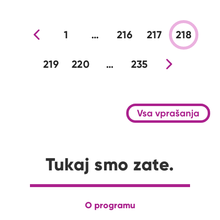
Prejšnja stran
1
…
216
217
218
219
220
…
235
Nova stran
Vsa vprašanja
Tukaj smo zate.
O programu