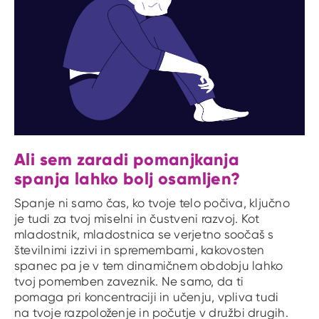
Ali sem zaradi pomanjkanja
spanja lahko bolj osamljen?
Spanje ni samo čas, ko tvoje telo počiva, ključno
je tudi za tvoj miselni in čustveni razvoj. Kot
mladostnik, mladostnica se verjetno soočaš s
številnimi izzivi in spremembami, kakovosten
spanec pa je v tem dinamičnem obdobju lahko
tvoj pomemben zaveznik. Ne samo, da ti
pomaga pri koncentraciji in učenju, vpliva tudi
na tvoje razpoloženje in počutje v družbi drugih.