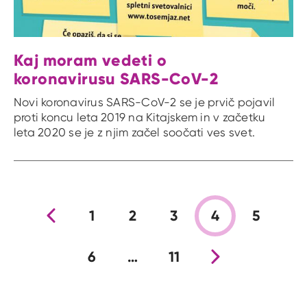
Kaj moram vedeti o
koronavirusu SARS-CoV-2
Novi koronavirus SARS-CoV-2 se je prvič pojavil
proti koncu leta 2019 na Kitajskem in v začetku
leta 2020 se je z njim začel soočati ves svet.
Prejšnja stran
1
2
3
4
5
6
…
11
Nova stran