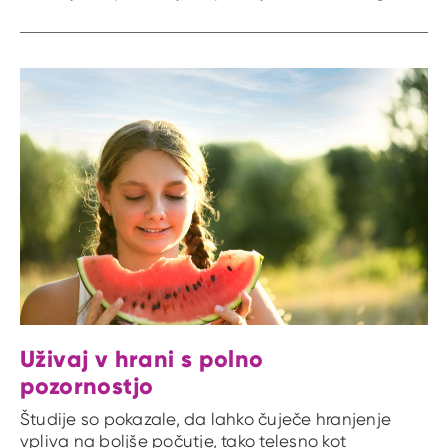
Uživaj v hrani s polno
pozornostjo
Študije so pokazale, da lahko čuječe hranjenje
vpliva na boljše počutje, tako telesno kot