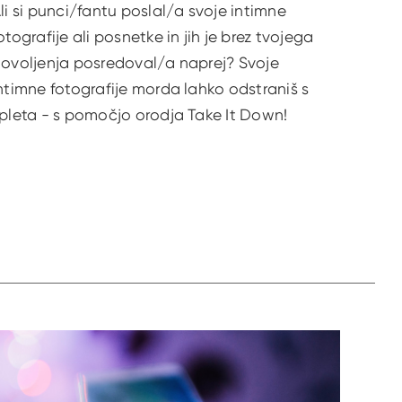
li si punci/fantu poslal/a svoje intimne
otografije ali posnetke in jih je brez tvojega
ovoljenja posredoval/a naprej? Svoje
ntimne fotografije morda lahko odstraniš s
pleta - s pomočjo orodja Take It Down!