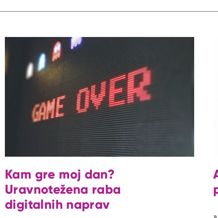
Kam gre moj dan?
Uravnotežena raba
digitalnih naprav
»