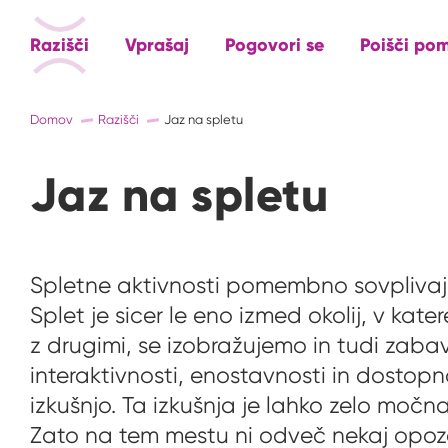
Razišči
Vprašaj
Pogovori se
Poišči po
Domov
Razišči
Jaz na spletu
Jaz na spletu
Spletne aktivnosti pomembno sovplivaj
Splet je sicer le eno izmed okolij, v kat
z drugimi, se izobražujemo in tudi zaba
interaktivnosti, enostavnosti in dost
izkušnjo. Ta izkušnja je lahko zelo močn
Zato na tem mestu ni odveč nekaj opozor