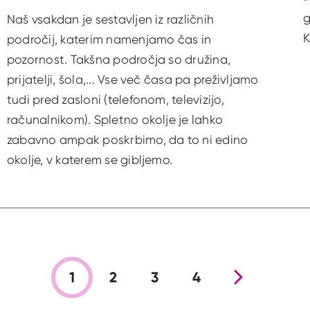
g
Naš vsakdan je sestavljen iz različnih
K
področij, katerim namenjamo čas in
pozornost. Takšna področja so družina,
prijatelji, šola,... Vse več časa pa preživljamo
tudi pred zasloni (telefonom, televizijo,
računalnikom). Spletno okolje je lahko
zabavno ampak poskrbimo, da to ni edino
okolje, v katerem se gibljemo.
1
2
3
4
Nova stran