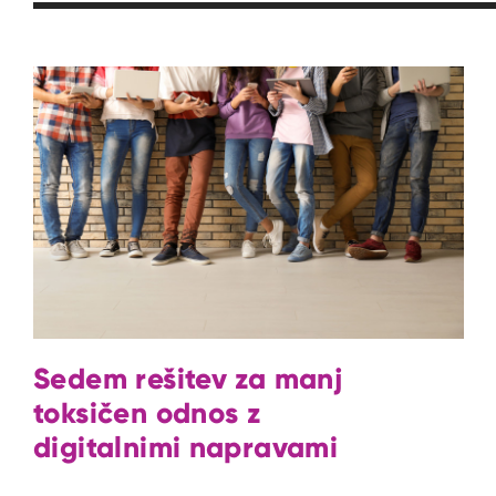
Sedem rešitev za manj
toksičen odnos z
digitalnimi napravami