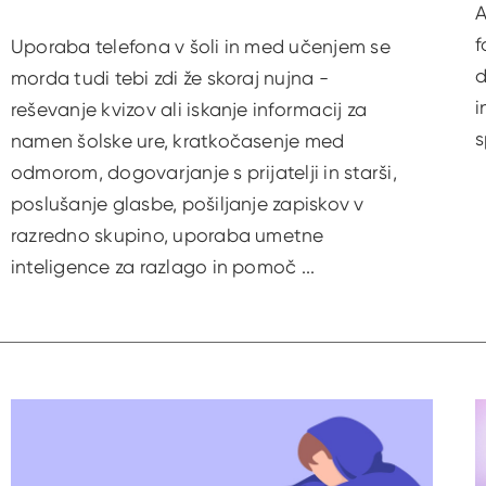
A
f
Uporaba telefona v šoli in med učenjem se
d
morda tudi tebi zdi že skoraj nujna -
i
reševanje kvizov ali iskanje informacij za
s
namen šolske ure, kratkočasenje med
odmorom, dogovarjanje s prijatelji in starši,
poslušanje glasbe, pošiljanje zapiskov v
razredno skupino, uporaba umetne
inteligence za razlago in pomoč ...