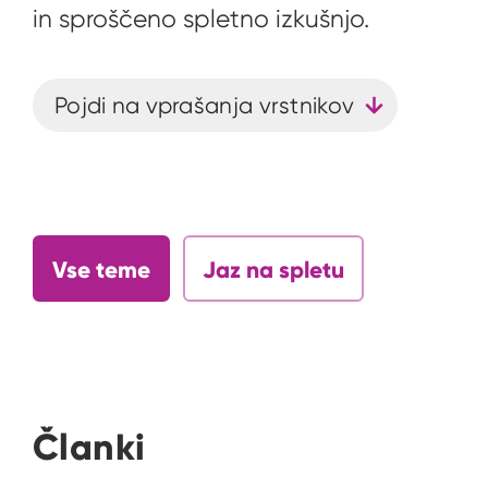
in sproščeno spletno izkušnjo.
Pojdi na vprašanja vrstnikov
Vse teme
Jaz na spletu
Članki