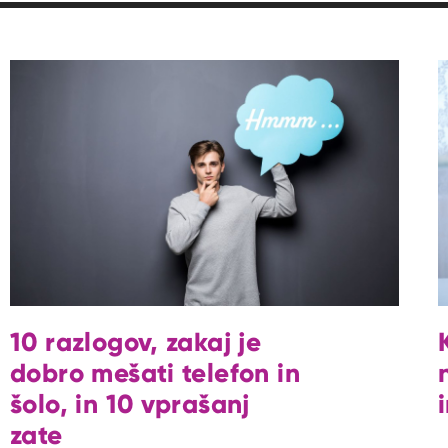
10 razlogov, zakaj je
dobro mešati telefon in
šolo, in 10 vprašanj
zate