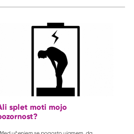
Ali splet moti mojo
pozornost?
Med učenjem se pogosto ujamem, da