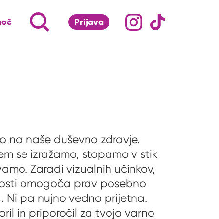
Družabna omrežj
Na naš Instagram pro
Na naš Tiktok 
Napiši, kaj te zanima ...
Iskalnik za iskanje po strani
moč
Prijava
S klikom na lupo odpri iskalnik
o na naše duševno zdravje.
erem se izražamo, stopamo v stik
vamo. Zaradi vizualnih učinkov,
opnosti omogoča prav posebno
a. Ni pa nujno vedno prijetna.
il in priporočil za tvojo varno