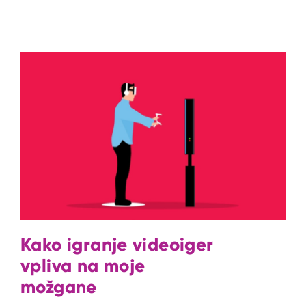
Kako igranje videoiger
vpliva na moje
možgane