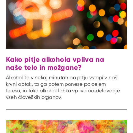
Kako pitje alkohola vpliva na
naše telo in možgane?
Alkohol že v nekaj minutah po pitju vstopi v naš
krvni obtok, ta ga potem ponese po celem
telesu, in tako alkohol lahko vpliva na delovanje
vseh človeških organov.