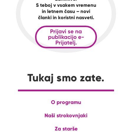
S teboj v vsakem vremenu
in letnem času – novi
članki in koristni nasveti.
Prijavi se na
publikacijo e-
Prijatelj.
Tukaj smo zate.
O programu
Naši strokovnjaki
Za starše