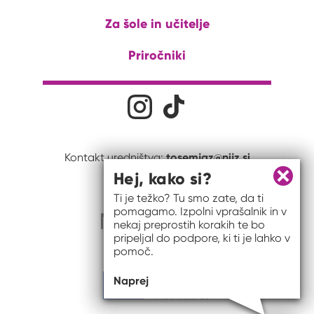
Za šole in učitelje
Priročniki
Družabna omrežja
Na naš Instagram profil
Na naš Tiktok profil
tosemjaz@nijz.si
Kontakt uredništva:
Hej, kako si?
Zapri 
Ti je težko? Tu smo zate, da ti
pomagamo. Izpolni vprašalnik in v
nekaj preprostih korakih te bo
pripeljal do podpore, ki ti je lahko v
pomoč.
Naprej