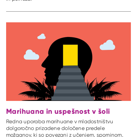
Marihuana in uspešnost v šoli
Redna uporaba marihuane v mladostništvu
dolgoročno prizadene določene predele
možganov, ki so povezani z učenjem, spominom,