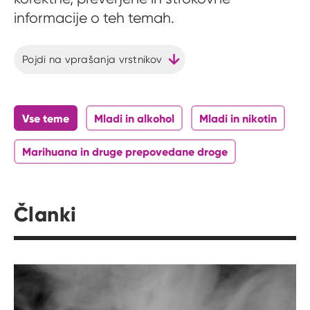
informacije o teh temah.
Pojdi na vprašanja vrstnikov
Vse teme
Mladi in alkohol
Mladi in nikotin
Marihuana in druge prepovedane droge
Članki