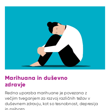
Marihuana in duševno
zdravje
Redna uporaba marihuane je povezana z
večjim tveganjem za razvoj različnih težav v
duševnem zdravju, kot so tesnobnost, depresija
in psihoza.