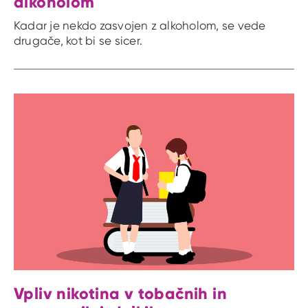
alkoholom
Kadar je nekdo zasvojen z alkoholom, se vede
drugače, kot bi se sicer.
Vpliv nikotina v tobačnih in