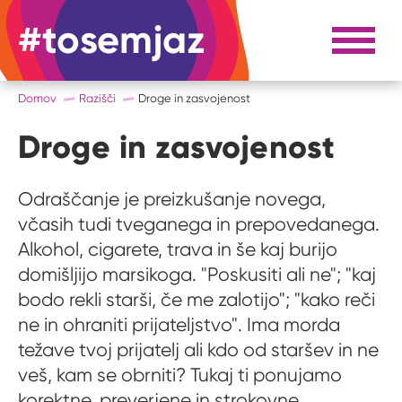
#tosemjaz
#to sem jaz
Razpri 
Domov
Razišči
Droge in zasvojenost
Droge in zasvojenost
Odraščanje je preizkušanje novega,
včasih tudi tveganega in prepovedanega.
Alkohol, cigarete, trava in še kaj burijo
domišljijo marsikoga. "Poskusiti ali ne"; "kaj
bodo rekli starši, če me zalotijo"; "kako reči
ne in ohraniti prijateljstvo". Ima morda
težave tvoj prijatelj ali kdo od staršev in ne
veš, kam se obrniti? Tukaj ti ponujamo
korektne, preverjene in strokovne