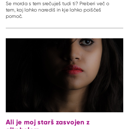
Se morda s tem srečuješ tudi ti? Preberi več o
tem, kaj lahko narediš in kje lahko poiščeš
pomoč.
Ali je moj starš zasvojen z