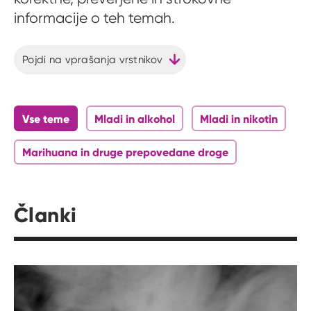
informacije o teh temah.
Pojdi na vprašanja vrstnikov
Vse teme
Mladi in alkohol
Mladi in nikotin
Marihuana in druge prepovedane droge
Članki