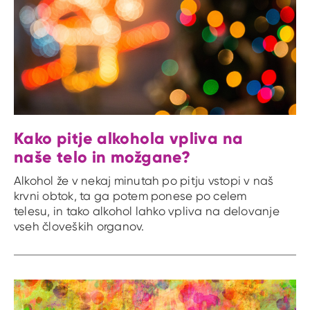
Kako pitje alkohola vpliva na
naše telo in možgane?
Alkohol že v nekaj minutah po pitju vstopi v naš
krvni obtok, ta ga potem ponese po celem
telesu, in tako alkohol lahko vpliva na delovanje
vseh človeških organov.