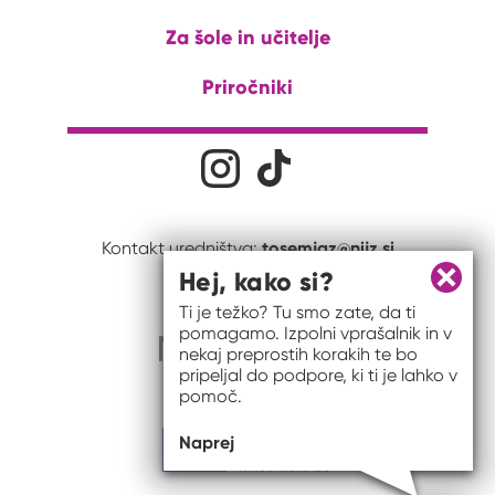
Za šole in učitelje
Priročniki
Družabna omrežja
Na naš Instagram profil
Na naš Tiktok profil
tosemjaz@nijz.si
Kontakt uredništva:
Hej, kako si?
Zapri 
Ti je težko? Tu smo zate, da ti
pomagamo. Izpolni vprašalnik in v
nekaj preprostih korakih te bo
pripeljal do podpore, ki ti je lahko v
pomoč.
Naprej