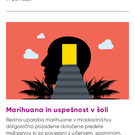
Marihuana in uspešnost v šoli
Redna uporaba marihuane v mladostništvu
dolgoročno prizadene določene predele
možganov, ki so povezani z učenjem, spominom,