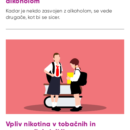
alkoholom
Kadar je nekdo zasvojen z alkoholom, se vede
drugače, kot bi se sicer.
Vpliv nikotina v tobačnih in