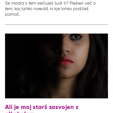
Se morda s tem srečuješ tudi ti? Preberi več o
tem, kaj lahko narediš in kje lahko poiščeš
pomoč.
Ali je moj starš zasvojen z