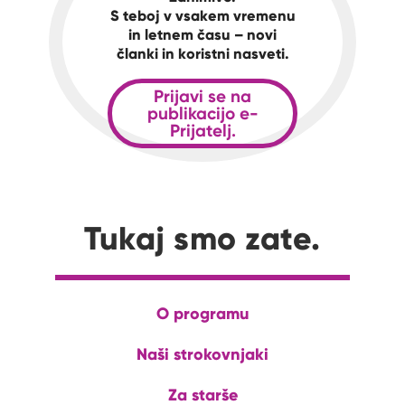
S teboj v vsakem vremenu
in letnem času – novi
članki in koristni nasveti.
Prijavi se na
publikacijo e-
Prijatelj.
Tukaj smo zate.
O programu
Naši strokovnjaki
Za starše