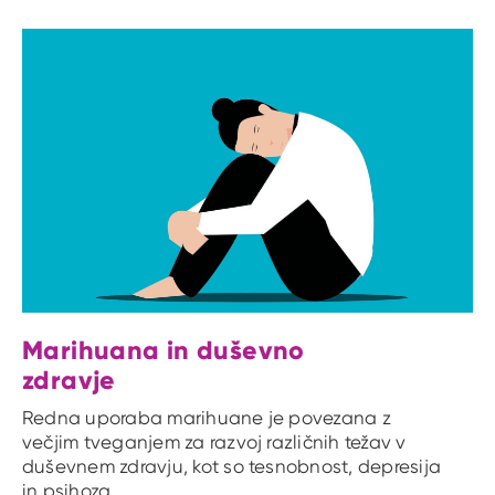
Marihuana in duševno
zdravje
Redna uporaba marihuane je povezana z
večjim tveganjem za razvoj različnih težav v
duševnem zdravju, kot so tesnobnost, depresija
in psihoza.