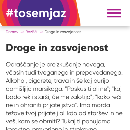
#tosemjaz
#to sem jaz
Razpri 
Domov
Razišči
Droge in zasvojenost
Droge in zasvojenost
Odraščanje je preizkušanje novega,
včasih tudi tveganega in prepovedanega.
Alkohol, cigarete, trava in še kaj burijo
domišljijo marsikoga. "Poskusiti ali ne"; "kaj
bodo rekli starši, če me zalotijo"; "kako reči
ne in ohraniti prijateljstvo". Ima morda
težave tvoj prijatelj ali kdo od staršev in ne
veš, kam se obrniti? Tukaj ti ponujamo
korektne, preverjene in strokovne