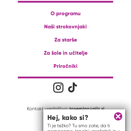
O programu
Naši strokovnjaki
Za starše
Za šole in učitelje
Priročniki
Družabna omrežja
Na naš Instagram profil
Na naš Tiktok profil
tosemjaz@nijz.si
Kontakt uredništva:
Hej, kako si?
Zapri 
Ti je težko? Tu smo zate, da ti