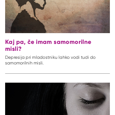
Kaj pa, če imam samomorilne
misli?
Depresija pri mladostniku lahko vodi tudi do
samomorilnih misli.