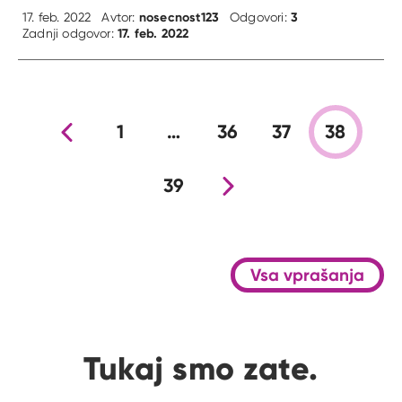
nosecnost123
3
17. feb. 2022
Avtor:
Odgovori:
17. feb. 2022
Zadnji odgovor:
Prejšnja stran
1
…
36
37
38
39
Nova stran
Vsa vprašanja
Tukaj smo zate.