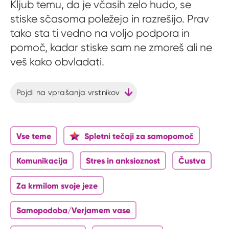
Kljub temu, da je včasih zelo hudo, se
stiske sčasoma poležejo in razrešijo. Prav
tako sta ti vedno na voljo podpora in
pomoč, kadar stiske sam ne zmoreš ali ne
veš kako obvladati.
Pojdi na vprašanja vrstnikov
Vse teme
Spletni tečaji za samopomoč
Komunikacija
Stres in anksioznost
Čustva
Za krmilom svoje jeze
Samopodoba/Verjamem vase