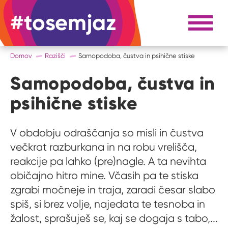
#tosemjaz
#to sem jaz
Razpri 
Domov
Razišči
Samopodoba, čustva in psihične stiske
Samopodoba, čustva in
psihične stiske
V obdobju odraščanja so misli in čustva
večkrat razburkana in na robu vrelišča,
reakcije pa lahko (pre)nagle. A ta nevihta
običajno hitro mine. Včasih pa te stiska
zgrabi močneje in traja, zaradi česar slabo
spiš, si brez volje, najedata te tesnoba in
žalost, sprašuješ se, kaj se dogaja s tabo,...