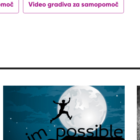
omoč
Video gradiva za samopomoč