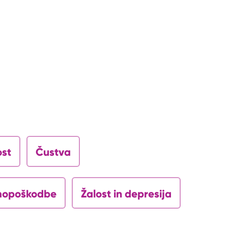
ost
Čustva
opoškodbe
Žalost in depresija