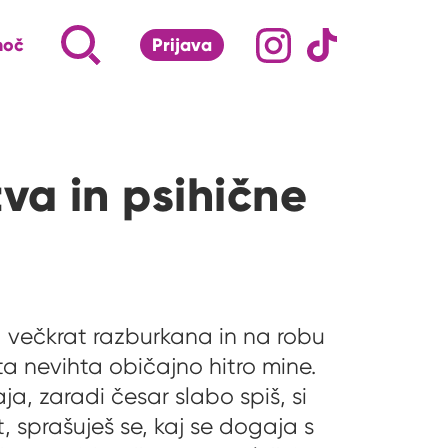
Družabna omrežj
Na naš Instagram pro
Na naš Tiktok 
Napiši, kaj te zanima ...
Iskalnik za iskanje po strani
moč
Prijava
S klikom na lupo odpri iskalnik
a in psihične
a večkrat razburkana in na robu
 ta nevihta običajno hitro mine.
ja, zaradi česar slabo spiš, si
, sprašuješ se, kaj se dogaja s