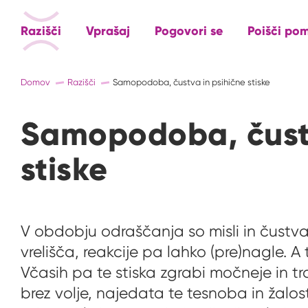
Razišči
Vprašaj
Pogovori se
Poišči po
Domov
Razišči
Samopodoba, čustva in psihične stiske
Samopodoba, čustv
stiske
V obdobju odraščanja so misli in čustv
vrelišča, reakcije pa lahko (pre)nagle. A
Včasih pa te stiska zgrabi močneje in tra
brez volje, najedata te tesnoba in žalost