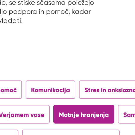
udo, se stiske sčasoma poležejo
voljo podpora in pomoč, kadar
vladati.
opomoč
Komunikacija
Stres in anksiozn
Verjamem vase
Motnje hranjenja
Sam