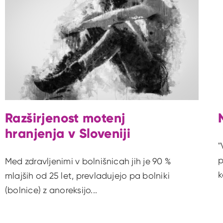
Razširjenost motenj
hranjenja v Sloveniji
"
p
Med zdravljenimi v bolnišnicah jih je 90 %
k
mlajših od 25 let, prevladujejo pa bolniki
(bolnice) z anoreksijo...