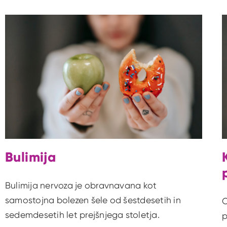
Bulimija
Bulimija nervoza je obravnavana kot
samostojna bolezen šele od šestdesetih in
O
sedemdesetih let prejšnjega stoletja.
p