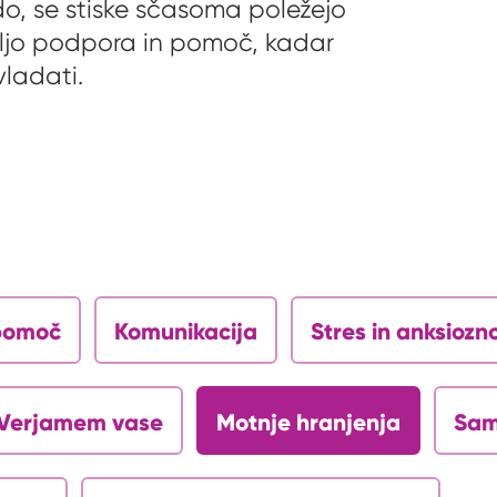
udo, se stiske sčasoma poležejo
voljo podpora in pomoč, kadar
vladati.
opomoč
Komunikacija
Stres in anksiozn
Verjamem vase
Motnje hranjenja
Sam