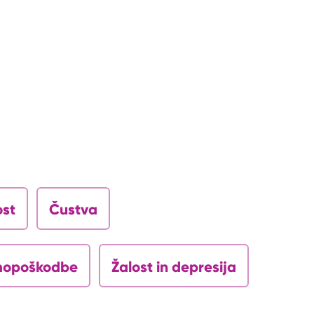
ost
Čustva
opoškodbe
Žalost in depresija