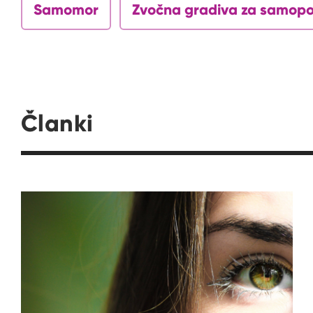
Samomor
Zvočna gradiva za samop
Članki