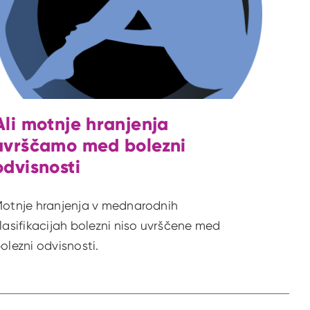
Ali motnje hranjenja
uvrščamo med bolezni
odvisnosti
otnje hranjenja v mednarodnih
lasifikacijah bolezni niso uvrščene med
olezni odvisnosti.