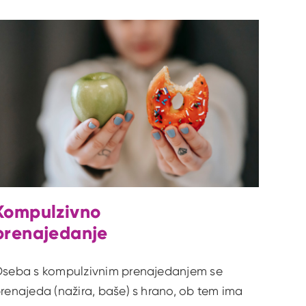
Kompulzivno
prenajedanje
seba s kompulzivnim prenajedanjem se
renajeda (nažira, baše) s hrano, ob tem ima