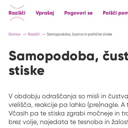
Razišči
Vprašaj
Pogovori se
Poišči po
Domov
Razišči
Samopodoba, čustva in psihične stiske
Samopodoba, čustv
stiske
V obdobju odraščanja so misli in čustv
vrelišča, reakcije pa lahko (pre)nagle. A
Včasih pa te stiska zgrabi močneje in tra
brez volje, najedata te tesnoba in žalost