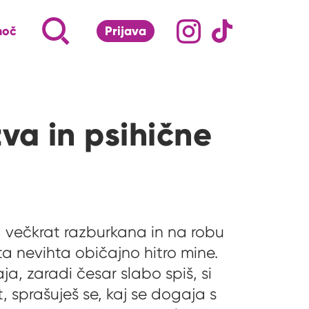
Družabna omrežj
Na naš Instagram pro
Na naš Tiktok 
Napiši, kaj te zanima ...
Iskalnik za iskanje po strani
moč
Prijava
S klikom na lupo odpri iskalnik
a in psihične
a večkrat razburkana in na robu
 ta nevihta običajno hitro mine.
ja, zaradi česar slabo spiš, si
, sprašuješ se, kaj se dogaja s