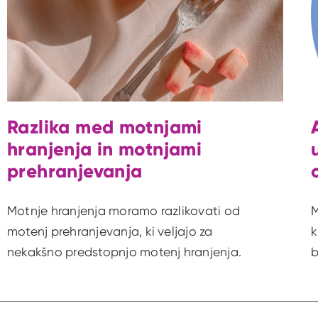
Razlika med motnjami
hranjenja in motnjami
prehranjevanja
Motnje hranjenja moramo razlikovati od
M
motenj prehranjevanja, ki veljajo za
k
nekakšno predstopnjo motenj hranjenja.
b