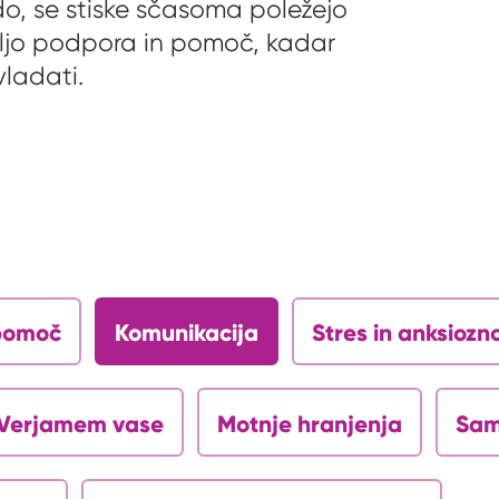
udo, se stiske sčasoma poležejo
voljo podpora in pomoč, kadar
vladati.
opomoč
Komunikacija
Stres in anksiozn
Verjamem vase
Motnje hranjenja
Sam