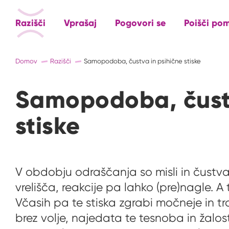
Razišči
Vprašaj
Pogovori se
Poišči po
Domov
Razišči
Samopodoba, čustva in psihične stiske
Samopodoba, čustv
stiske
V obdobju odraščanja so misli in čustv
vrelišča, reakcije pa lahko (pre)nagle. A
Včasih pa te stiska zgrabi močneje in tra
brez volje, najedata te tesnoba in žalost