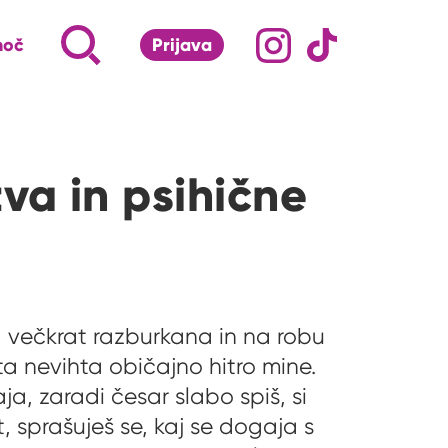
Družabna omrežj
Na naš Instagram pro
Na naš Tiktok 
Napiši, kaj te zanima ...
Iskalnik za iskanje po strani
moč
Prijava
S klikom na lupo odpri iskalnik
a in psihične
a večkrat razburkana in na robu
 ta nevihta običajno hitro mine.
ja, zaradi česar slabo spiš, si
, sprašuješ se, kaj se dogaja s