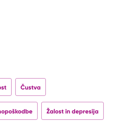
ost
Čustva
opoškodbe
Žalost in depresija