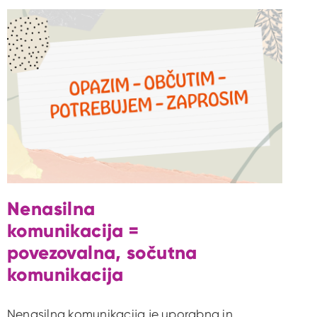
Nenasilna
komunikacija =
povezovalna, sočutna
komunikacija
Nenasilna komunikacija je uporabna in