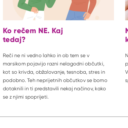
Ko rečem NE. Kaj
tedaj?
Reči ne ni vedno lahko in ob tem se v
N
marsikom pojavijo razni nelagodni občutki,
p
kot so krivda, obžalovanje, tesnoba, stres in
V
podobno. Teh neprijetnih občutkov se bomo
s
dotaknili in ti predstavili nekaj načinov, kako
se z njimi spoprijeti.