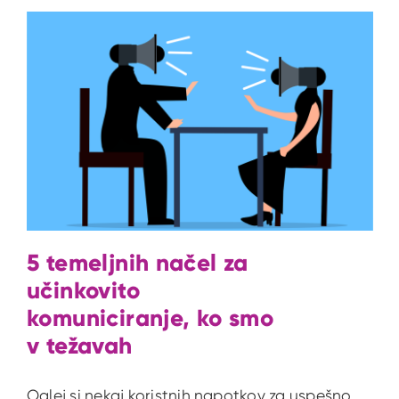
5 temeljnih načel za
učinkovito
komuniciranje, ko smo
v težavah
Oglej si nekaj koristnih napotkov za uspešno