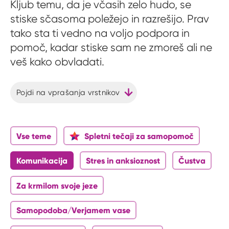
Kljub temu, da je včasih zelo hudo, se
stiske sčasoma poležejo in razrešijo. Prav
tako sta ti vedno na voljo podpora in
pomoč, kadar stiske sam ne zmoreš ali ne
veš kako obvladati.
Pojdi na vprašanja vrstnikov
Vse teme
Spletni tečaji za samopomoč
Komunikacija
Stres in anksioznost
Čustva
Za krmilom svoje jeze
Samopodoba/Verjamem vase