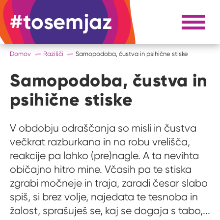
#tosemjaz
#to sem jaz
Razpri 
Domov
Razišči
Samopodoba, čustva in psihične stiske
Samopodoba, čustva in
psihične stiske
V obdobju odraščanja so misli in čustva
večkrat razburkana in na robu vrelišča,
reakcije pa lahko (pre)nagle. A ta nevihta
običajno hitro mine. Včasih pa te stiska
zgrabi močneje in traja, zaradi česar slabo
spiš, si brez volje, najedata te tesnoba in
žalost, sprašuješ se, kaj se dogaja s tabo,...