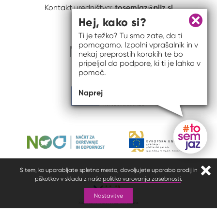
tosemjaz@nijz.si
Kontakt uredništva:
Hej, kako si?
Zapri 
Ti je težko? Tu smo zate, da ti
pomagamo. Izpolni vprašalnik in v
nekaj preprostih korakih te bo
pripeljal do podpore, ki ti je lahko v
pomoč.
Naprej
Gumb do
S tem, ko uporabljate spletno mesto, dovoljujete uporabo orodij in
Zapr
piškotkov v skladu z našo
politiko varovanja zasebnosti
.
Nastavitve