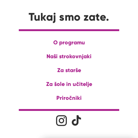
Tukaj smo zate.
O programu
Naši strokovnjaki
Za starše
Za šole in učitelje
Priročniki
Družabna omrežja
Na naš Instagram profil
Na naš Tiktok profil