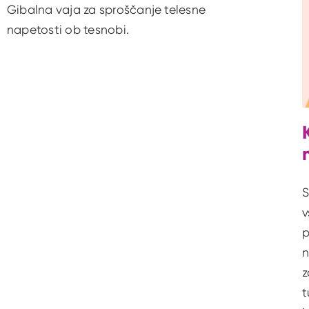
Gibalna vaja za sproščanje telesne
napetosti ob tesnobi.
S
v
p
n
z
t