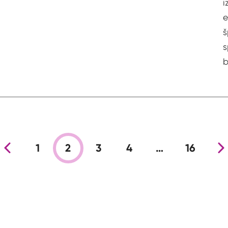
i
e
š
s
b
nja stran
1
2
3
4
…
16
Nova s