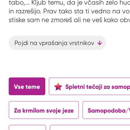
tabo,... Kljub temu, da je včasih zelo h
in razrešijo. Prav tako sta ti vedno na 
stiske sam ne zmoreš ali ne veš kako ob
Pojdi na vprašanja vrstnikov
Vse teme
Spletni tečaji za sam
Za krmilom svoje jeze
Samopodoba/