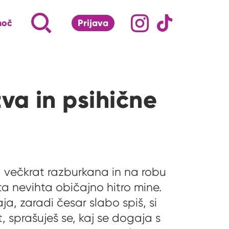
Družabna omrežj
Na naš Instagram pro
Na naš Tiktok 
Napiši, kaj te zanima ...
Iskalnik za iskanje po strani
moč
Prijava
S klikom na lupo odpri iskalnik
a in psihične
a večkrat razburkana in na robu
 ta nevihta običajno hitro mine.
ja, zaradi česar slabo spiš, si
, sprašuješ se, kaj se dogaja s