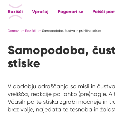
Razišči
Vprašaj
Pogovori se
Poišči po
Domov
Razišči
Samopodoba, čustva in psihične stiske
Samopodoba, čustv
stiske
V obdobju odraščanja so misli in čustv
vrelišča, reakcije pa lahko (pre)nagle. A
Včasih pa te stiska zgrabi močneje in tra
brez volje, najedata te tesnoba in žalost