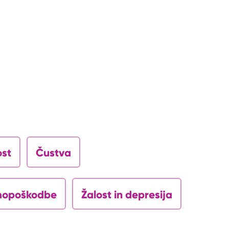
ost
Čustva
opoškodbe
Žalost in depresija