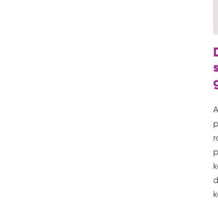
A
p
r
p
k
d
k