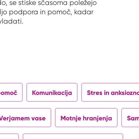
udo, se stiske sčasoma poležejo
voljo podpora in pomoč, kadar
vladati.
opomoč
Komunikacija
Stres in anksiozn
Verjamem vase
Motnje hranjenja
Sam