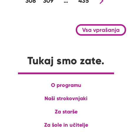
308
309
…
435
Nova stran
Vsa vprašanja
Tukaj smo zate.
O programu
Naši strokovnjaki
Za starše
Za šole in učitelje