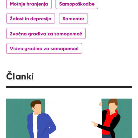
Motnje hranjenja
Samopoškodbe
Žalost in depresija
Samomor
Zvočna gradiva za samopomoč
Video gradiva za samopomoč
Članki