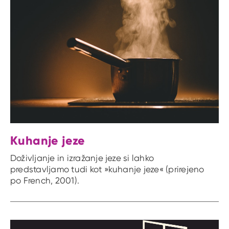
Kuhanje jeze
Doživljanje in izražanje jeze si lahko
predstavljamo tudi kot »kuhanje jeze« (prirejeno
po French, 2001).