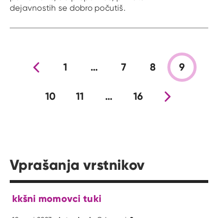
dejavnostih se dobro počutiš.
Prejšnja stran
1
…
7
8
9
10
11
…
16
Nova stran
Vprašanja vrstnikov
kkšni momovci tuki