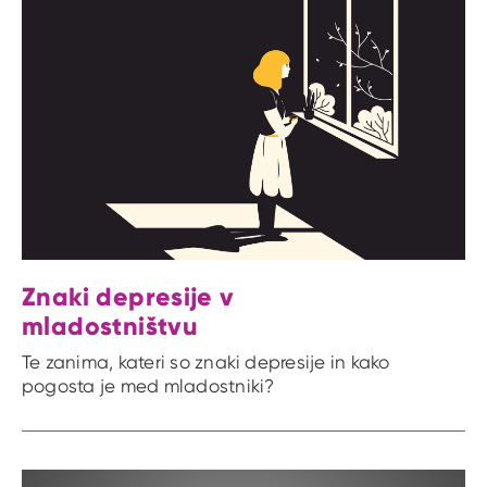
Znaki depresije v
mladostništvu
Te zanima, kateri so znaki depresije in kako
pogosta je med mladostniki?