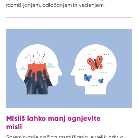
razmišljanjem, odločanjem in vedenjem.
Misliš lahko manj ognjevite
misli
Spreminjanje načina razmišljanja je velik izziv, a