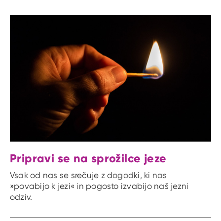
Pripravi se na sprožilce jeze
Vsak od nas se srečuje z dogodki, ki nas
»povabijo k jezi« in pogosto izvabijo naš jezni
odziv.