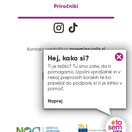
Priročniki
Družabna omrežja
Na naš Instagram profil
Na naš Tiktok profil
tosemjaz@nijz.si
Kontakt uredništva:
Hej, kako si?
Zapri 
Ti je težko? Tu smo zate, da ti
pomagamo. Izpolni vprašalnik in v
nekaj preprostih korakih te bo
pripeljal do podpore, ki ti je lahko v
pomoč.
Naprej