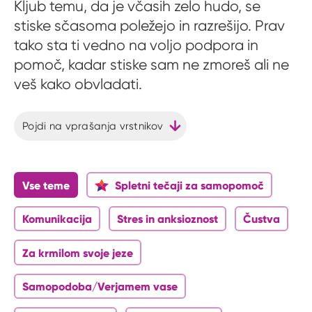
Kljub temu, da je včasih zelo hudo, se
stiske sčasoma poležejo in razrešijo. Prav
tako sta ti vedno na voljo podpora in
pomoč, kadar stiske sam ne zmoreš ali ne
veš kako obvladati.
Pojdi na vprašanja vrstnikov
Vse teme
Spletni tečaji za samopomoč
Komunikacija
Stres in anksioznost
Čustva
Za krmilom svoje jeze
Samopodoba/Verjamem vase