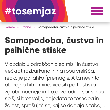
#tosemjaz
#to sem jaz
Razpri 
Domov
Razišči
Samopodoba, čustva in psihične stiske
Samopodoba, čustva in
psihične stiske
V obdobju odraščanja so misli in čustva
večkrat razburkana in na robu vrelišča,
reakcije pa lahko (pre)nagle. A ta nevihta
običajno hitro mine. Včasih pa te stiska
zgrabi močneje in traja, zaradi česar slabo
spiš, si brez volje, najedata te tesnoba in
žalost, sprašuješ se, kaj se dogaja s tabo,...