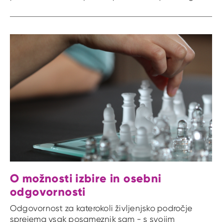
O možnosti izbire in osebni
odgovornosti
Odgovornost za katerokoli življenjsko področje
sprejema vsak posameznik sam - s svojim