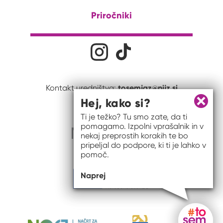
Priročniki
Družabna omrežja
Na naš Instagram profil
Na naš Tiktok profil
tosemjaz@nijz.si
Kontakt uredništva:
Hej, kako si?
Zapri 
Ti je težko? Tu smo zate, da ti
pomagamo. Izpolni vprašalnik in v
nekaj preprostih korakih te bo
pripeljal do podpore, ki ti je lahko v
pomoč.
Naprej