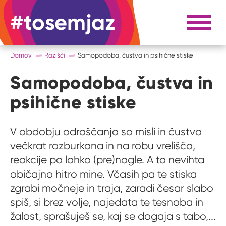
#tosemjaz
#to sem jaz
Razpri 
Domov
Razišči
Samopodoba, čustva in psihične stiske
Samopodoba, čustva in
psihične stiske
V obdobju odraščanja so misli in čustva
večkrat razburkana in na robu vrelišča,
reakcije pa lahko (pre)nagle. A ta nevihta
običajno hitro mine. Včasih pa te stiska
zgrabi močneje in traja, zaradi česar slabo
spiš, si brez volje, najedata te tesnoba in
žalost, sprašuješ se, kaj se dogaja s tabo,...