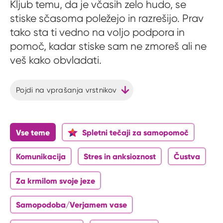
Kljub temu, da je včasih zelo hudo, se
stiske sčasoma poležejo in razrešijo. Prav
tako sta ti vedno na voljo podpora in
pomoč, kadar stiske sam ne zmoreš ali ne
veš kako obvladati.
Pojdi na vprašanja vrstnikov
Vse teme
Spletni tečaji za samopomoč
Komunikacija
Stres in anksioznost
Čustva
Za krmilom svoje jeze
Samopodoba/Verjamem vase