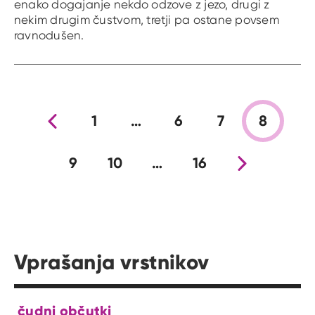
enako dogajanje nekdo odzove z jezo, drugi z
nekim drugim čustvom, tretji pa ostane povsem
ravnodušen.
Prejšnja stran
1
…
6
7
8
9
10
…
16
Nova stran
Vprašanja vrstnikov
čudni občutki