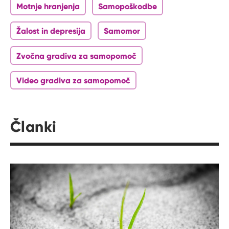
Motnje hranjenja
Samopoškodbe
Žalost in depresija
Samomor
Zvočna gradiva za samopomoč
Video gradiva za samopomoč
Članki