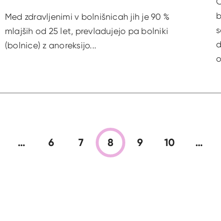
Č
b
Med zdravljenimi v bolnišnicah jih je 90 %
s
mlajših od 25 let, prevladujejo pa bolniki
d
(bolnice) z anoreksijo...
o
…
6
7
8
9
10
…