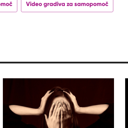
omoč
Video gradiva za samopomoč