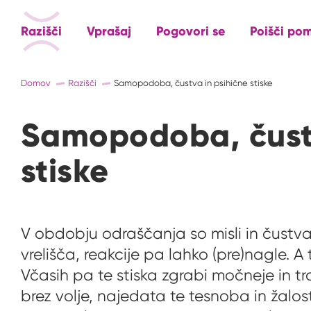
Razišči
Vprašaj
Pogovori se
Poišči po
Domov
Razišči
Samopodoba, čustva in psihične stiske
Samopodoba, čustv
stiske
V obdobju odraščanja so misli in čustv
vrelišča, reakcije pa lahko (pre)nagle. A
Včasih pa te stiska zgrabi močneje in tra
brez volje, najedata te tesnoba in žalost