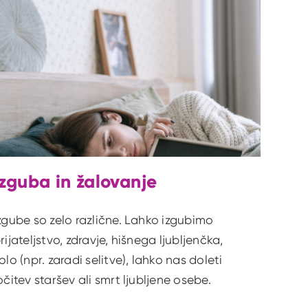
Izguba in žalovanje
zgube so zelo različne. Lahko izgubimo
rijateljstvo, zdravje, hišnega ljubljenčka,
olo (npr. zaradi selitve), lahko nas doleti
očitev staršev ali smrt ljubljene osebe.