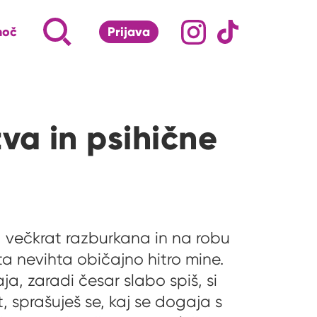
Družabna omrežj
Na naš Instagram pro
Na naš Tiktok 
Napiši, kaj te zanima ...
Iskalnik za iskanje po strani
moč
Prijava
S klikom na lupo odpri iskalnik
a in psihične
a večkrat razburkana in na robu
 ta nevihta običajno hitro mine.
ja, zaradi česar slabo spiš, si
, sprašuješ se, kaj se dogaja s