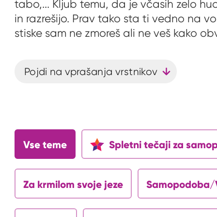
tabo,... Kljub temu, da je včasih zelo h
in razrešijo. Prav tako sta ti vedno na 
stiske sam ne zmoreš ali ne veš kako ob
Pojdi na vprašanja vrstnikov
Vse teme
Spletni tečaji za sam
Za krmilom svoje jeze
Samopodoba/