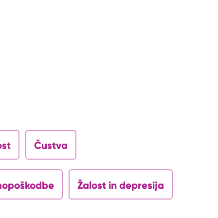
ost
Čustva
opoškodbe
Žalost in depresija