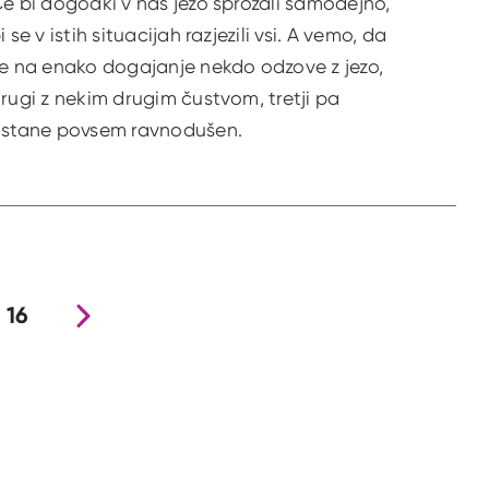
e bi dogodki v nas jezo sprožali samodejno,
i se v istih situacijah razjezili vsi. A vemo, da
e na enako dogajanje nekdo odzove z jezo,
rugi z nekim drugim čustvom, tretji pa
stane povsem ravnodušen.
16
Nova stran