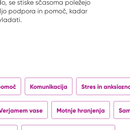
udo, se stiske sčasoma poležejo
voljo podpora in pomoč, kadar
vladati.
opomoč
Komunikacija
Stres in anksiozn
Verjamem vase
Motnje hranjenja
Sam