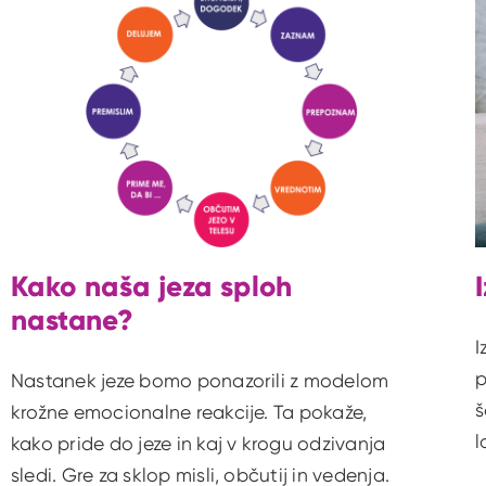
Kako naša jeza sploh
nastane?
I
p
Nastanek jeze bomo ponazorili z modelom
š
krožne emocionalne reakcije. Ta pokaže,
l
kako pride do jeze in kaj v krogu odzivanja
sledi. Gre za sklop misli, občutij in vedenja.