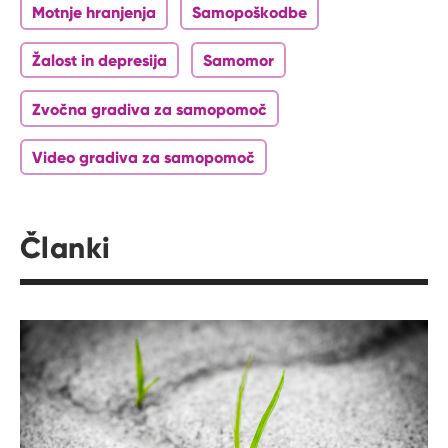
Motnje hranjenja
Samopoškodbe
Žalost in depresija
Samomor
Zvočna gradiva za samopomoč
Video gradiva za samopomoč
Članki