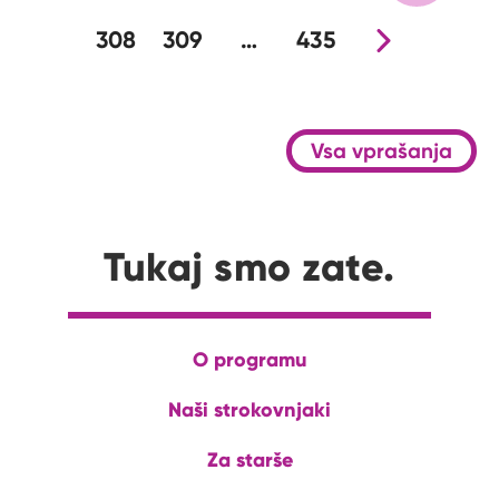
308
309
…
435
Nova stran
Vsa vprašanja
Tukaj smo zate.
O programu
Naši strokovnjaki
Za starše