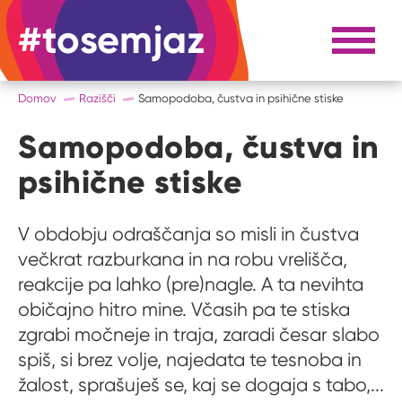
#tosemjaz
#to sem jaz
Razpri 
Domov
Razišči
Samopodoba, čustva in psihične stiske
Samopodoba, čustva in
psihične stiske
V obdobju odraščanja so misli in čustva
večkrat razburkana in na robu vrelišča,
reakcije pa lahko (pre)nagle. A ta nevihta
običajno hitro mine. Včasih pa te stiska
zgrabi močneje in traja, zaradi česar slabo
spiš, si brez volje, najedata te tesnoba in
žalost, sprašuješ se, kaj se dogaja s tabo,...