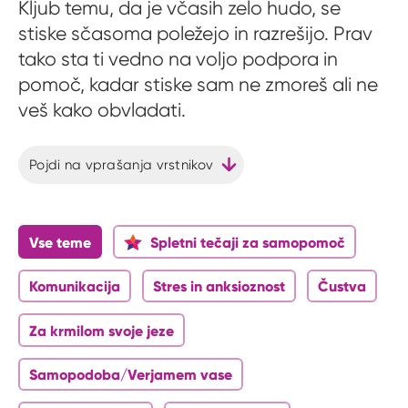
Kljub temu, da je včasih zelo hudo, se
stiske sčasoma poležejo in razrešijo. Prav
tako sta ti vedno na voljo podpora in
pomoč, kadar stiske sam ne zmoreš ali ne
veš kako obvladati.
Pojdi na vprašanja vrstnikov
Vse teme
Spletni tečaji za samopomoč
Komunikacija
Stres in anksioznost
Čustva
Za krmilom svoje jeze
Samopodoba/Verjamem vase