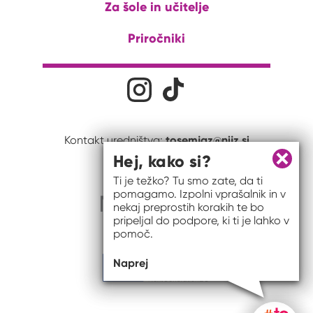
Za šole in učitelje
Priročniki
Družabna omrežja
Na naš Instagram profil
Na naš Tiktok profil
tosemjaz@nijz.si
Kontakt uredništva:
Hej, kako si?
Zapri 
Ti je težko? Tu smo zate, da ti
pomagamo. Izpolni vprašalnik in v
nekaj preprostih korakih te bo
pripeljal do podpore, ki ti je lahko v
pomoč.
Naprej