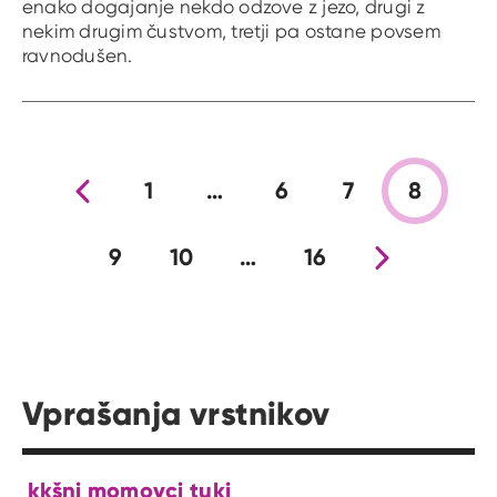
enako dogajanje nekdo odzove z jezo, drugi z
nekim drugim čustvom, tretji pa ostane povsem
ravnodušen.
Prejšnja stran
1
…
6
7
8
9
10
…
16
Nova stran
Vprašanja vrstnikov
kkšni momovci tuki