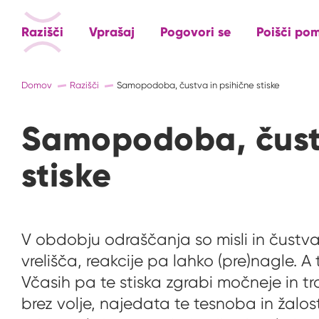
Razišči
Vprašaj
Pogovori se
Poišči po
Domov
Razišči
Samopodoba, čustva in psihične stiske
Samopodoba, čustv
stiske
V obdobju odraščanja so misli in čustv
vrelišča, reakcije pa lahko (pre)nagle. A
Včasih pa te stiska zgrabi močneje in tra
brez volje, najedata te tesnoba in žalost