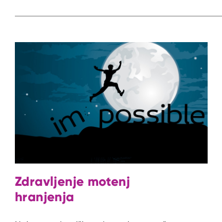
Zdravljenje motenj
hranjenja