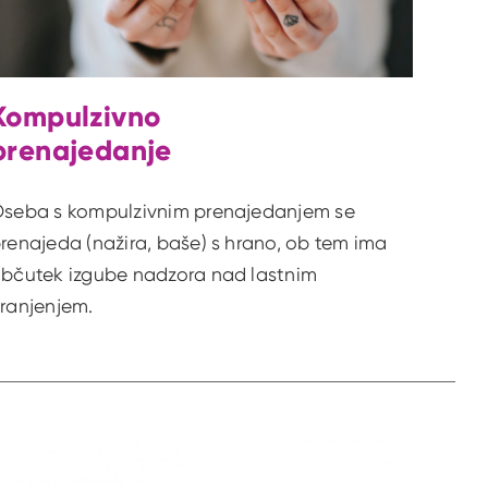
Kompulzivno
prenajedanje
seba s kompulzivnim prenajedanjem se
renajeda (nažira, baše) s hrano, ob tem ima
bčutek izgube nadzora nad lastnim
ranjenjem.