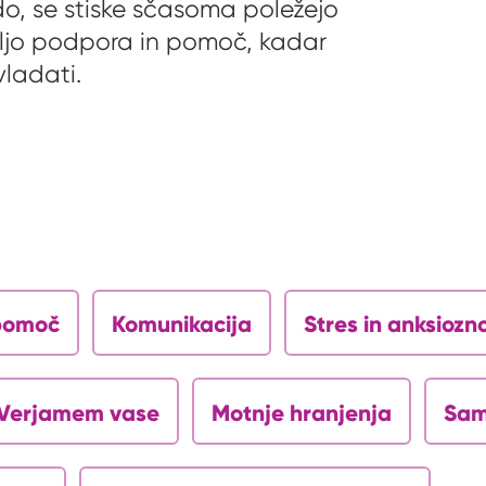
udo, se stiske sčasoma poležejo
voljo podpora in pomoč, kadar
vladati.
opomoč
Komunikacija
Stres in anksiozn
Verjamem vase
Motnje hranjenja
Sam