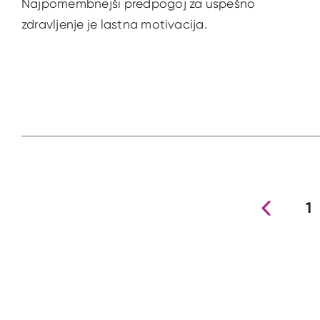
Najpomembnejši predpogoj za uspešno
zdravljenje je lastna motivacija.
Prejšnja stran
1