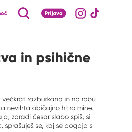
Družabna omrežj
Na naš Instagram pro
Na naš Tiktok 
Napiši, kaj te zanima ...
Iskalnik za iskanje po strani
moč
Prijava
S klikom na lupo odpri iskalnik
a in psihične
a večkrat razburkana in na robu
 ta nevihta običajno hitro mine.
ja, zaradi česar slabo spiš, si
, sprašuješ se, kaj se dogaja s