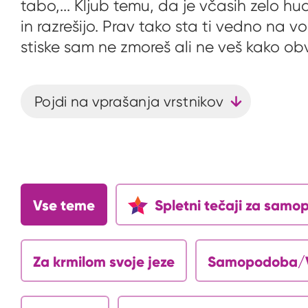
tabo,... Kljub temu, da je včasih zelo h
in razrešijo. Prav tako sta ti vedno na 
stiske sam ne zmoreš ali ne veš kako ob
Pojdi na vprašanja vrstnikov
Vse teme
Spletni tečaji za sam
Za krmilom svoje jeze
Samopodoba/