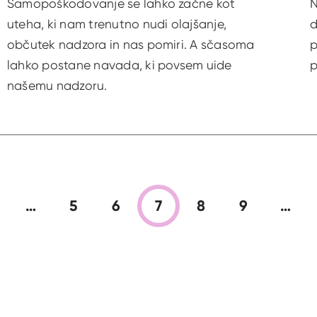
Samopoškodovanje se lahko začne kot
N
uteha, ki nam trenutno nudi olajšanje,
d
občutek nadzora in nas pomiri. A sčasoma
p
lahko postane navada, ki povsem uide
p
našemu nadzoru.
…
5
6
7
8
9
…