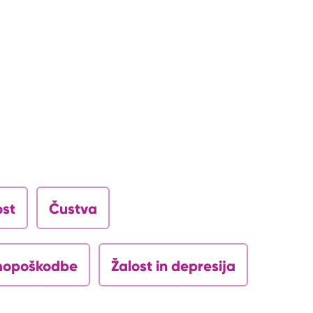
ost
Čustva
opoškodbe
Žalost in depresija