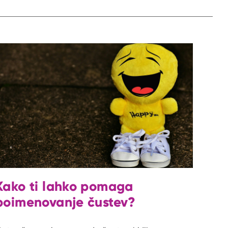
Kako ti lahko pomaga
poimenovanje čustev?