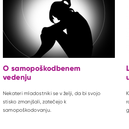
O samopoškodbenem
vedenju
Nekateri mladostniki se v želji, da bi svojo
K
stisko zmanjšali, zatečejo k
r
samopoškodovanju.
g