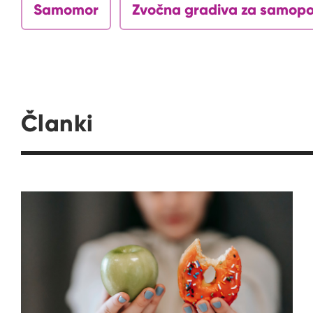
Samomor
Zvočna gradiva za samop
Članki