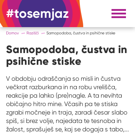
#tosemjaz
#to sem jaz
Razpri 
Domov
Razišči
Samopodoba, čustva in psihične stiske
Samopodoba, čustva in
psihične stiske
V obdobju odraščanja so misli in čustva
večkrat razburkana in na robu vrelišča,
reakcije pa lahko (pre)nagle. A ta nevihta
običajno hitro mine. Včasih pa te stiska
zgrabi močneje in traja, zaradi česar slabo
spiš, si brez volje, najedata te tesnoba in
žalost, sprašuješ se, kaj se dogaja s tabo,...