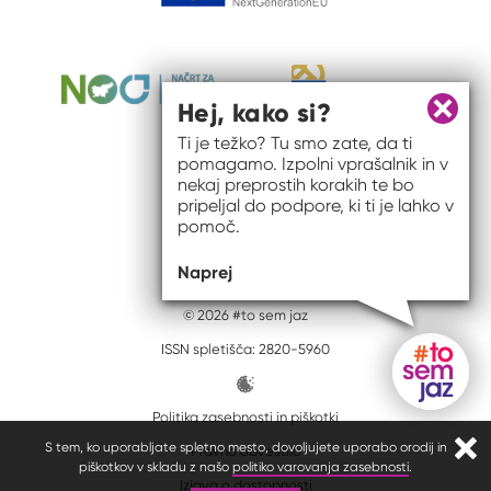
Hej, kako si?
Zapri 
Ti je težko? Tu smo zate, da ti
pomagamo. Izpolni vprašalnik in v
nekaj preprostih korakih te bo
pripeljal do podpore, ki ti je lahko v
pomoč.
Naprej
© 2026 #to sem jaz
ISSN spletišča: 2820-5960
Politika zasebnosti in piškotki
Gumb do
S tem, ko uporabljate spletno mesto, dovoljujete uporabo orodij in
Pravno obvestilo
Zapr
piškotkov v skladu z našo
politiko varovanja zasebnosti
.
Izjava o dostopnosti