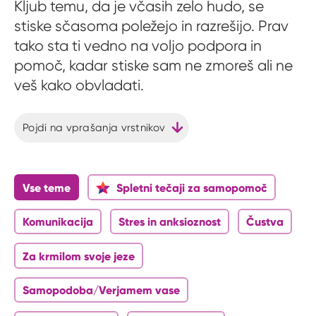
Kljub temu, da je včasih zelo hudo, se
stiske sčasoma poležejo in razrešijo. Prav
tako sta ti vedno na voljo podpora in
pomoč, kadar stiske sam ne zmoreš ali ne
veš kako obvladati.
Pojdi na vprašanja vrstnikov
Vse teme
Spletni tečaji za samopomoč
Komunikacija
Stres in anksioznost
Čustva
Za krmilom svoje jeze
Samopodoba/Verjamem vase