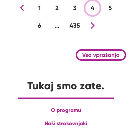
Prejšnja stran
1
2
3
4
5
6
…
435
Nova stran
Vsa vprašanja
Tukaj smo zate.
O programu
Naši strokovnjaki