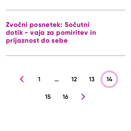
Zvočni posnetek: Sočutni
dotik - vaja za pomiritev in
prijaznost do sebe
Prejšnja stran
1
…
12
13
14
15
16
Nova stran