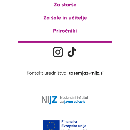
Za starše
Za šole in učitelje
Priročniki
Družabna omrežja
Na naš Instagram profil
Na naš Tiktok profil
tosemjaz@nijz.si
Kontakt uredništva: