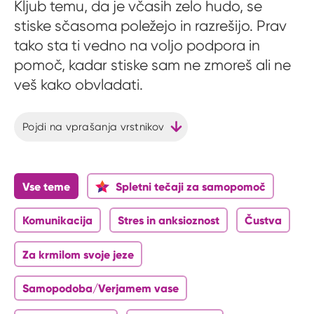
Kljub temu, da je včasih zelo hudo, se
stiske sčasoma poležejo in razrešijo. Prav
tako sta ti vedno na voljo podpora in
pomoč, kadar stiske sam ne zmoreš ali ne
veš kako obvladati.
Pojdi na vprašanja vrstnikov
Vse teme
Spletni tečaji za samopomoč
Komunikacija
Stres in anksioznost
Čustva
Za krmilom svoje jeze
Samopodoba/Verjamem vase