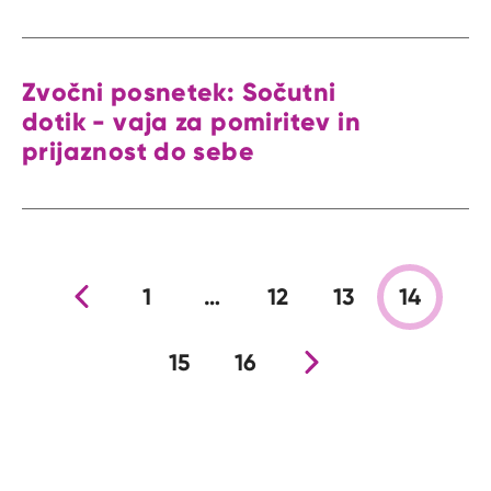
Zvočni posnetek: Sočutni
dotik - vaja za pomiritev in
prijaznost do sebe
Prejšnja stran
1
…
12
13
14
15
16
Nova stran