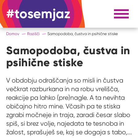
#tosemjaz
#to sem jaz
Razpri 
Domov
Razišči
Samopodoba, čustva in psihične stiske
Samopodoba, čustva in
psihične stiske
V obdobju odraščanja so misli in čustva
večkrat razburkana in na robu vrelišča,
reakcije pa lahko (pre)nagle. A ta nevihta
običajno hitro mine. Včasih pa te stiska
zgrabi močneje in traja, zaradi česar slabo
spiš, si brez volje, najedata te tesnoba in
žalost, sprašuješ se, kaj se dogaja s tabo,...