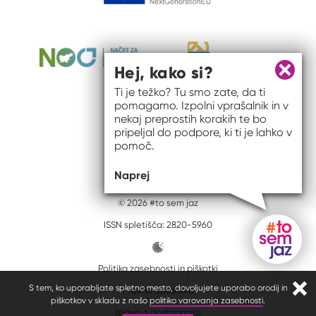
Hej, kako si?
Zapri 
Ti je težko? Tu smo zate, da ti
pomagamo. Izpolni vprašalnik in v
nekaj preprostih korakih te bo
pripeljal do podpore, ki ti je lahko v
pomoč.
Naprej
© 2026 #to sem jaz
ISSN spletišča: 2820-5960
Politika zasebnosti in piškotki
Gumb do
S tem, ko uporabljate spletno mesto, dovoljujete uporabo orodij in
Pravno obvestilo
Zapr
piškotkov v skladu z našo
politiko varovanja zasebnosti
.
Izjava o dostopnosti