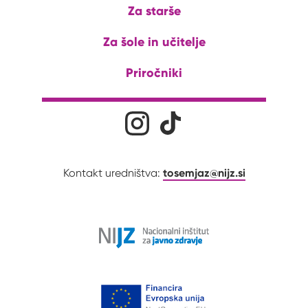
Za starše
Za šole in učitelje
Priročniki
Družabna omrežja
Na naš Instagram profil
Na naš Tiktok profil
tosemjaz@nijz.si
Kontakt uredništva: