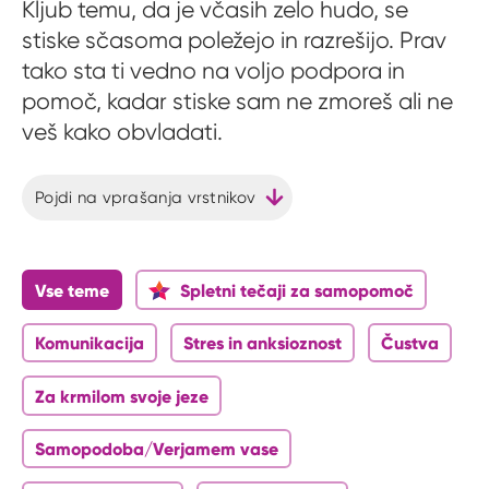
Kljub temu, da je včasih zelo hudo, se
stiske sčasoma poležejo in razrešijo. Prav
tako sta ti vedno na voljo podpora in
pomoč, kadar stiske sam ne zmoreš ali ne
veš kako obvladati.
Pojdi na vprašanja vrstnikov
Vse teme
Spletni tečaji za samopomoč
Komunikacija
Stres in anksioznost
Čustva
Za krmilom svoje jeze
Samopodoba/Verjamem vase