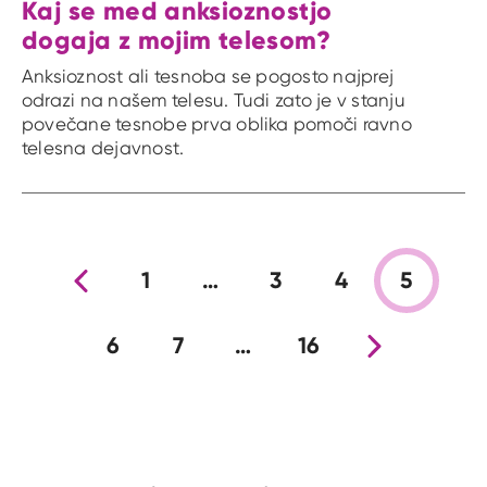
Kaj se med anksioznostjo
dogaja z mojim telesom?
Anksioznost ali tesnoba se pogosto najprej
odrazi na našem telesu. Tudi zato je v stanju
povečane tesnobe prva oblika pomoči ravno
telesna dejavnost.
Prejšnja stran
1
…
3
4
5
6
7
…
16
Nova stran