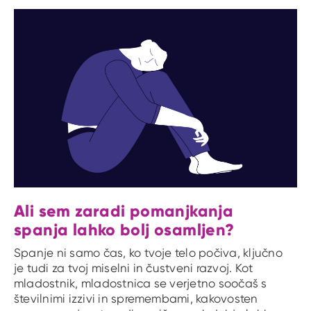
Ali sem zaradi pomanjkanja
spanja lahko bolj osamljen?
Spanje ni samo čas, ko tvoje telo počiva, ključno
je tudi za tvoj miselni in čustveni razvoj. Kot
mladostnik, mladostnica se verjetno soočaš s
številnimi izzivi in spremembami, kakovosten