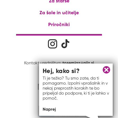
Za starše
Za šole in učitelje
Priročniki
Družabna omrežja
Na naš Instagram profil
Na naš Tiktok profil
tosemjaz@nijz.si
Kontakt uredništva:
Hej, kako si?
Zapri 
Ti je težko? Tu smo zate, da ti
pomagamo. Izpolni vprašalnik in v
nekaj preprostih korakih te bo
pripeljal do podpore, ki ti je lahko v
pomoč.
Naprej