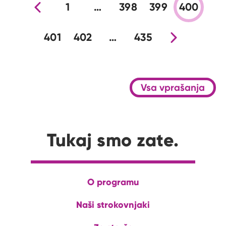
Prejšnja stran
1
…
398
399
400
401
402
…
435
Nova stran
Vsa vprašanja
Tukaj smo zate.
O programu
Naši strokovnjaki