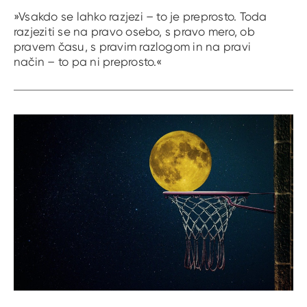
»Vsakdo se lahko razjezi – to je preprosto. Toda
razjeziti se na pravo osebo, s pravo mero, ob
pravem času, s pravim razlogom in na pravi
način – to pa ni preprosto.«