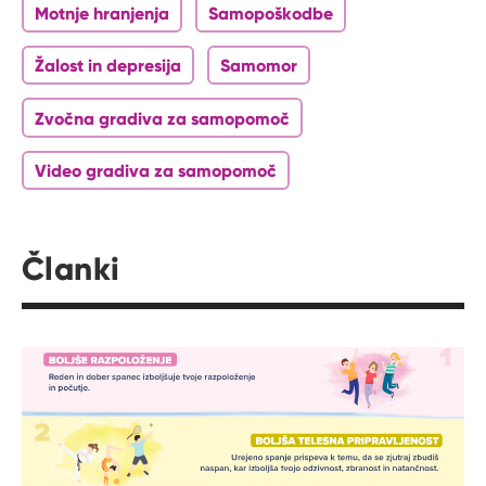
Motnje hranjenja
Samopoškodbe
Žalost in depresija
Samomor
Zvočna gradiva za samopomoč
Video gradiva za samopomoč
Članki