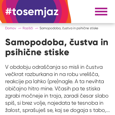
#tosemjaz
#to sem jaz
Razpri 
Domov
Razišči
Samopodoba, čustva in psihične stiske
Samopodoba, čustva in
psihične stiske
V obdobju odraščanja so misli in čustva
večkrat razburkana in na robu vrelišča,
reakcije pa lahko (pre)nagle. A ta nevihta
običajno hitro mine. Včasih pa te stiska
zgrabi močneje in traja, zaradi česar slabo
spiš, si brez volje, najedata te tesnoba in
žalost, sprašuješ se, kaj se dogaja s tabo,...