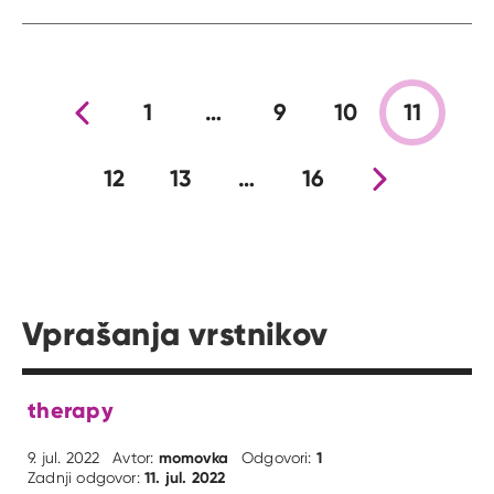
Prejšnja stran
1
…
9
10
11
12
13
…
16
Nova stran
Vprašanja vrstnikov
therapy
momovka
1
9. jul. 2022
Avtor:
Odgovori:
11. jul. 2022
Zadnji odgovor: