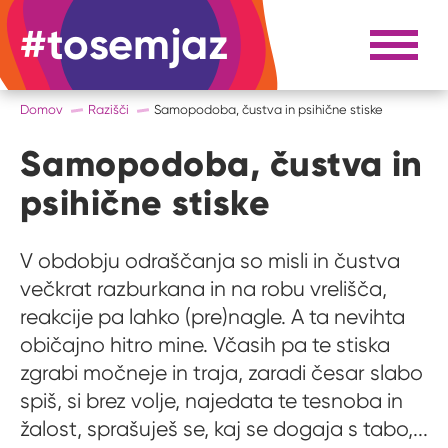
#tosemjaz
#to sem jaz
Razpri 
Domov
Razišči
Samopodoba, čustva in psihične stiske
Samopodoba, čustva in
psihične stiske
V obdobju odraščanja so misli in čustva
večkrat razburkana in na robu vrelišča,
reakcije pa lahko (pre)nagle. A ta nevihta
običajno hitro mine. Včasih pa te stiska
zgrabi močneje in traja, zaradi česar slabo
spiš, si brez volje, najedata te tesnoba in
žalost, sprašuješ se, kaj se dogaja s tabo,...