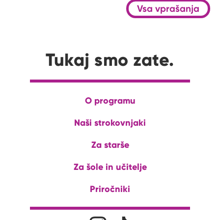
Vsa vprašanja
Tukaj smo zate.
O programu
Naši strokovnjaki
Za starše
Za šole in učitelje
Priročniki
Družabna omrežja
Na naš Instagram profil
Na naš Tiktok profil