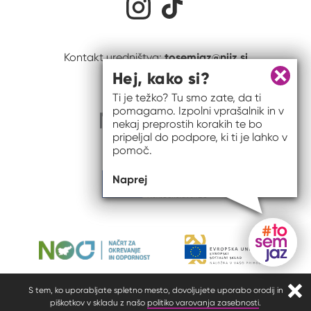
tosemjaz@nijz.si
Kontakt uredništva:
Hej, kako si?
Zapri 
Ti je težko? Tu smo zate, da ti
pomagamo. Izpolni vprašalnik in v
nekaj preprostih korakih te bo
pripeljal do podpore, ki ti je lahko v
pomoč.
Naprej
Gumb do
S tem, ko uporabljate spletno mesto, dovoljujete uporabo orodij in
Zapr
piškotkov v skladu z našo
politiko varovanja zasebnosti
.