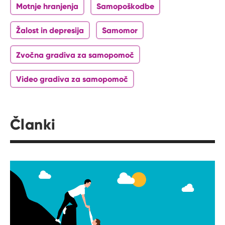
Motnje hranjenja
Samopoškodbe
Žalost in depresija
Samomor
Zvočna gradiva za samopomoč
Video gradiva za samopomoč
Članki