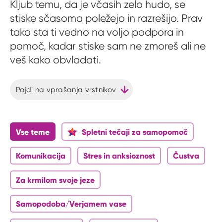
Kljub temu, da je včasih zelo hudo, se
stiske sčasoma poležejo in razrešijo. Prav
tako sta ti vedno na voljo podpora in
pomoč, kadar stiske sam ne zmoreš ali ne
veš kako obvladati.
Pojdi na vprašanja vrstnikov
Vse teme
Spletni tečaji za samopomoč
Komunikacija
Stres in anksioznost
Čustva
Za krmilom svoje jeze
Samopodoba/Verjamem vase