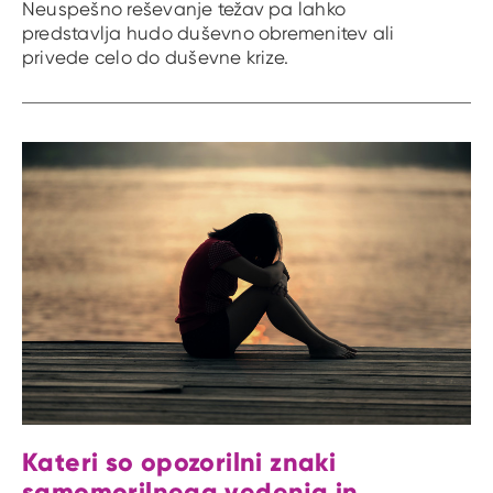
Neuspešno reševanje težav pa lahko
predstavlja hudo duševno obremenitev ali
privede celo do duševne krize.
Kateri so opozorilni znaki
samomorilnega vedenja in