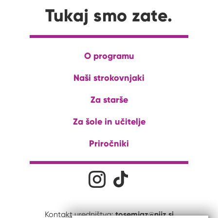
Tukaj smo zate.
O programu
Naši strokovnjaki
Za starše
Za šole in učitelje
Priročniki
Družabna omrežja
Na naš Instagram profil
Na naš Tiktok profil
tosemjaz@nijz.si
Kontakt uredništva: