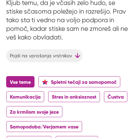
Kljub temu, da je včasih zelo hudo, se
stiske sčasoma poležejo in razrešijo. Prav
tako sta ti vedno na voljo podpora in
pomoč, kadar stiske sam ne zmoreš ali ne
veš kako obvladati.
Pojdi na vprašanja vrstnikov
Vse teme
Spletni tečaji za samopomoč
Komunikacija
Stres in anksioznost
Čustva
Za krmilom svoje jeze
Samopodoba/Verjamem vase