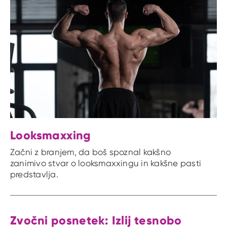
Looksmaxxing
Začni z branjem, da boš spoznal kakšno
zanimivo stvar o looksmaxxingu in kakšne pasti
predstavlja.
Zvočni posnetek: Izlij tesnobo