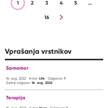
1
2
3
4
5
…
16
Nova stran
Vprašanja vrstnikov
Samomor
Life
1
16. avg. 2022
Avtor:
Odgovori:
16. avg. 2022
Zadnji odgovor:
Terapija
Nwm
1
15. avg. 2022
Avtor:
Odgovori: