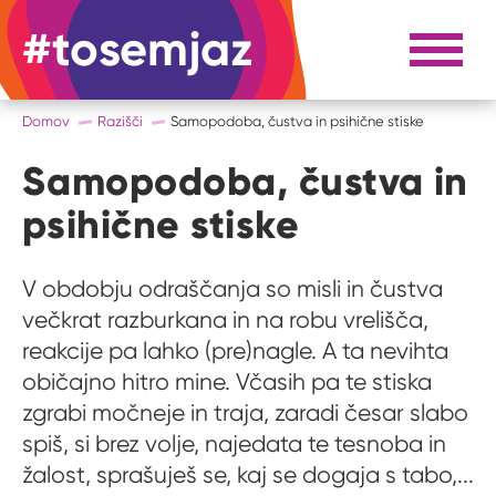
#tosemjaz
#to sem jaz
Razpri 
Domov
Razišči
Samopodoba, čustva in psihične stiske
Samopodoba, čustva in
psihične stiske
V obdobju odraščanja so misli in čustva
večkrat razburkana in na robu vrelišča,
reakcije pa lahko (pre)nagle. A ta nevihta
običajno hitro mine. Včasih pa te stiska
zgrabi močneje in traja, zaradi česar slabo
spiš, si brez volje, najedata te tesnoba in
žalost, sprašuješ se, kaj se dogaja s tabo,...