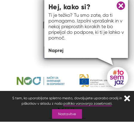
Hej, kako si?
Zapri 
Ti je težko? Tu smo zate, da ti
pomagamo. Izpolni vprašalnik in v
nekaj preprostih korakih te bo
pripeljal do podpore, ki ti je lahko v
pomoč.
Naprej
Gumb do
S tem, ko uporabljate spletno mesto, dovoljujete uporabo orodij in
Zapr
piškotkov v skladu z našo
politiko varovanja zasebnosti
.
Nastavitve