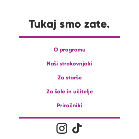
Tukaj smo zate.
O programu
Naši strokovnjaki
Za starše
Za šole in učitelje
Priročniki
Družabna omrežja
Na naš Instagram profil
Na naš Tiktok profil