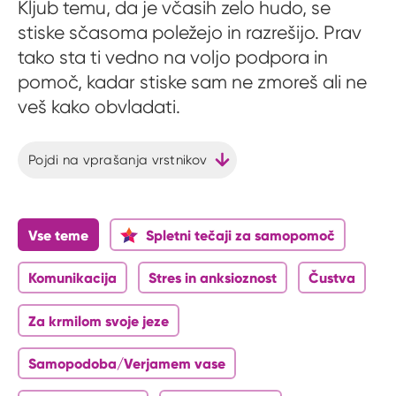
Kljub temu, da je včasih zelo hudo, se
stiske sčasoma poležejo in razrešijo. Prav
tako sta ti vedno na voljo podpora in
pomoč, kadar stiske sam ne zmoreš ali ne
veš kako obvladati.
Pojdi na vprašanja vrstnikov
Vse teme
Spletni tečaji za samopomoč
Komunikacija
Stres in anksioznost
Čustva
Za krmilom svoje jeze
Samopodoba/Verjamem vase