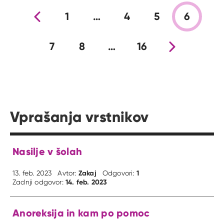
Prejšnja stran
1
…
4
5
6
7
8
…
16
Nova stran
Vprašanja vrstnikov
Nasilje v šolah
Zakaj
1
13. feb. 2023
Avtor:
Odgovori:
14. feb. 2023
Zadnji odgovor:
Anoreksija in kam po pomoc