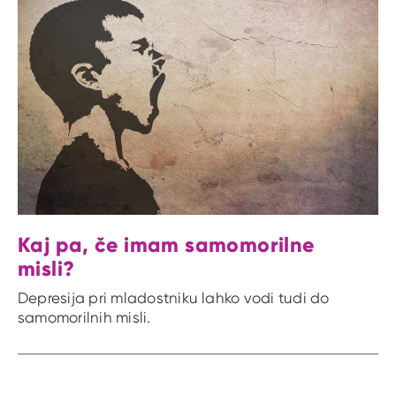
Kaj pa, če imam samomorilne
misli?
Depresija pri mladostniku lahko vodi tudi do
samomorilnih misli.