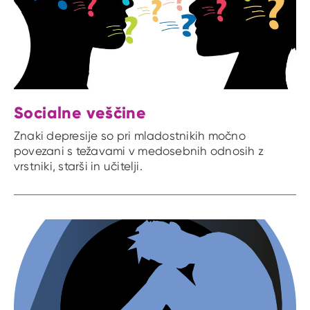
Socialne veščine
Znaki depresije so pri mladostnikih močno
povezani s težavami v medosebnih odnosih z
vrstniki, starši in učitelji.