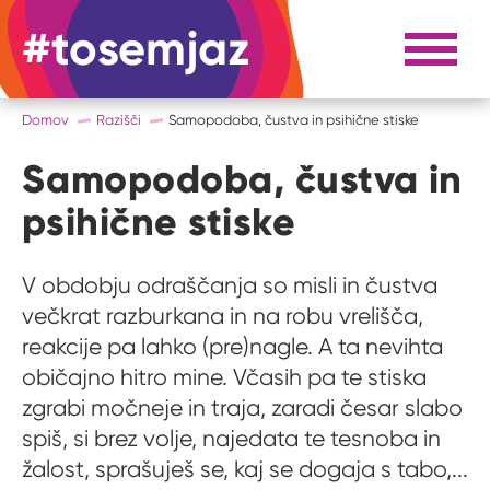
#tosemjaz
#to sem jaz
Razpri 
Domov
Razišči
Samopodoba, čustva in psihične stiske
Samopodoba, čustva in
psihične stiske
V obdobju odraščanja so misli in čustva
večkrat razburkana in na robu vrelišča,
reakcije pa lahko (pre)nagle. A ta nevihta
običajno hitro mine. Včasih pa te stiska
zgrabi močneje in traja, zaradi česar slabo
spiš, si brez volje, najedata te tesnoba in
žalost, sprašuješ se, kaj se dogaja s tabo,...