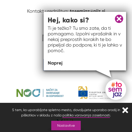
tosemjaz@nijz.si
Kontakt uredništva:
Hej, kako si?
Zapri 
Ti je težko? Tu smo zate, da ti
pomagamo. Izpolni vprašalnik in v
nekaj preprostih korakih te bo
pripeljal do podpore, ki ti je lahko v
pomoč.
Naprej
Gumb do
S tem, ko uporabljate spletno mesto, dovoljujete uporabo orodij in
Zapr
piškotkov v skladu z našo
politiko varovanja zasebnosti
.
Nastavitve