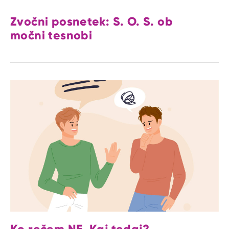
Zvočni posnetek: S. O. S. ob
močni tesnobi
Ko rečem NE. Kaj tedaj?