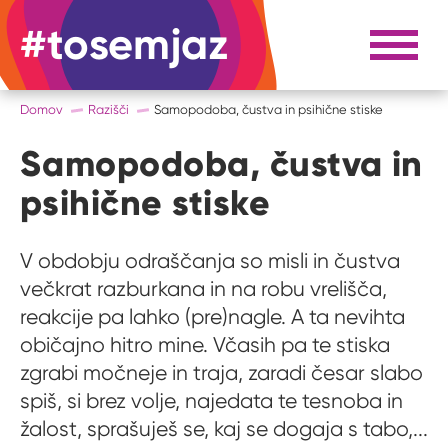
#tosemjaz
#to sem jaz
Razpri 
Domov
Razišči
Samopodoba, čustva in psihične stiske
Samopodoba, čustva in
psihične stiske
V obdobju odraščanja so misli in čustva
večkrat razburkana in na robu vrelišča,
reakcije pa lahko (pre)nagle. A ta nevihta
običajno hitro mine. Včasih pa te stiska
zgrabi močneje in traja, zaradi česar slabo
spiš, si brez volje, najedata te tesnoba in
žalost, sprašuješ se, kaj se dogaja s tabo,...