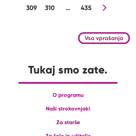
309
310
…
435
Nova stran
Vsa vprašanja
Tukaj smo zate.
O programu
Naši strokovnjaki
Za starše
Za šole in učitelje