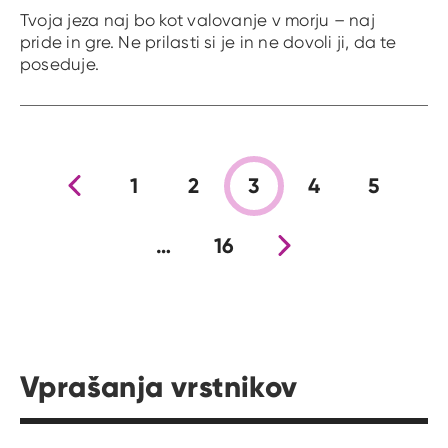
Tvoja jeza naj bo kot valovanje v morju – naj
pride in gre. Ne prilasti si je in ne dovoli ji, da te
poseduje.
Prejšnja stran
1
2
3
4
5
…
16
Nova stran
Vprašanja vrstnikov