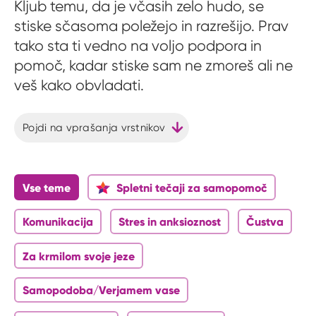
Kljub temu, da je včasih zelo hudo, se
stiske sčasoma poležejo in razrešijo. Prav
tako sta ti vedno na voljo podpora in
pomoč, kadar stiske sam ne zmoreš ali ne
veš kako obvladati.
Pojdi na vprašanja vrstnikov
Vse teme
Spletni tečaji za samopomoč
Komunikacija
Stres in anksioznost
Čustva
Za krmilom svoje jeze
Samopodoba/Verjamem vase