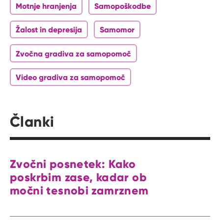
Motnje hranjenja
Samopoškodbe
Žalost in depresija
Samomor
Zvočna gradiva za samopomoč
Video gradiva za samopomoč
Članki
Zvočni posnetek: Kako
poskrbim zase, kadar ob
močni tesnobi zamrznem