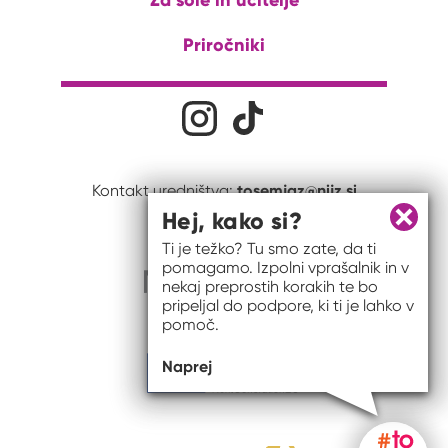
Priročniki
Družabna omrežja
Na naš Instagram profil
Na naš Tiktok profil
tosemjaz@nijz.si
Kontakt uredništva:
Hej, kako si?
Zapri 
Ti je težko? Tu smo zate, da ti
pomagamo. Izpolni vprašalnik in v
nekaj preprostih korakih te bo
pripeljal do podpore, ki ti je lahko v
pomoč.
Naprej