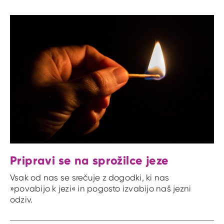
Pripravi se na sprožilce jeze
Vsak od nas se srečuje z dogodki, ki nas
»povabijo k jezi« in pogosto izvabijo naš jezni
odziv.