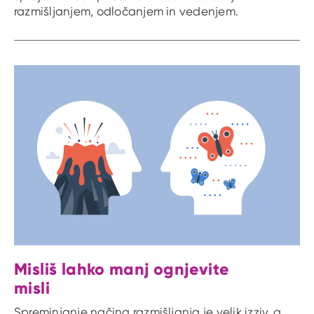
razmišljanjem, odločanjem in vedenjem.
Misliš lahko manj ognjevite
misli
Spreminjanje načina razmišljanja je velik izziv, a