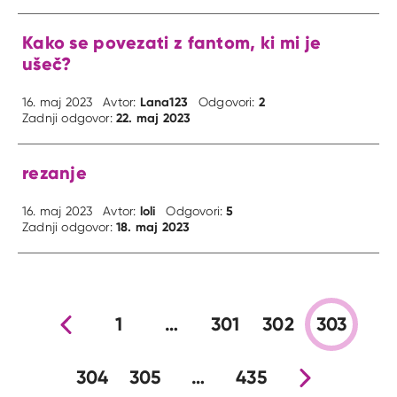
Kako se povezati z fantom, ki mi je
ušeč?
Lana123
2
16. maj 2023
Avtor:
Odgovori:
22. maj 2023
Zadnji odgovor:
rezanje
loli
5
16. maj 2023
Avtor:
Odgovori:
18. maj 2023
Zadnji odgovor:
Prejšnja stran
1
…
301
302
303
304
305
…
435
Nova stran