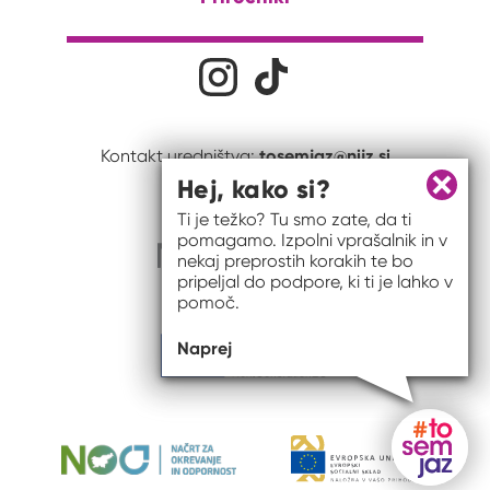
Družabna omrežja
Na naš Instagram profil
Na naš Tiktok profil
tosemjaz@nijz.si
Kontakt uredništva:
Hej, kako si?
Zapri 
Ti je težko? Tu smo zate, da ti
pomagamo. Izpolni vprašalnik in v
nekaj preprostih korakih te bo
pripeljal do podpore, ki ti je lahko v
pomoč.
Naprej