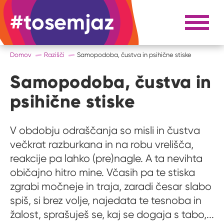
#tosemjaz
#to sem jaz
Razpri 
Domov
Razišči
Samopodoba, čustva in psihične stiske
Samopodoba, čustva in
psihične stiske
V obdobju odraščanja so misli in čustva
večkrat razburkana in na robu vrelišča,
reakcije pa lahko (pre)nagle. A ta nevihta
običajno hitro mine. Včasih pa te stiska
zgrabi močneje in traja, zaradi česar slabo
spiš, si brez volje, najedata te tesnoba in
žalost, sprašuješ se, kaj se dogaja s tabo,...