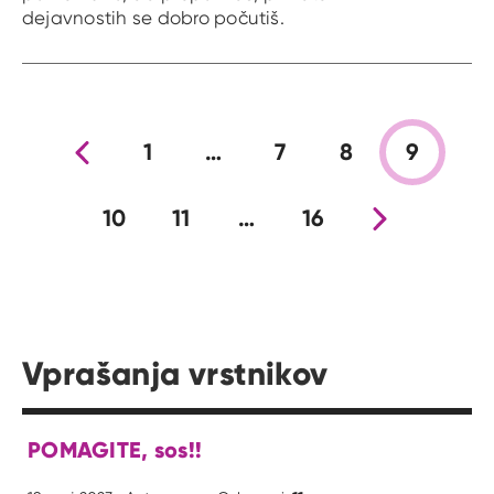
dejavnostih se dobro počutiš.
Prejšnja stran
1
…
7
8
9
10
11
…
16
Nova stran
Vprašanja vrstnikov
POMAGITE, sos!!