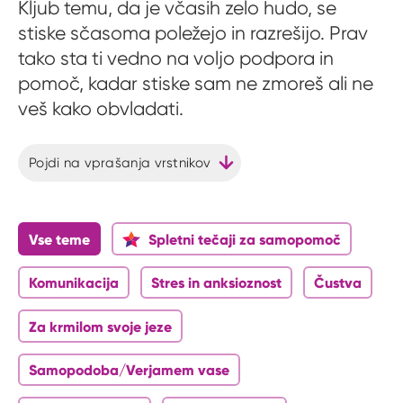
Kljub temu, da je včasih zelo hudo, se
stiske sčasoma poležejo in razrešijo. Prav
tako sta ti vedno na voljo podpora in
pomoč, kadar stiske sam ne zmoreš ali ne
veš kako obvladati.
Pojdi na vprašanja vrstnikov
Vse teme
Spletni tečaji za samopomoč
Komunikacija
Stres in anksioznost
Čustva
Za krmilom svoje jeze
Samopodoba/Verjamem vase