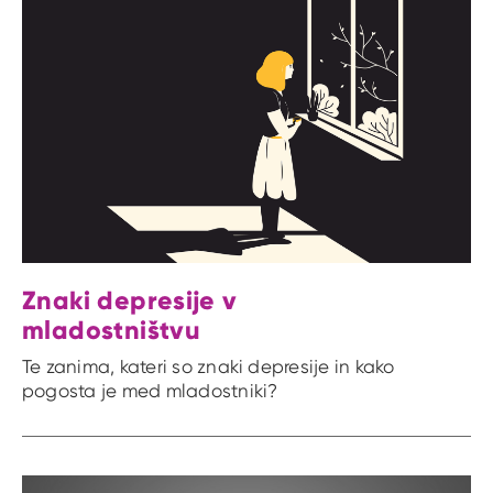
Znaki depresije v
mladostništvu
Te zanima, kateri so znaki depresije in kako
pogosta je med mladostniki?