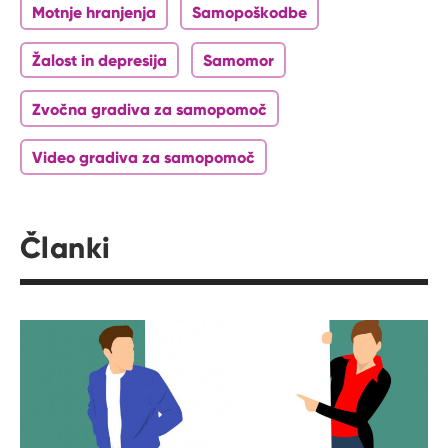
Motnje hranjenja
Samopoškodbe
Žalost in depresija
Samomor
Zvočna gradiva za samopomoč
Video gradiva za samopomoč
Članki