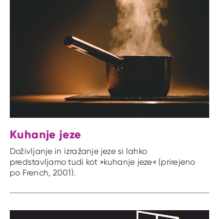
Kuhanje jeze
Doživljanje in izražanje jeze si lahko
predstavljamo tudi kot »kuhanje jeze« (prirejeno
po French, 2001).