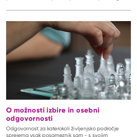
O možnosti izbire in osebni
odgovornosti
Odgovornost za katerokoli življenjsko področje
sprejema vsak posameznik sam - s svojim