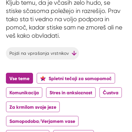
Kljub temu, da je včasih zelo hudo, se
stiske sčasoma poležejo in razrešijo. Prav
tako sta ti vedno na voljo podpora in
pomoč, kadar stiske sam ne zmoreš ali ne
veš kako obvladati.
Pojdi na vprašanja vrstnikov
Vse teme
Spletni tečaji za samopomoč
Komunikacija
Stres in anksioznost
Čustva
Za krmilom svoje jeze
Samopodoba/Verjamem vase