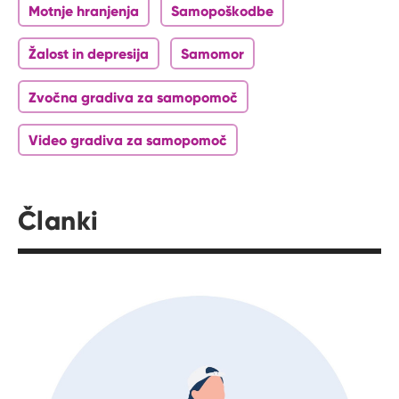
Motnje hranjenja
Samopoškodbe
Žalost in depresija
Samomor
Zvočna gradiva za samopomoč
Video gradiva za samopomoč
Članki