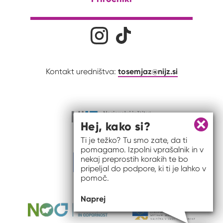
Družabna omrežja
Na naš Instagram profil
Na naš Tiktok profil
tosemjaz@nijz.si
Kontakt uredništva:
Hej, kako si?
Zapri 
Ti je težko? Tu smo zate, da ti
pomagamo. Izpolni vprašalnik in v
nekaj preprostih korakih te bo
pripeljal do podpore, ki ti je lahko v
pomoč.
Naprej