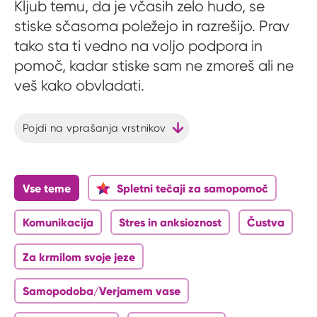
Kljub temu, da je včasih zelo hudo, se
stiske sčasoma poležejo in razrešijo. Prav
tako sta ti vedno na voljo podpora in
pomoč, kadar stiske sam ne zmoreš ali ne
veš kako obvladati.
Pojdi na vprašanja vrstnikov
Vse teme
Spletni tečaji za samopomoč
Komunikacija
Stres in anksioznost
Čustva
Za krmilom svoje jeze
Samopodoba/Verjamem vase