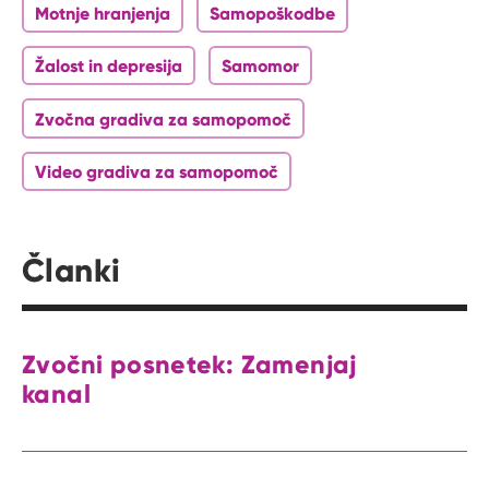
Motnje hranjenja
Samopoškodbe
Žalost in depresija
Samomor
Zvočna gradiva za samopomoč
Video gradiva za samopomoč
Članki
Zvočni posnetek: Zamenjaj
kanal