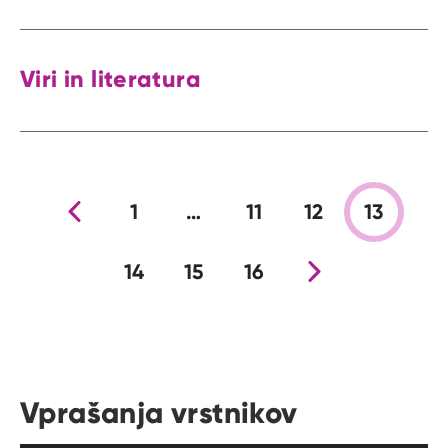
Viri in literatura
Prejšnja stran
1
…
11
12
13
14
15
16
Nova stran
Vprašanja vrstnikov