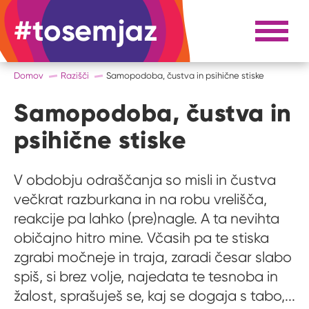
#tosemjaz
#to sem jaz
Razpri 
Domov
Razišči
Samopodoba, čustva in psihične stiske
Samopodoba, čustva in
psihične stiske
V obdobju odraščanja so misli in čustva
večkrat razburkana in na robu vrelišča,
reakcije pa lahko (pre)nagle. A ta nevihta
običajno hitro mine. Včasih pa te stiska
zgrabi močneje in traja, zaradi česar slabo
spiš, si brez volje, najedata te tesnoba in
žalost, sprašuješ se, kaj se dogaja s tabo,...