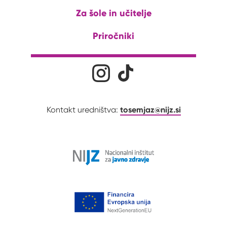
Za šole in učitelje
Priročniki
Družabna omrežja
Na naš Instagram profil
Na naš Tiktok profil
tosemjaz@nijz.si
Kontakt uredništva: