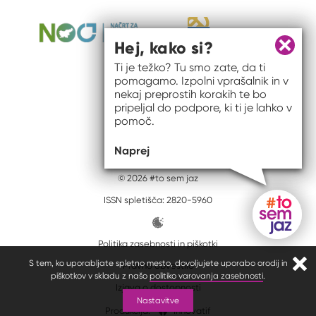
Hej, kako si?
Zapri 
Ti je težko? Tu smo zate, da ti
pomagamo. Izpolni vprašalnik in v
nekaj preprostih korakih te bo
pripeljal do podpore, ki ti je lahko v
pomoč.
Naprej
© 2026 #to sem jaz
ISSN spletišča: 2820-5960
Politika zasebnosti in piškotki
Gumb do
S tem, ko uporabljate spletno mesto, dovoljujete uporabo orodij in
Pravno obvestilo
Zapr
piškotkov v skladu z našo
politiko varovanja zasebnosti
.
Izjava o dostopnosti
Nastavitve
Produkcija:
Innovatif